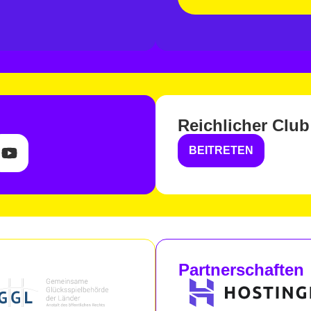
Reichlicher Club
BEITRETEN
Partnerschaften