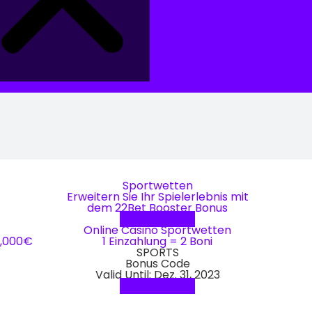
Sportwetten
Erweitern Sie Ihr Spielerlebnis mit
dem 22Bet Booster Bonus
Erhalte Bonus
Online Casino
Sportwetten
0,000€
1 Einzahlung = 2 Boni
SPORTS
Bonus Code
Valid Until:
Dez. 31, 2023
Erhalte Bonus