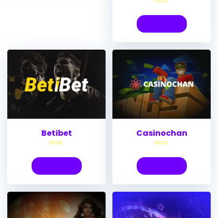
SPIELEN
Betibet
Casinochan
SPIELEN
SPIELEN