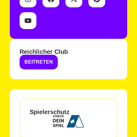
Reichlicher Club
BEITRETEN
Spielerschutz