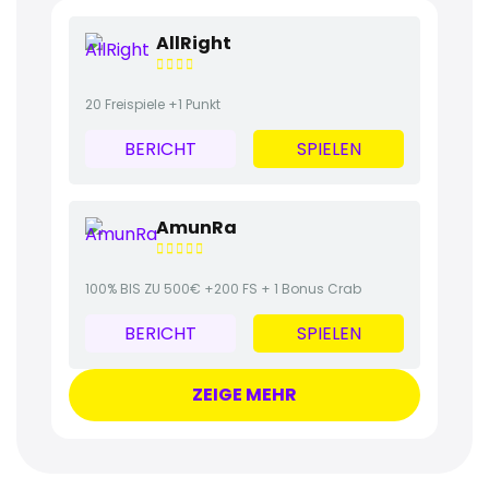
AllRight
20 Freispiele +1 Punkt
BERICHT
SPIELEN
AmunRa
100% BIS ZU 500€ +200 FS + 1 Bonus Crab
BERICHT
SPIELEN
ZEIGE MEHR