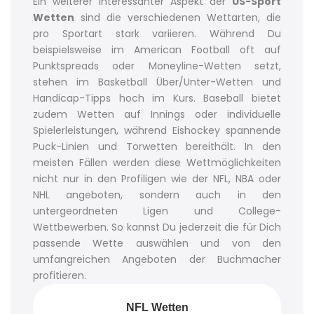
Ein weiterer interessanter Aspekt der
US-Sport
Wetten
sind die verschiedenen Wettarten, die
pro Sportart stark variieren. Während Du
beispielsweise im American Football oft auf
Punktspreads oder Moneyline-Wetten setzt,
stehen im Basketball Über/Unter-Wetten und
Handicap-Tipps hoch im Kurs. Baseball bietet
zudem Wetten auf Innings oder individuelle
Spielerleistungen, während Eishockey spannende
Puck-Linien und Torwetten bereithält. In den
meisten Fällen werden diese Wettmöglichkeiten
nicht nur in den Profiligen wie der NFL, NBA oder
NHL angeboten, sondern auch in den
untergeordneten Ligen und College-
Wettbewerben. So kannst Du jederzeit die für Dich
passende Wette auswählen und von den
umfangreichen Angeboten der Buchmacher
profitieren.
NFL Wetten