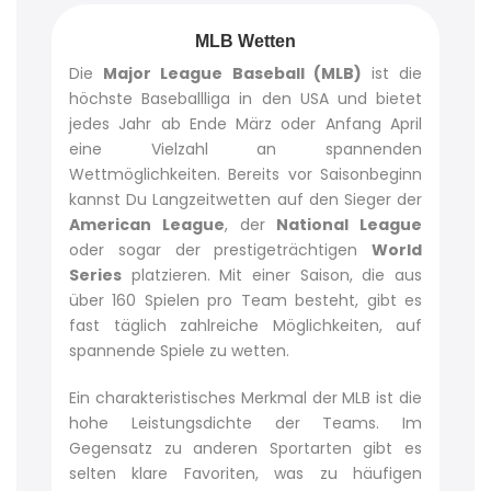
MLB Wetten
Die
Major League Baseball (MLB)
ist die
höchste Baseballliga in den USA und bietet
jedes Jahr ab Ende März oder Anfang April
eine Vielzahl an spannenden
Wettmöglichkeiten. Bereits vor Saisonbeginn
kannst Du Langzeitwetten auf den Sieger der
American League
, der
National League
oder sogar der prestigeträchtigen
World
Series
platzieren. Mit einer Saison, die aus
über 160 Spielen pro Team besteht, gibt es
fast täglich zahlreiche Möglichkeiten, auf
spannende Spiele zu wetten.
Ein charakteristisches Merkmal der MLB ist die
hohe Leistungsdichte der Teams. Im
Gegensatz zu anderen Sportarten gibt es
selten klare Favoriten, was zu häufigen