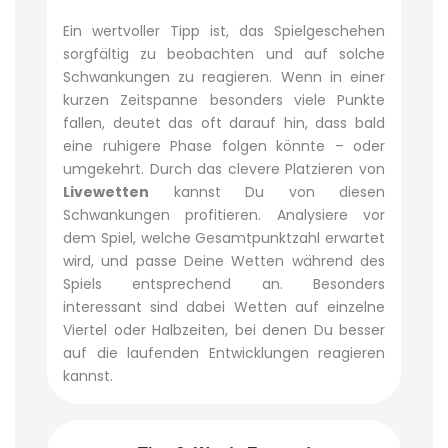
Ein wertvoller Tipp ist, das Spielgeschehen
sorgfältig zu beobachten und auf solche
Schwankungen zu reagieren. Wenn in einer
kurzen Zeitspanne besonders viele Punkte
fallen, deutet das oft darauf hin, dass bald
eine ruhigere Phase folgen könnte – oder
umgekehrt. Durch das clevere Platzieren von
Livewetten
kannst Du von diesen
Schwankungen profitieren. Analysiere vor
dem Spiel, welche Gesamtpunktzahl erwartet
wird, und passe Deine Wetten während des
Spiels entsprechend an. Besonders
interessant sind dabei Wetten auf einzelne
Viertel oder Halbzeiten, bei denen Du besser
auf die laufenden Entwicklungen reagieren
kannst.