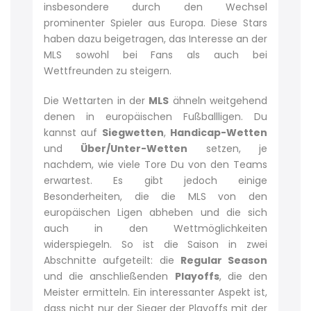
insbesondere durch den Wechsel
prominenter Spieler aus Europa. Diese Stars
haben dazu beigetragen, das Interesse an der
MLS sowohl bei Fans als auch bei
Wettfreunden zu steigern.
Die Wettarten in der
MLS
ähneln weitgehend
denen in europäischen Fußballligen. Du
kannst auf
Siegwetten
,
Handicap-Wetten
und
Über/Unter-Wetten
setzen, je
nachdem, wie viele Tore Du von den Teams
erwartest. Es gibt jedoch einige
Besonderheiten, die die MLS von den
europäischen Ligen abheben und die sich
auch in den Wettmöglichkeiten
widerspiegeln. So ist die Saison in zwei
Abschnitte aufgeteilt: die
Regular Season
und die anschließenden
Playoffs
, die den
Meister ermitteln. Ein interessanter Aspekt ist,
dass nicht nur der Sieger der Playoffs mit der