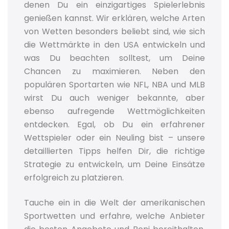
denen Du ein einzigartiges Spielerlebnis
genießen kannst. Wir erklären, welche Arten
von Wetten besonders beliebt sind, wie sich
die Wettmärkte in den USA entwickeln und
was Du beachten solltest, um Deine
Chancen zu maximieren. Neben den
populären Sportarten wie NFL, NBA und MLB
wirst Du auch weniger bekannte, aber
ebenso aufregende Wettmöglichkeiten
entdecken. Egal, ob Du ein erfahrener
Wettspieler oder ein Neuling bist – unsere
detaillierten Tipps helfen Dir, die richtige
Strategie zu entwickeln, um Deine Einsätze
erfolgreich zu platzieren.
Tauche ein in die Welt der amerikanischen
Sportwetten und erfahre, welche Anbieter