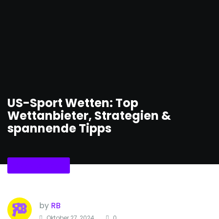
US-Sport Wetten: Top
Wettanbieter, Strategien &
spannende Tipps
Sportarten
by
RB
Oktober 27, 2024
0