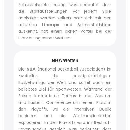
Schlüsselspieler häufig, was bedeutet, dass
die Startaufstellungen vor jedem Spiel
analysiert werden sollten. Wer sich mit den
aktuellen
Lineups
und Spielerstatistiken
auskennt, hat einen klaren Vorteil bei der
Platzierung seiner Wetten.
NBA Wetten
Die
NBA
(National Basketball Association) ist
zweifellos die prestigeträchtigste
Basketballliga der Welt und somit auch ein
beliebtes Ziel für Sportwetten. Während der
Saison konkurrieren Teams in der Western
und Eastern Conference um einen Platz in
den Playoffs, wo die intensiven Duelle
beginnen und die Wettmöglichkeiten
explodieren. In den Playoffs wird im Best-of-
Seven-Modus gespielt, was bedeutet, dass