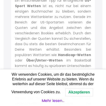
Ein entscheidender Tipp für erfolgreiche
US-
Sport Wetten
ist es, nicht nur bei einem
einzigen Buchmacher zu bleiben, sondern
mehrere Wettanbieter zu nutzen. Gerade im
Bereich der US-Sportarten variieren die
Quoten und das Angebot zwischen den
verschiedenen Bookies erheblich. Durch den
Vergleich der Quoten kannst Du sicherstellen,
dass Du stets die besten Gewinnchancen für
Deine Wetten erhältst. Besonders bei
populären Wettarten wie
Handicap-Wetten
oder
Über/Unter-Wetten
im Basketball
kommt es häufig zu spürbaren Unterschieden
zwischen den Anbietern.
Wir verwenden Cookies, um dir das bestmögliche
Erlebnis auf unserer Website zu bieten. Wenn du
Ein besonderer Vorteil, den Du durch die
weiterhin auf dieser Seite bleibst, stimmst du der
Nutzung mehrerer Anbieter erhältst, sind die
Verwendung von Cookies zu.
Arbitrage-Wetten
. Dies sind Wetten, bei
Akzeptieren
denen Du durch das clevere Setzen auf
Mehr lesen…
unterschiedliche Ergebnisse bei