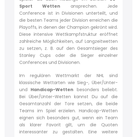
Sport Wetten
ansprechen. Jede
Conference ist in Divisionen unterteilt, und
die besten Teams jeder Division erreichen die
Playoffs, in denen der Champion gekrönt wird.
Diese intensive Wettkampfstruktur eröffnet
zahlreiche Möglichkeiten, auf Langzeitwetten
zu setzen, z. B. auf den Gesamtsieger des
Stanley Cups oder die Sieger einzelner
Conferences und Divisionen.
Im regulären Wettmarkt der NHL sind
klassische Wettarten wie Sieg-, Über/Unter-
und
Handicap-Wetten
besonders beliebt.
Bei Über/Unter-Wetten kannst Du auf die
Gesamtanzahl der Tore setzen, die beide
Teams im Spiel erzielen. Handicap-Wetten
eignen sich besonders gut, wenn ein Team
als klarer Favorit gilt, um die Quoten
interessanter zu gestalten. Eine weitere