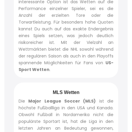
interessante Option ist das Wetten auf die
Performance einzelner Spieler, sei es die
Anzahl der erzielten Tore oder die
Torwartleistung. Für besonders hohe Quoten
kannst Du auch auf das exakte Endergebnis
eines Spiels setzen, was jedoch deutlich
risikoreicher ist. Mit der Vielzahl an
Wettmärkten bietet die NHL sowohl während
der regulären Saison als auch in den Playoffs
spannende Möglichkeiten für Fans von
US-
Sport Wetten
.
MLS Wetten
Die
Major League Soccer (MLS)
ist die
höchste Fußballliga in den USA und Kanada.
Obwohl Fußball in Nordamerika nicht die
populärste Sportart ist, hat die Liga in den
letzten Jahren an Bedeutung gewonnen,