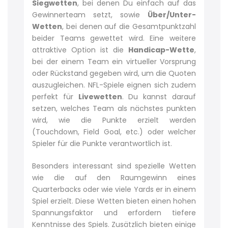
Siegwetten
, bei denen Du einfach auf das
Gewinnerteam setzt, sowie
Über/Unter-
Wetten
, bei denen auf die Gesamtpunktzahl
beider Teams gewettet wird. Eine weitere
attraktive Option ist die
Handicap-Wette
,
bei der einem Team ein virtueller Vorsprung
oder Rückstand gegeben wird, um die Quoten
auszugleichen. NFL-Spiele eignen sich zudem
perfekt für
Livewetten
. Du kannst darauf
setzen, welches Team als nächstes punkten
wird, wie die Punkte erzielt werden
(Touchdown, Field Goal, etc.) oder welcher
Spieler für die Punkte verantwortlich ist.
Besonders interessant sind spezielle Wetten
wie die auf den Raumgewinn eines
Quarterbacks oder wie viele Yards er in einem
Spiel erzielt. Diese Wetten bieten einen hohen
Spannungsfaktor und erfordern tiefere
Kenntnisse des Spiels. Zusätzlich bieten einige