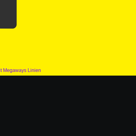
it Megaways Linien