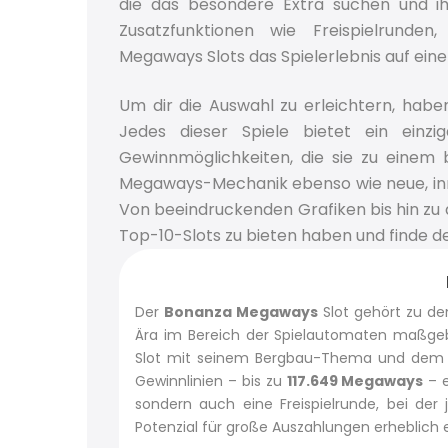
die das besondere Extra suchen und i
Zusatzfunktionen wie Freispielrunde
Megaways Slots das Spielerlebnis auf eine 
Um dir die Auswahl zu erleichtern, hab
Jedes dieser Spiele bietet ein einz
Gewinnmöglichkeiten, die sie zu einem 
Megaways-Mechanik ebenso wie neue, innov
Von beeindruckenden Grafiken bis hin zu 
Top-10-Slots zu bieten haben und finde d
Der
Bonanza Megaways
Slot gehört zu d
Ära im Bereich der Spielautomaten maßgebl
Slot mit seinem Bergbau-Thema und dem ein
Gewinnlinien – bis zu
117.649 Megaways
– e
sondern auch eine Freispielrunde, bei der 
Potenzial für große Auszahlungen erheblich 