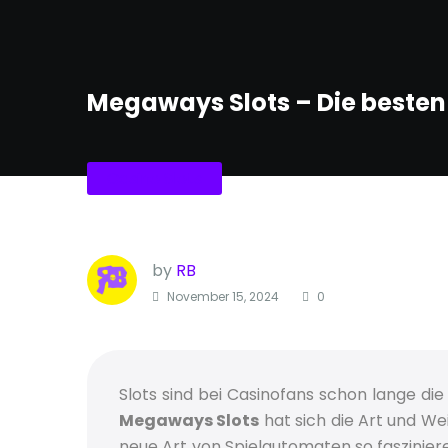
Megaways Slots – Die beste
Casino Slots
by
RB
November 15, 2024
0
Slots sind bei Casinofans schon lange d
Megaways Slots
hat sich die Art und We
neue Art von Spielautomaten so faszinie