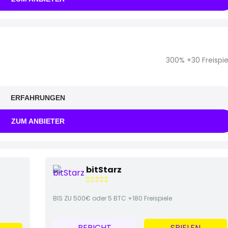
300% +30 Freispie
ERFAHRUNGEN
ZUM ANBIETER
bitStarz
BIS ZU 500€ oder 5 BTC +180 Freispiele
BERICHT
SPIELEN