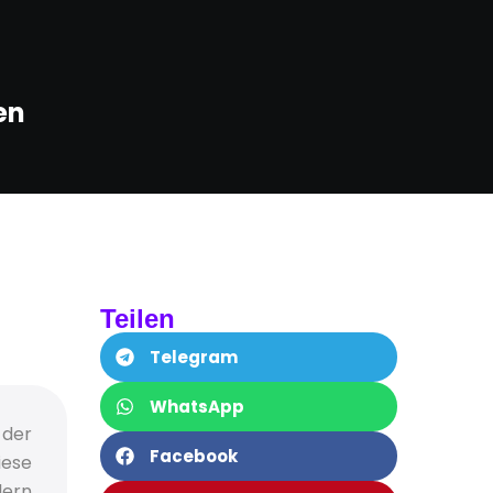
en
Teilen
Telegram
WhatsApp
 der
Facebook
iese
lern