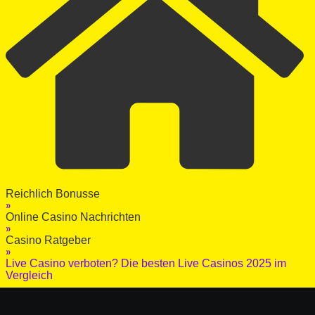
Reichlich Bonusse
»
Online Casino Nachrichten
»
Casino Ratgeber
»
Live Casino verboten? Die besten Live Casinos 2025 im
Vergleich