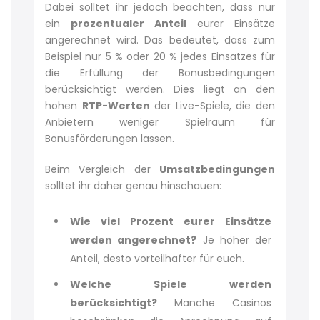
Dabei solltet ihr jedoch beachten, dass nur
ein
prozentualer Anteil
eurer Einsätze
angerechnet wird. Das bedeutet, dass zum
Beispiel nur 5 % oder 20 % jedes Einsatzes für
die Erfüllung der Bonusbedingungen
berücksichtigt werden. Dies liegt an den
hohen
RTP-Werten
der Live-Spiele, die den
Anbietern weniger Spielraum für
Bonusförderungen lassen.
Beim Vergleich der
Umsatzbedingungen
solltet ihr daher genau hinschauen:
Wie viel Prozent eurer Einsätze
werden angerechnet?
Je höher der
Anteil, desto vorteilhafter für euch.
Welche Spiele werden
berücksichtigt?
Manche Casinos