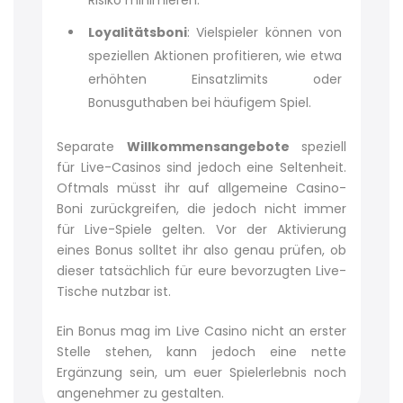
Risiko minimieren.
Loyalitätsboni
: Vielspieler können von
speziellen Aktionen profitieren, wie etwa
erhöhten Einsatzlimits oder
Bonusguthaben bei häufigem Spiel.
Separate
Willkommensangebote
speziell
für Live-Casinos sind jedoch eine Seltenheit.
Oftmals müsst ihr auf allgemeine Casino-
Boni zurückgreifen, die jedoch nicht immer
für Live-Spiele gelten. Vor der Aktivierung
eines Bonus solltet ihr also genau prüfen, ob
dieser tatsächlich für eure bevorzugten Live-
Tische nutzbar ist.
Ein Bonus mag im Live Casino nicht an erster
Stelle stehen, kann jedoch eine nette
Ergänzung sein, um euer Spielerlebnis noch
angenehmer zu gestalten.