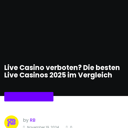
Live Casino verboten? Die besten
Live Casinos 2025 im Vergleich
Casino Ratgeber
by
RB
November 19, 2024
0