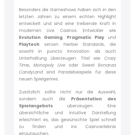
Besonders die Gameshows haben sich in den
letzten Jahren zu einem echten Highlight
entwickelt und sind eine treibende Kraft in
modernen Live Casinos. Entwickler wie
Evolution Gaming
,
Pragmatic Play
und
Playtech
setzen hierbei Standards, die
sowohl in puncto Innovation als auch
Unterhaltung überzeugen. Titel wie
Crazy
Time
,
Monopoly Live
oder
Sweet Bonanza
CandyLand
sind Paradebeispiele für diese
neuen Spielgenres.
Zusätzlich sollte nicht nur die Auswahl,
sondern auch die
Präsentation des
Spielangebots
überzeugen. Eine
übersichtliche und intuitive Darstellung
erleichtert es, das gewünschte Spiel schnell
zu finden und ins Casinoerlebnis
einzutauchen.