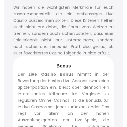
Wir haben die wichtigsten Merkmale für euch
zusammengestellt, die ein erstklassiges Live
Casino auszeichnen sollten. Diese Kriterien helfen
euch nicht nur dabei, die Spreu vom Weizen zu
trennen, sondern auch sicherzustellen, dass euer
Spielerlebnis nicht nur unterhaltsam, sondern
auch sicher und seriös ist. Prüft also genau, ob
euer favorisiertes Casino folgende Punkte erfüllt.
Bonus
Der
Live Casino Bonus
nimmt in der
Bewertung der besten Live Casinos zwar keine
Spitzenposition ein, bleibt aber dennoch ein
interessantes Kriterium. Im Vergleich zu
regulären Online-Casinos ist die Bonuskultur
in Live Casinos seit jeher zurückhaltender. Das
liegt vor allem an den hohen
Auszahlungsquoten der Live-Spiele, die
weniger Spielraum für großzügige