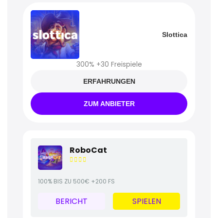
Slottica
300% +30 Freispiele
ERFAHRUNGEN
ZUM ANBIETER
RoboCat
100% BIS ZU 500€ +200 FS
BERICHT
SPIELEN