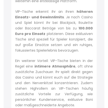
weiterhin eine erstklassige Plattform.
VIP-Tische erkennt ihr an ihren
höheren
Einsatz- und Gewinnlimits
. Je nach Casino
und Spiel könnt ihr bei Blackjack, Roulette
oder Baccarat Beträge von bis zu
100.000
Euro pro Einsatz
platzieren. Diese exklusiven
Tische sind speziell für Spieler konzipiert, die
auf große Einsätze setzen und ein ruhiges,
fokussiertes Spielerlebnis bevorzugen.
Ein weiterer Vorteil: VIP-Tische bieten in der
Regel eine
intimere Atmosphäre
, oft ohne
zusätzliche Zuschauer. Ihr spielt direkt gegen
das Casino und könnt euch auf die Strategie
und den Nervenkitzel konzentrieren. Zudem
stehen Highrollern an VIP-Tischen häufig
zusätzliche Vorteile zur Verfügung, wie
persönlicher Kundenservice, exklusive Boni
oder maßgeschneiderte Angebote.