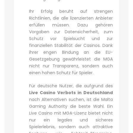
Ihr Erfolg beruht auf strengen
Richtlinien, die alle lizenzierten Anbieter
erfüllen müssen. Dazu gehören
Vorgaben zur Datensicherheit, zum
Schutz vor Spielsucht und zur
finanziellen Stabilität der Casinos. Dank
ihrer engen Bindung an die EU-
Gesetzgebung gewährleistet die MGA
nicht nur Transparenz, sondern auch
einen hohen Schutz für Spieler.
Für deutsche Nutzer, die aufgrund des
Live Casino Verbots in Deutschland
nach Alternativen suchen, ist die Malta
Gaming Authority die beste Wahl. Ein
Live Casino mit MGA-Lizenz bietet nicht
nur ein legales und sicheres
Spielerlebnis, sondern auch attraktive