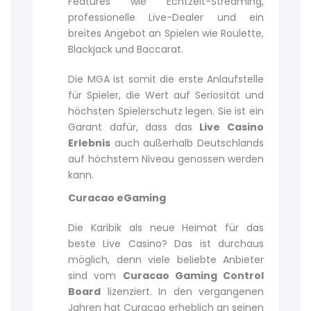
Features wie Echtzeit-Streaming,
professionelle Live-Dealer und ein
breites Angebot an Spielen wie Roulette,
Blackjack und Baccarat.
Die MGA ist somit die erste Anlaufstelle
für Spieler, die Wert auf Seriosität und
höchsten Spielerschutz legen. Sie ist ein
Garant dafür, dass das
Live Casino
Erlebnis
auch außerhalb Deutschlands
auf höchstem Niveau genossen werden
kann.
Curacao eGaming
Die Karibik als neue Heimat für das
beste Live Casino? Das ist durchaus
möglich, denn viele beliebte Anbieter
sind vom
Curacao Gaming Control
Board
lizenziert. In den vergangenen
Jahren hat Curacao erheblich an seinen