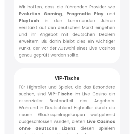
Wir hoffen, dass die führenden Provider wie
Evolution Gaming
,
Pragmatic Play
und
Playtech
in den kommenden Jahren
verstärkt auf den deutschen Markt eingehen
und ihr Angebot mit deutschen Dealern
erweitern. Bis dahin bleibt dies ein wichtiger
Punkt, der vor der Auswahl eines Live Casinos
genau geprüft werden sollte.
VIP-Tische
Für Highroller und Spieler, die das Besondere
suchen, sind
VIP-Tische
im Live Casino ein
essenzieller Bestandteil des Angebots.
Während in Deutschland Highroller durch die
neuen Glücksspielregelungen weitgehend
ausgeschlossen wurden, bieten
Live Casinos
ohne deutsche Lizenz
diesen Spielern