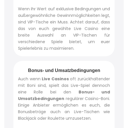
Wenn ihr Wert auf exklusive Bedingungen und
außergewöhnliche Gewinnmöglichkeiten legt,
sind VIP-Tische ein Muss. Achtet darauf, dass
das von euch gewählte Live Casino eine
breite Auswahl an VIP-Tischen für
verschiedene Spiele bietet, um euer
Spielerlebnis zu maximieren.
Bonus- und Umsatzbedingungen
Auch wenn
Live Casinos
oft zurückhaltender
mit Boni sind, spielt das Live-Spiel dennoch
eine Rolle bei den
Bonus- und
Umsatzbedingungen
regulärer Casino-Boni.
Einige Anbieter ermöglichen es euch, die
Bonusbeträge auch an Live-Tischen wie
Blackjack oder Roulette umzusetzen.