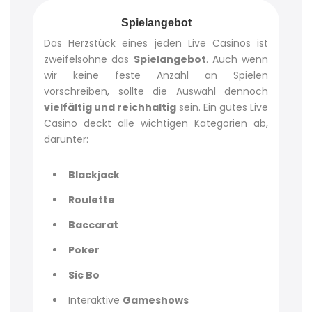
Spielangebot
Das Herzstück eines jeden Live Casinos ist
zweifelsohne das
Spielangebot
. Auch wenn
wir keine feste Anzahl an Spielen
vorschreiben, sollte die Auswahl dennoch
vielfältig und reichhaltig
sein. Ein gutes Live
Casino deckt alle wichtigen Kategorien ab,
darunter:
Blackjack
Roulette
Baccarat
Poker
Sic Bo
Interaktive
Gameshows