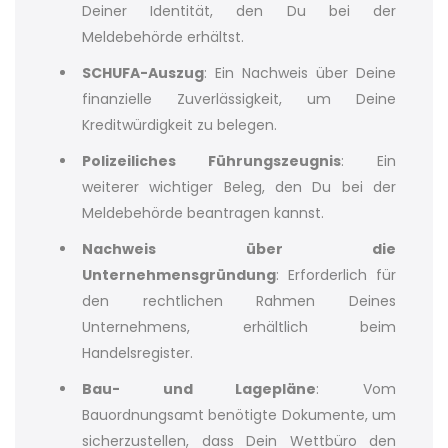
Deiner Identität, den Du bei der
Meldebehörde erhältst.
SCHUFA-Auszug
: Ein Nachweis über Deine
finanzielle Zuverlässigkeit, um Deine
Kreditwürdigkeit zu belegen.
Polizeiliches Führungszeugnis
: Ein
weiterer wichtiger Beleg, den Du bei der
Meldebehörde beantragen kannst.
Nachweis über die
Unternehmensgründung
: Erforderlich für
den rechtlichen Rahmen Deines
Unternehmens, erhältlich beim
Handelsregister.
Bau- und Lagepläne
: Vom
Bauordnungsamt benötigte Dokumente, um
sicherzustellen, dass Dein Wettbüro den