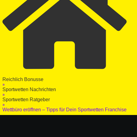
Reichlich Bonusse
»
Sportwetten Nachrichten
»
Sportwetten Ratgeber
»
Wettbüro eröffnen – Tipps für Dein Sportwetten Franchise