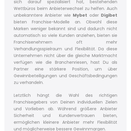
sich darauf spezialisiert hat, bestehenden
Wettbüros beim Anbieterwechsel zu helfen. Auch
unbekanntere Anbieter wie
Mybet
oder
Digibet
bieten Franchise-Modelle an. Obwohl diese
Marken weniger bekannt sind und dadurch nicht
automatisch so viele Kunden anziehen, bieten sie
Franchisenehmern oft mehr
Verhandlungsspielraum und Flexibilität. Da diese
Unternehmen nicht über die gleiche Marktmacht
verfügen wie die Branchenriesen, hast Du als
Partner eine stärkere Position, um über
Gewinnbeteiligungen und Geschäftsbedingungen
zu verhandeln.
Letztlich hängt die Wahl des richtigen
Franchisegebers von Deinen individuellen Zielen
und Vorlieben ab. Während größere Anbieter
Sicherheit und Kundenvertrauen bieten,
ermöglichen kleinere Anbieter mehr Flexibilität
und möglicherweise bessere Gewinnmargen.