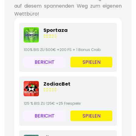
auf diesem spannenden Weg zum eigenen
Wettbüro!
Sportaza
100% BIS ZU 500€ +200 FS + 1 Bonus Crab
BERICHT
SPIELEN
ZodiacBet
125 % BIS ZU 125€ +25 Freispielе
BERICHT
SPIELEN