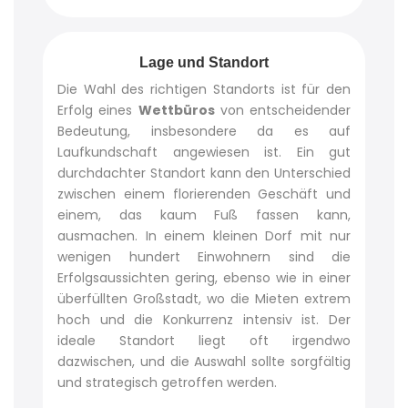
Lage und Standort
Die Wahl des richtigen Standorts ist für den
Erfolg eines
Wettbüros
von entscheidender
Bedeutung, insbesondere da es auf
Laufkundschaft angewiesen ist. Ein gut
durchdachter Standort kann den Unterschied
zwischen einem florierenden Geschäft und
einem, das kaum Fuß fassen kann,
ausmachen. In einem kleinen Dorf mit nur
wenigen hundert Einwohnern sind die
Erfolgsaussichten gering, ebenso wie in einer
überfüllten Großstadt, wo die Mieten extrem
hoch und die Konkurrenz intensiv ist. Der
ideale Standort liegt oft irgendwo
dazwischen, und die Auswahl sollte sorgfältig
und strategisch getroffen werden.