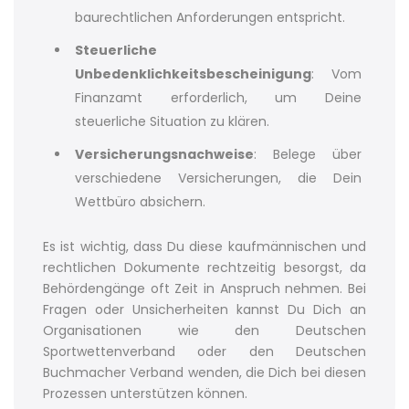
baurechtlichen Anforderungen entspricht.
Steuerliche
Unbedenklichkeitsbescheinigung
: Vom
Finanzamt erforderlich, um Deine
steuerliche Situation zu klären.
Versicherungsnachweise
: Belege über
verschiedene Versicherungen, die Dein
Wettbüro absichern.
Es ist wichtig, dass Du diese kaufmännischen und
rechtlichen Dokumente rechtzeitig besorgst, da
Behördengänge oft Zeit in Anspruch nehmen. Bei
Fragen oder Unsicherheiten kannst Du Dich an
Organisationen wie den Deutschen
Sportwettenverband oder den Deutschen
Buchmacher Verband wenden, die Dich bei diesen
Prozessen unterstützen können.