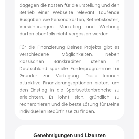
dagegen die Kosten für die Erstellung und den
Betrieb einer Webseite relevant. Laufende
Ausgaben wie Personalkosten, Betriebskosten,
Versicherungen, Marketing und Werbung
dürfen ebenfalls nicht vergessen werden.
Für die Finanzierung Deines Projekts gibt es
verschiedene Möglichkeiten. Neben
klassischen Bankkrediten stehen in
Deutschland spezielle Förderprogramme für
Gründer zur Verfügung. Diese können
attraktive Finanzierungsoptionen bieten, um
den Einstieg in die Sportwettenbranche zu
erleichtern. Es lohnt sich, gründlich zu
recherchieren und die beste Lösung für Deine
individuellen Bedürfnisse zu finden.
Genehmigungen und Lizenzen