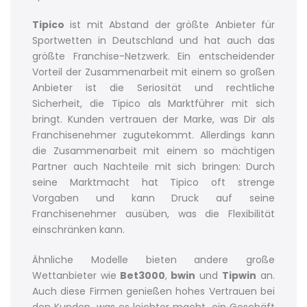
Tipico
ist mit Abstand der größte Anbieter für
Sportwetten in Deutschland und hat auch das
größte Franchise-Netzwerk. Ein entscheidender
Vorteil der Zusammenarbeit mit einem so großen
Anbieter ist die Seriosität und rechtliche
Sicherheit, die Tipico als Marktführer mit sich
bringt. Kunden vertrauen der Marke, was Dir als
Franchisenehmer zugutekommt. Allerdings kann
die Zusammenarbeit mit einem so mächtigen
Partner auch Nachteile mit sich bringen: Durch
seine Marktmacht hat Tipico oft strenge
Vorgaben und kann Druck auf seine
Franchisenehmer ausüben, was die Flexibilität
einschränken kann.
Ähnliche Modelle bieten andere große
Wettanbieter wie
Bet3000
,
bwin
und
Tipwin
an.
Auch diese Firmen genießen hohes Vertrauen bei
den Kunden, was es leichter macht, ein Geschäft