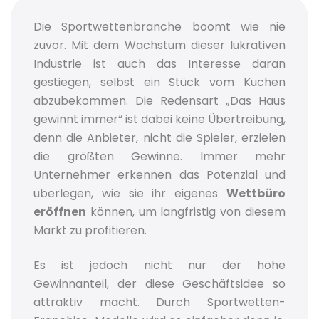
Die Sportwettenbranche boomt wie nie
zuvor. Mit dem Wachstum dieser lukrativen
Industrie ist auch das Interesse daran
gestiegen, selbst ein Stück vom Kuchen
abzubekommen. Die Redensart „Das Haus
gewinnt immer“ ist dabei keine Übertreibung,
denn die Anbieter, nicht die Spieler, erzielen
die größten Gewinne. Immer mehr
Unternehmer erkennen das Potenzial und
überlegen, wie sie ihr eigenes
Wettbüro
eröffnen
können, um langfristig von diesem
Markt zu profitieren.
Es ist jedoch nicht nur der hohe
Gewinnanteil, der diese Geschäftsidee so
attraktiv macht. Durch Sportwetten-