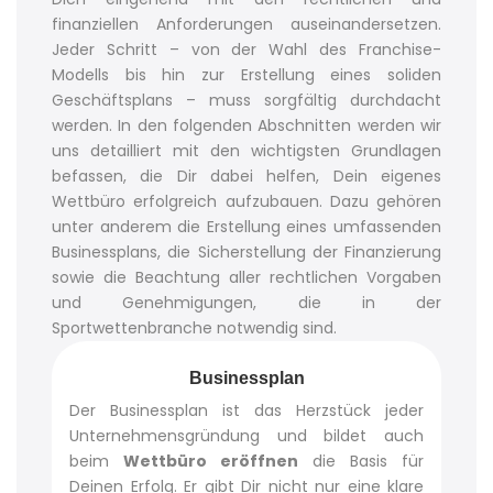
finanziellen Anforderungen auseinandersetzen.
Jeder Schritt – von der Wahl des Franchise-
Modells bis hin zur Erstellung eines soliden
Geschäftsplans – muss sorgfältig durchdacht
werden. In den folgenden Abschnitten werden wir
uns detailliert mit den wichtigsten Grundlagen
befassen, die Dir dabei helfen, Dein eigenes
Wettbüro erfolgreich aufzubauen. Dazu gehören
unter anderem die Erstellung eines umfassenden
Businessplans, die Sicherstellung der Finanzierung
sowie die Beachtung aller rechtlichen Vorgaben
und Genehmigungen, die in der
Sportwettenbranche notwendig sind.
Businessplan
Der Businessplan ist das Herzstück jeder
Unternehmensgründung und bildet auch
beim
Wettbüro eröffnen
die Basis für
Deinen Erfolg. Er gibt Dir nicht nur eine klare