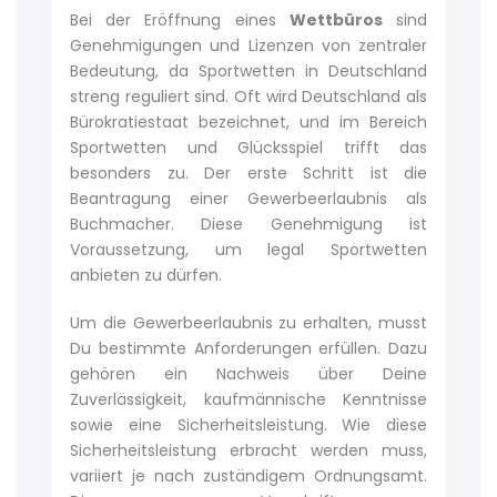
Bei der Eröffnung eines
Wettbüros
sind
Genehmigungen und Lizenzen von zentraler
Bedeutung, da Sportwetten in Deutschland
streng reguliert sind. Oft wird Deutschland als
Bürokratiestaat bezeichnet, und im Bereich
Sportwetten und Glücksspiel trifft das
besonders zu. Der erste Schritt ist die
Beantragung einer Gewerbeerlaubnis als
Buchmacher. Diese Genehmigung ist
Voraussetzung, um legal Sportwetten
anbieten zu dürfen.
Um die Gewerbeerlaubnis zu erhalten, musst
Du bestimmte Anforderungen erfüllen. Dazu
gehören ein Nachweis über Deine
Zuverlässigkeit, kaufmännische Kenntnisse
sowie eine Sicherheitsleistung. Wie diese
Sicherheitsleistung erbracht werden muss,
variiert je nach zuständigem Ordnungsamt.