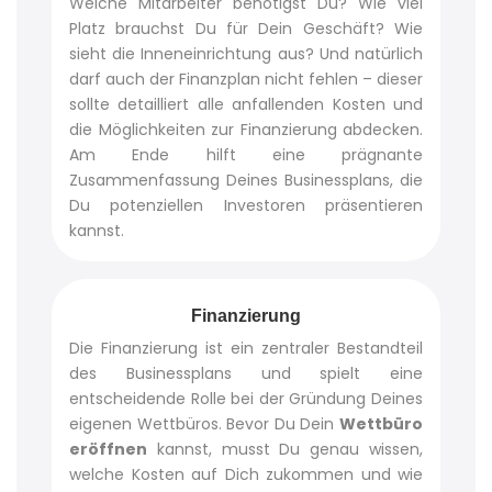
Welche Mitarbeiter benötigst Du? Wie viel
Platz brauchst Du für Dein Geschäft? Wie
sieht die Inneneinrichtung aus? Und natürlich
darf auch der Finanzplan nicht fehlen – dieser
sollte detailliert alle anfallenden Kosten und
die Möglichkeiten zur Finanzierung abdecken.
Am Ende hilft eine prägnante
Zusammenfassung Deines Businessplans, die
Du potenziellen Investoren präsentieren
kannst.
Finanzierung
Die Finanzierung ist ein zentraler Bestandteil
des Businessplans und spielt eine
entscheidende Rolle bei der Gründung Deines
eigenen Wettbüros. Bevor Du Dein
Wettbüro
eröffnen
kannst, musst Du genau wissen,
welche Kosten auf Dich zukommen und wie