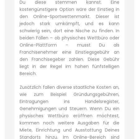
Du diese stemmen kannst. Eine
kostengünstigere Option wäre der Einstieg in
den Online-Sportwettenmarkt. Dieser ist
jedoch stark umkämpft, und es kann
schwierig sein, dort eine Nische zu finden. In
beiden Fällen – ob physisches Wettbüro oder
Online-Plattform – musst Du als
Franchisenehmer eine Einstiegsgebühr an
den Franchisegeber zahlen. Diese Gebühr
liegt in der Regel im hohen fünfstelligen
Bereich.
Zusätzlich fallen diverse staatliche Kosten an,
wie zum Beispiel Gründungsgebühren,
Eintragungen ins Handelsregister,
Genehmigungen und Steuern. Wenn Du ein
physisches Wettbüro eröffnen möchtest,
kommen noch weitere Ausgaben für die
Miete, Einrichtung und Ausstattung Deines
Standorts hinzu. Im Online-Bereich sind