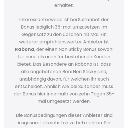
erhaltet.
Interessanterweise ist bei Sultanbet der
Bonus lediglich 35-mal umzusetzen, im
Gegensatz zu den üblichen 40 Mal. Ein
weiterer empfehlenswerter Anbieter ist
Rabona
, der einen Non Sticky Bonus sowohl
für neue als auch für bestehende Kunden
bietet. Das Besondere an Rabona ist, dass
alle angebotenen Boni Non Sticky sind,
unabhängig davon, für welchen ihr euch
entscheidet. Ähnlich wie bei Sultanbet muss
der Bonus hier innerhalb von zehn Tagen 35-
mal umgesetzt werden.
Die Bonusbedingungen dieser Anbieter sind
insgesamt als sehr fair zu betrachten. Ein