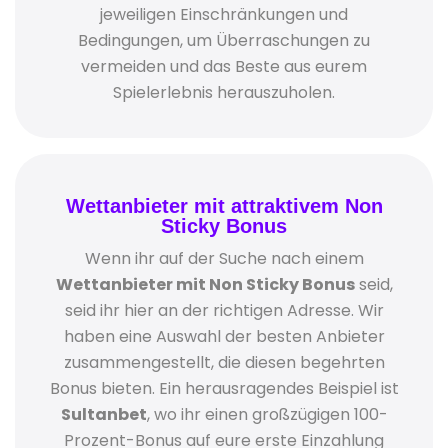
jeweiligen Einschränkungen und
Bedingungen, um Überraschungen zu
vermeiden und das Beste aus eurem
Spielerlebnis herauszuholen.
Wettanbieter mit attraktivem Non
Sticky Bonus
Wenn ihr auf der Suche nach einem
Wettanbieter mit Non Sticky Bonus
seid,
seid ihr hier an der richtigen Adresse. Wir
haben eine Auswahl der besten Anbieter
zusammengestellt, die diesen begehrten
Bonus bieten. Ein herausragendes Beispiel ist
Sultanbet
, wo ihr einen großzügigen 100-
Prozent-Bonus auf eure erste Einzahlung