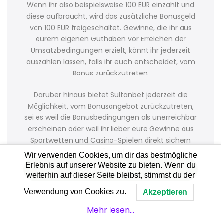
Wenn ihr also beispielsweise 100 EUR einzahlt und
diese aufbraucht, wird das zusätzliche Bonusgeld
von 100 EUR freigeschaltet. Gewinne, die ihr aus
eurem eigenen Guthaben vor Erreichen der
Umsatzbedingungen erzielt, könnt ihr jederzeit
auszahlen lassen, falls ihr euch entscheidet, vom
Bonus zurückzutreten.
Darüber hinaus bietet Sultanbet jederzeit die
Möglichkeit, vom Bonusangebot zurückzutreten,
sei es weil die Bonusbedingungen als unerreichbar
erscheinen oder weil ihr lieber eure Gewinne aus
Sportwetten und Casino-Spielen direkt sichern
möchtet.
Wir verwenden Cookies, um dir das bestmögliche
Erlebnis auf unserer Website zu bieten. Wenn du
ZUM SULTANBET
weiterhin auf dieser Seite bleibst, stimmst du der
Verwendung von Cookies zu.
Akzeptieren
Mehr lesen…