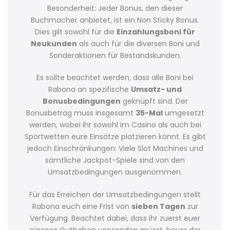
Besonderheit: Jeder Bonus, den dieser
Buchmacher anbietet, ist ein Non Sticky Bonus.
Dies gilt sowohl für die
Einzahlungsboni für
Neukunden
als auch für die diversen Boni und
Sonderaktionen für Bestandskunden.
Es sollte beachtet werden, dass alle Boni bei
Rabona an spezifische
Umsatz- und
Bonusbedingungen
geknüpft sind. Der
Bonusbetrag muss insgesamt
35-Mal
umgesetzt
werden, wobei ihr sowohl im Casino als auch bei
Sportwetten eure Einsätze platzieren könnt. Es gibt
jedoch Einschränkungen: Viele Slot Machines und
sämtliche Jackpot-Spiele sind von den
Umsatzbedingungen ausgenommen.
Für das Erreichen der Umsatzbedingungen stellt
Rabona euch eine Frist von
sieben Tagen
zur
Verfügung. Beachtet dabei, dass ihr zuerst euer
eigenes Guthaben verwenden müsst, bevor der