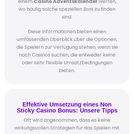
einem
Casino Adventskalender
werfen,
wo häufig solche speziellen Boni zu finden
sind.
Diese Informationen bieten einen
umfassenden Überblick über die Optionen,
die Spielern zur Verfügung stehen, wenn sie
nach Casinos suchen, die entweder keine
oder sehr flexible Umsatzbedingungen
bieten.
Effektive Umsetzung eines Non
Sticky Casino Bonus: Unsere Tipps
Oft wird angenommen, dass es keine
wirkungsvollen Strategien für das Spielen mit