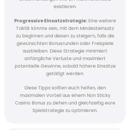
existieren.
Progressive Einsatzstrategie:
Eine weitere
Taktik könnte sein, mit dem Mindesteinsatz
zu beginnen und diesen zu steigern, falls die
gewünschten Bonusrunden oder Freispiele
ausbleiben. Diese Strategie minimiert
anfängliche Verluste und maximiert
potentielle Gewinne, sobald höhere Einsätze
getätigt werden.
Diese Tipps sollten euch helfen, den
maximalen Vorteil aus einem Non Sticky
Casino Bonus zu ziehen und gleichzeitig eure
Spielstrategie zu optimieren.