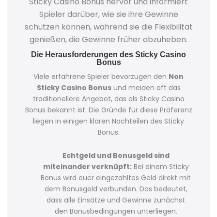
Sticky Casino Bonus hervor und informiert
Spieler darüber, wie sie ihre Gewinne
schützen können, während sie die Flexibilität
genießen, die Gewinne früher abzuheben.
Die Herausforderungen des Sticky Casino
Bonus
Viele erfahrene Spieler bevorzugen den
Non
Sticky Casino Bonus
und meiden oft das
traditionellere Angebot, das als Sticky Casino
Bonus bekannt ist. Die Gründe für diese Präferenz
liegen in einigen klaren Nachteilen des Sticky
Bonus:
Echtgeld und Bonusgeld sind
miteinander verknüpft:
Bei einem Sticky
Bonus wird euer eingezahltes Geld direkt mit
dem Bonusgeld verbunden. Das bedeutet,
dass alle Einsätze und Gewinne zunächst
den Bonusbedingungen unterliegen.