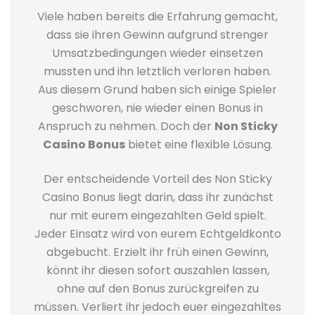
Viele haben bereits die Erfahrung gemacht,
dass sie ihren Gewinn aufgrund strenger
Umsatzbedingungen wieder einsetzen
mussten und ihn letztlich verloren haben.
Aus diesem Grund haben sich einige Spieler
geschworen, nie wieder einen Bonus in
Anspruch zu nehmen. Doch der
Non Sticky
Casino Bonus
bietet eine flexible Lösung.
Der entscheidende Vorteil des Non Sticky
Casino Bonus liegt darin, dass ihr zunächst
nur mit eurem eingezahlten Geld spielt.
Jeder Einsatz wird von eurem Echtgeldkonto
abgebucht. Erzielt ihr früh einen Gewinn,
könnt ihr diesen sofort auszahlen lassen,
ohne auf den Bonus zurückgreifen zu
müssen. Verliert ihr jedoch euer eingezahltes