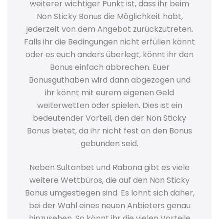
weiterer wichtiger Punkt ist, dass ihr beim
Non Sticky Bonus die Möglichkeit habt,
jederzeit von dem Angebot zurückzutreten.
Falls ihr die Bedingungen nicht erfüllen könnt
oder es euch anders überlegt, könnt ihr den
Bonus einfach abbrechen. Euer
Bonusguthaben wird dann abgezogen und
ihr könnt mit eurem eigenen Geld
weiterwetten oder spielen. Dies ist ein
bedeutender Vorteil, den der Non Sticky
Bonus bietet, da ihr nicht fest an den Bonus
gebunden seid.
Neben Sultanbet und Rabona gibt es viele
weitere Wettbüros, die auf den Non Sticky
Bonus umgestiegen sind. Es lohnt sich daher,
bei der Wahl eines neuen Anbieters genau
hinzusehen. So könnt ihr die vielen Vorteile