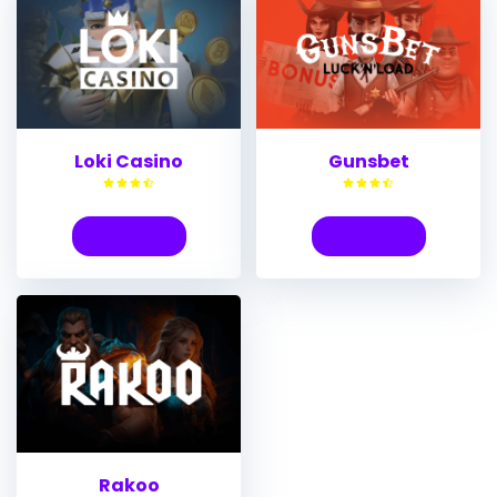
Loki Casino
Gunsbet
SPIELEN
SPIELEN
Rakoo