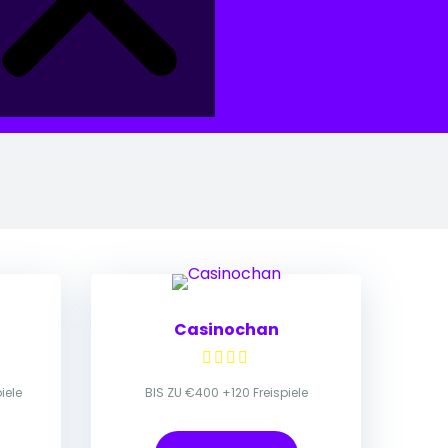
Casinochan
iele
BIS ZU €400 +120 Freispiele