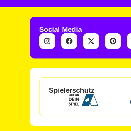
Social Media
Spielerschutz