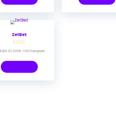
ZetBet
% BIS ZU 200€ +100 Freispiele
SPIELEN