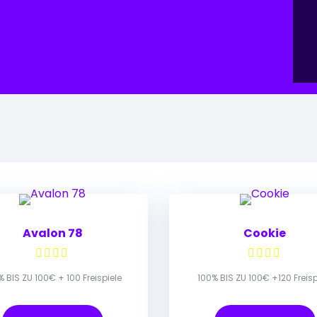
Avalon 78
Cookie
% BIS ZU 100€ + 100 Freispiele
100% BIS ZU 100€ +120 Freisp