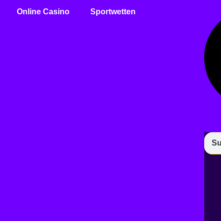
Online Casino
Sportwetten