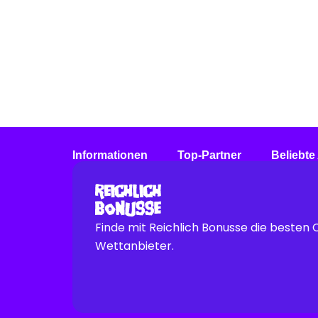
Informationen
Top-Partner
Beliebte 
Finde mit Reichlich Bonusse die besten 
Wettanbieter.