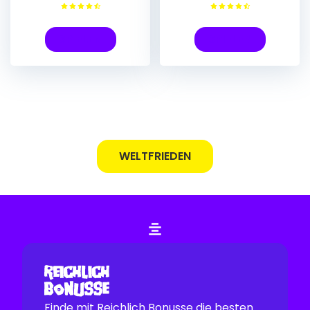
SPIELEN
SPIELEN
WELTFRIEDEN
Finde mit Reichlich Bonusse die besten