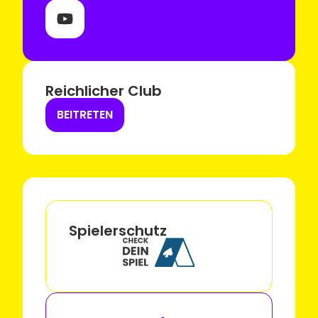
Reichlicher Club
BEITRETEN
Spielerschutz