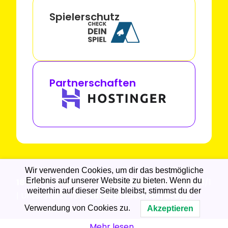
Spielerschutz
Partnerschaften
Wir verwenden Cookies, um dir das bestmögliche
Erlebnis auf unserer Website zu bieten. Wenn du
18+
© Urheberrecht 2025
Reichlich Bonusse
3/1
weiterhin auf dieser Seite bleibst, stimmst du der
| Unterstützt von
Flarex Innovation Group
Verwendung von Cookies zu.
Akzeptieren
Mehr lesen…