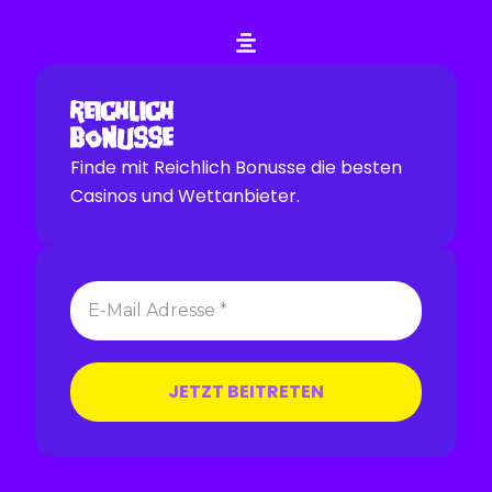
Finde mit Reichlich Bonusse die besten
Casinos und Wettanbieter.