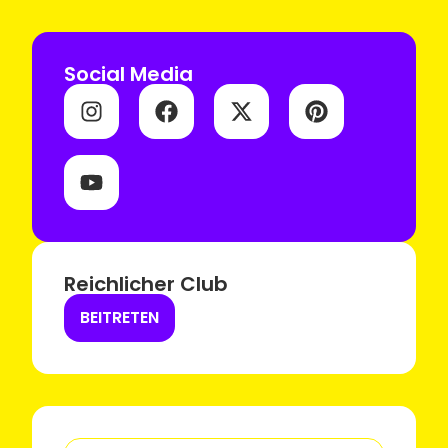
Social Media
Reichlicher Club
BEITRETEN