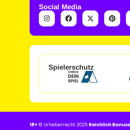
Social Media
Spielerschutz
18+
© Urheberrecht 2025
Reichlich Bonus