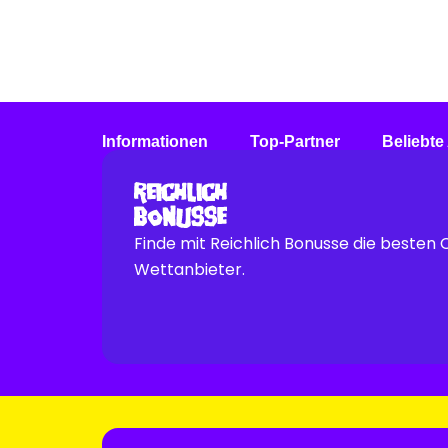
Informationen
Top-Partner
Beliebte 
Finde mit Reichlich Bonusse die besten 
Wettanbieter.