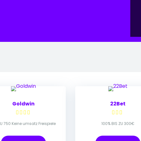
Goldwin
22Bet
ZU 750 Keine umsatz Freispiele
100% BIS ZU 300€