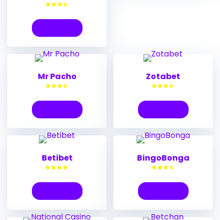
SPIELEN
Mr Pacho
Zotabet
SPIELEN
SPIELEN
Betibet
BingoBonga
SPIELEN
SPIELEN