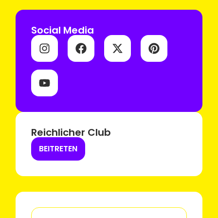
Social Media
Reichlicher Club
BEITRETEN