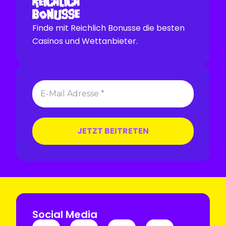
Finde mit Reichlich Bonusse die besten
Casinos und Wettanbieter.
Social Media