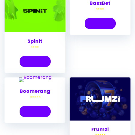
BassBet
SPIELEN
Spinit
SPIELEN
Boomerang
SPIELEN
Frumzi