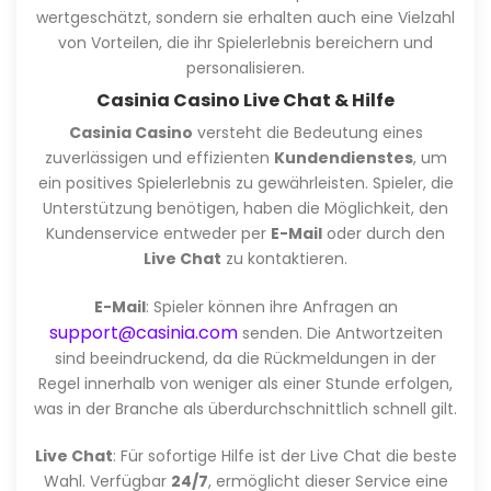
wertgeschätzt, sondern sie erhalten auch eine Vielzahl
von Vorteilen, die ihr Spielerlebnis bereichern und
personalisieren.
Casinia Casino Live Chat & Hilfe
Casinia Casino
versteht die Bedeutung eines
zuverlässigen und effizienten
Kundendienstes
, um
ein positives Spielerlebnis zu gewährleisten. Spieler, die
Unterstützung benötigen, haben die Möglichkeit, den
Kundenservice entweder per
E-Mail
oder durch den
Live Chat
zu kontaktieren.
E-Mail
: Spieler können ihre Anfragen an
support@casinia.com
senden. Die Antwortzeiten
sind beeindruckend, da die Rückmeldungen in der
Regel innerhalb von weniger als einer Stunde erfolgen,
was in der Branche als überdurchschnittlich schnell gilt.
Live Chat
: Für sofortige Hilfe ist der Live Chat die beste
Wahl. Verfügbar
24/7
, ermöglicht dieser Service eine