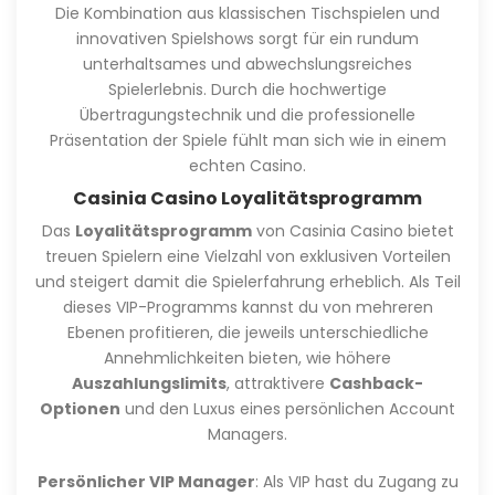
Die Kombination aus klassischen Tischspielen und
innovativen Spielshows sorgt für ein rundum
unterhaltsames und abwechslungsreiches
Spielerlebnis. Durch die hochwertige
Übertragungstechnik und die professionelle
Präsentation der Spiele fühlt man sich wie in einem
echten Casino.
Casinia Casino Loyalitätsprogramm
Das
Loyalitätsprogramm
von Casinia Casino bietet
treuen Spielern eine Vielzahl von exklusiven Vorteilen
und steigert damit die Spielerfahrung erheblich. Als Teil
dieses VIP-Programms kannst du von mehreren
Ebenen profitieren, die jeweils unterschiedliche
Annehmlichkeiten bieten, wie höhere
Auszahlungslimits
, attraktivere
Cashback-
Optionen
und den Luxus eines persönlichen Account
Managers.
Persönlicher VIP Manager
: Als VIP hast du Zugang zu