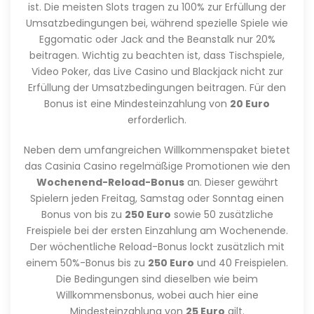
ist. Die meisten Slots tragen zu 100% zur Erfüllung der
Umsatzbedingungen bei, während spezielle Spiele wie
Eggomatic oder Jack and the Beanstalk nur 20%
beitragen. Wichtig zu beachten ist, dass Tischspiele,
Video Poker, das Live Casino und Blackjack nicht zur
Erfüllung der Umsatzbedingungen beitragen. Für den
Bonus ist eine Mindesteinzahlung von
20 Euro
erforderlich.
Neben dem umfangreichen Willkommenspaket bietet
das Casinia Casino regelmäßige Promotionen wie den
Wochenend-Reload-Bonus
an. Dieser gewährt
Spielern jeden Freitag, Samstag oder Sonntag einen
Bonus von bis zu
250 Euro
sowie 50 zusätzliche
Freispiele bei der ersten Einzahlung am Wochenende.
Der wöchentliche Reload-Bonus lockt zusätzlich mit
einem 50%-Bonus bis zu
250 Euro
und 40 Freispielen.
Die Bedingungen sind dieselben wie beim
Willkommensbonus, wobei auch hier eine
Mindesteinzahlung von
25 Euro
gilt.