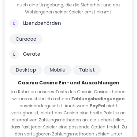
auch eine Umgebung, die die Sicherheit und das
Wohlergehen seiner Spieler ernst nimmt.
Lizenzbehörden
Curacao
Geräte
Desktop
Mobile
Tablet
Casinia Casino Ein- und Auszahlungen
Im Rahmen unseres Tests des Casinia Casinos haben
wir uns ausführlich mit den
Zahlungsbedingungen
auseinandergesetzt. Auch wenn
PayPal
nicht
verfügbar ist, bietet das Casino eine breite Palette an
alternativen Zahlungsmethoden an, die sicherstellen,
dass fast jeder Spieler eine passende Option findet. Zu
den verfügbaren Zahlungsmethoden zählen unter