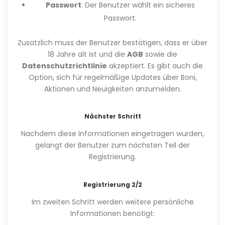
Passwort
: Der Benutzer wählt ein sicheres
Passwort.
Zusätzlich muss der Benutzer bestätigen, dass er über
18 Jahre alt ist und die
AGB
sowie die
Datenschutzrichtlinie
akzeptiert. Es gibt auch die
Option, sich für regelmäßige Updates über Boni,
Aktionen und Neuigkeiten anzumelden.
Nächster Schritt
Nachdem diese Informationen eingetragen wurden,
gelangt der Benutzer zum nächsten Teil der
Registrierung.
Registrierung 2/2
Im zweiten Schritt werden weitere persönliche
Informationen benötigt: