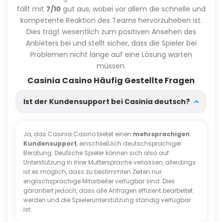
fällt mit
7/10
gut aus, wobei vor allem die schnelle und
kompetente Reaktion des Teams hervorzuheben ist.
Dies trägt wesentlich zum positiven Ansehen des
Anbieters bei und stellt sicher, dass die Spieler bei
Problemen nicht lange auf eine Lösung warten
müssen.
Casinia Casino Häufig Gestellte Fragen
Ist der Kundensupport bei Casinia deutsch?
Ja, das Casinia Casino bietet einen
mehrsprachigen
Kundensupport
, einschließlich deutschsprachiger
Beratung. Deutsche Spieler können sich also auf
Unterstützung in ihrer Muttersprache verlassen, allerdings
ist es möglich, dass zu bestimmten Zeiten nur
englischsprachige Mitarbeiter verfügbar sind. Dies
garantiert jedoch, dass alle Anfragen effizient bearbeitet
werden und die Spielerunterstützung ständig verfügbar
ist.