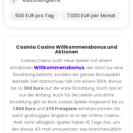
Auszahlungslimit
500 EUR pro Tag
7.000 EUR per Monat
Casinia Casino Willkommensbonus und
Aktionen
Casinia Casino lockt neue Spieler mit einem
Willkommensbonus
attraktiven
, der nicht nur eine
Einzahlung belohnt, sondern ein ganzes Bonuspaket
darstellt. Der Startschuss fällt mit einem 100%-Bonus
bis zu
300 Euro
auf die erste Einzahlung. Doch das ist
nur der Anfang: Auch für die zweite und dritte
Einzahlung gibt es Boni, sodass Spieler insgesamt bis zu
1.500 Euro
und
275 Freispiele
erhalten können. Ein
solch großzügiges Angebot ist in der Online-Casino-
Welt nicht alltäglich. Spieler haben 10 Tage Zeit, um
den Bonus 40-mal umzusetzen, was branchenüblich