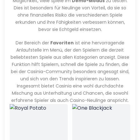
Möglichkeit, viele Spiele im
Demo-Modus
zu testen.
Dies ist besonders für Neulinge von Vorteil, da sie so
ohne finanzielles Risiko die verschiedenen Spiele
erkunden und ihre Fähigkeiten verbessern können,
bevor sie Echtgeld einsetzen.
Der Bereich der
Favoriten
ist eine hervorragende
Anlaufstelle im Menü, der den Spielern die derzeit
beliebtesten Spiele aus allen Kategorien anzeigt. Diese
Funktion hilft Spielern, schnell die Spiele zu finden, die
bei der Casinia-Community besonders angesagt sind,
und sich von den Trends inspirieren zu lassen.
Insgesamt bietet Casinia eine wohl durchdachte
Mischung aus Unterhaltung und Chancen, die sowohl
erfahrene Spieler als auch Casino-Neulinge anspricht.