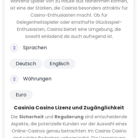
während Spieler von zu Hause aus teilnehmen können,
ist eine der Stärken, die Casinia besonders attraktiv für
Casino-Enthusiasten macht. Ob für
Gelegenheitsspieler oder ernsthafte Glücksspiel-
Enthusiasten, Casinia bietet eine Umgebung, die
sowohl einladend als auch aufregend ist.
Sprachen
Deutsch
Englisch
Währungen
Euro
Casinia Casino Lizenz und Zugänglichkeit
Die
Sicherheit
und
Regulierung
sind entscheidende
Aspekte, die potenzielle Kunden vor der Auswahl eines
Online-Casinos genau betrachten. Im Casinia Casino
sind solche Bedenken unbegründet. Die Lizenzierung