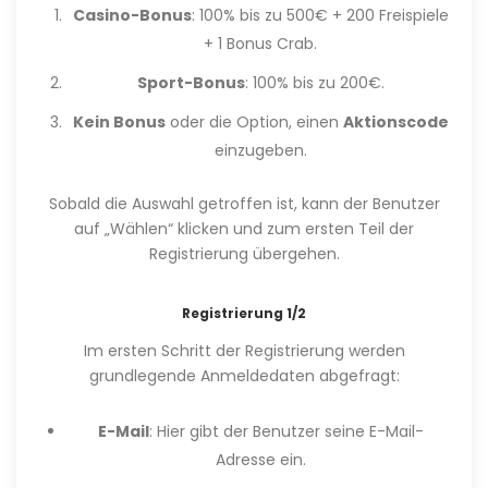
Casino-Bonus
: 100% bis zu 500€ + 200 Freispiele
+ 1 Bonus Crab.
Sport-Bonus
: 100% bis zu 200€.
Kein Bonus
oder die Option, einen
Aktionscode
einzugeben.
Sobald die Auswahl getroffen ist, kann der Benutzer
auf „Wählen“ klicken und zum ersten Teil der
Registrierung übergehen.
Registrierung 1/2
Im ersten Schritt der Registrierung werden
grundlegende Anmeldedaten abgefragt:
E-Mail
: Hier gibt der Benutzer seine E-Mail-
Adresse ein.