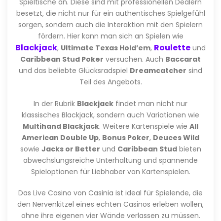
Spieltische an. Diese sind mit professionellen Dealern
besetzt, die nicht nur für ein authentisches Spielgefühl
sorgen, sondern auch die Interaktion mit den Spielern
fördern. Hier kann man sich an Spielen wie
Blackjack
Roulette
,
Ultimate Texas Hold’em
,
und
Caribbean Stud Poker
versuchen. Auch
Baccarat
und das beliebte Glücksradspiel
Dreamcatcher
sind
Teil des Angebots.
In der Rubrik
Blackjack
findet man nicht nur
klassisches Blackjack, sondern auch Variationen wie
Multihand Blackjack
. Weitere Kartenspiele wie
All
American Double Up
,
Bonus Poker
,
Deuces Wild
sowie
Jacks or Better
und
Caribbean Stud
bieten
abwechslungsreiche Unterhaltung und spannende
Spieloptionen für Liebhaber von Kartenspielen.
Das Live Casino von Casinia ist ideal für Spielende, die
den Nervenkitzel eines echten Casinos erleben wollen,
ohne ihre eigenen vier Wände verlassen zu müssen.