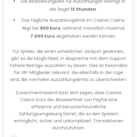
Die Bearbeitungszeit für Auszahlungen beträgt in
der Regel
12 Stunden
.
Das tägliche Auszahlungslimit im Casinia Casino
liegt bei
500 Euro
, während monatlich maximal
7.000 Euro
abgehoben werden können.
Für Spieler, die einen erheblichen Jackpot gewinnen,
gibt es die Möglichkeit, in Absprache mit dem Support
höhere Beträge auszahlen zu lassen. Dies ist besonders
für VIP-Mitglieder relevant, die ebenfalls in der Lage
sind, die normalen Auszahlungslimits zu überschreiten.
Zusammenfassend lässt sich sagen, dass Casinia
Casino trotz der Abwesenheit von PayPal eine
effiziente und benutzerfreundliche
Zahlungsumgebung bietet, die es den Spielern
ermöglicht, sicher und unkompliziert Transaktionen
durchzuführen.