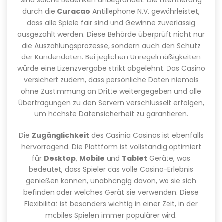
durch die
Curacao
Antillephone N.V. gewährleistet,
dass alle Spiele fair sind und Gewinne zuverlässig
ausgezahlt werden. Diese Behörde überprüft nicht nur
die Auszahlungsprozesse, sondern auch den Schutz
der Kundendaten. Bei jeglichen Unregelmäßigkeiten
würde eine Lizenzvergabe strikt abgelehnt. Das Casino
versichert zudem, dass persönliche Daten niemals
ohne Zustimmung an Dritte weitergegeben und alle
Übertragungen zu den Servern verschlüsselt erfolgen,
um höchste Datensicherheit zu garantieren.
Die
Zugänglichkeit
des Casinia Casinos ist ebenfalls
hervorragend. Die Plattform ist vollständig optimiert
für
Desktop
,
Mobile
und
Tablet
Geräte, was
bedeutet, dass Spieler das volle Casino-Erlebnis
genießen können, unabhängig davon, wo sie sich
befinden oder welches Gerät sie verwenden. Diese
Flexibilität ist besonders wichtig in einer Zeit, in der
mobiles Spielen immer populärer wird.