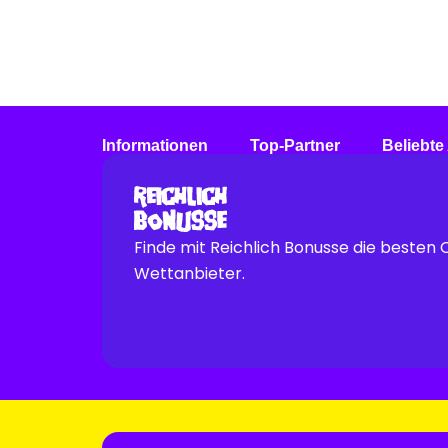
Informationen
Top-Partner
Beliebte 
Finde mit Reichlich Bonusse die besten 
Wettanbieter.