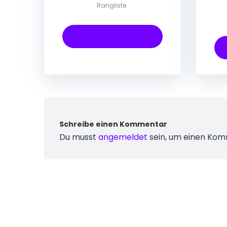
Rangliste.
Erhalte Bonus
Schreibe einen Kommentar
Du musst
angemeldet
sein, um einen Ko