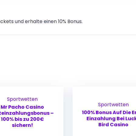
ckets und erhalte einen 10% Bonus.
Sportwetten
Sportwetten
Mr Pacho Casino
100% Bonus Auf Die E
teinzahlungsbonus –
Einzahlung Bei Luc
100% bis zu 200€
Bird Casino
sichern!