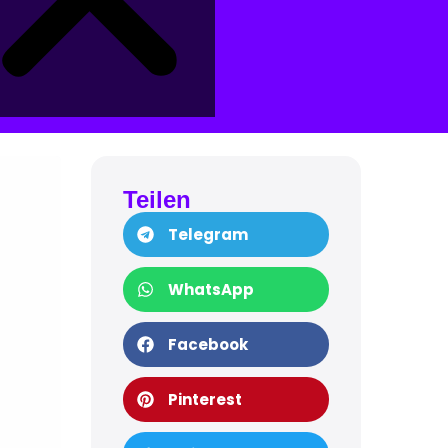
Teilen
Telegram
WhatsApp
Facebook
Pinterest