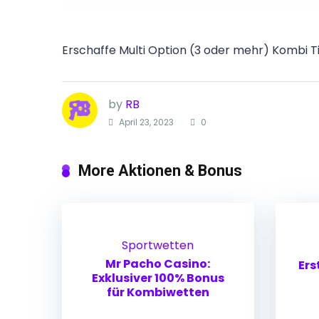
Erschaffe Multi Option (3 oder mehr) Kombi Ti
by
RB
April 23, 2023
0
More Aktionen & Bonus
Sportwetten
Mr Pacho Casino:
Ers
Exklusiver 100% Bonus
für Kombiwetten