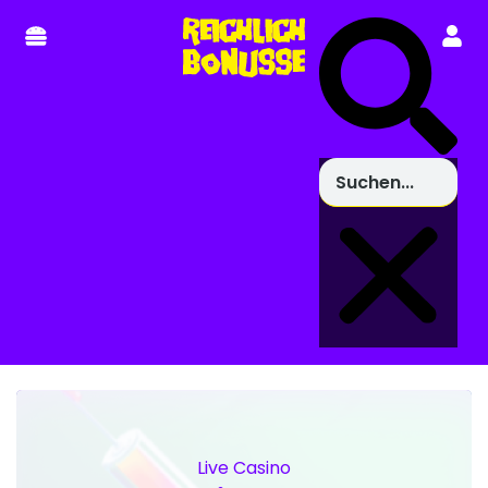
Live Casino