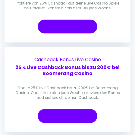
Profitiere von 25% Cashback auf deine Live Casino Spiele
bei LibraBet! Sichere dir bis zu 200€ jede Woche.
Erhalte Bonus
Cashback Bonus
Live Casino
25% Live Cashback Bonus bis zu 200€ bei
Boomerang Casino
Erhalte 25% Live Cashback bis zu 200€ bei Boomerang
Casino. Qualifiziere dich jede Woche, aktiviere den Bonus
und sichere dir deinen Cashback.
Erhalte Bonus