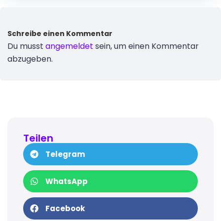
Schreibe einen Kommentar
Du musst
angemeldet
sein, um einen Kommentar
abzugeben.
Teilen
Telegram
WhatsApp
Facebook