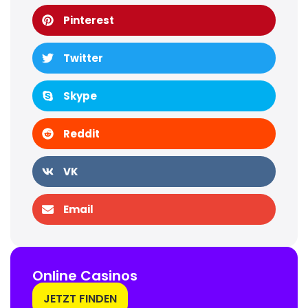
Pinterest
Twitter
Skype
Reddit
VK
Email
Online Casinos
JETZT FINDEN