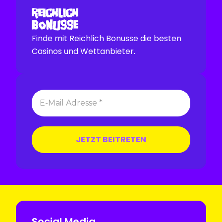
Finde mit Reichlich Bonusse die besten
Casinos und Wettanbieter.
Social Media