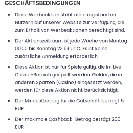
GESCHÄFTSBEDINGUNGEN
Diese Werbeaktion steht allen registrierten
Nutzern auf unserer Website zur Verfügung, die
zum Erhalt von Werbeaktionen berechtigt sind.
Der Aktionszeitraum ist jede Woche von Montag
00:00 bis Sonntag 23:59 UTC. Es ist keine
zusätzliche Anmeldung erforderlich.
Diese Aktion ist nur für Spiele gültig, die im Live
Casino-Bereich gespielt werden. Gelder, die in
anderen Sparten (Casino) eingesetzt werden,
werden für diese Aktion nicht berücksichtigt.
Der Mindestbetrag für die Gutschrift beträgt 5
EUR.
Der maximale Cashback-Betrag beträgt 200
EUR.