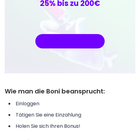
25% bis zu 200€
Erhalte Bonus
Wie man die Boni beansprucht:
Einloggen
Tätigen Sie eine Einzahlung
Holen Sie sich Ihren Bonus!