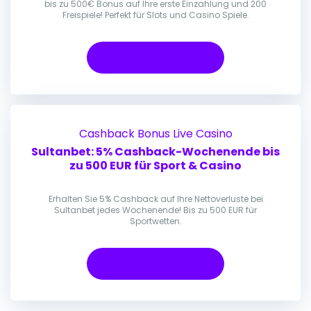
bis zu 500€ Bonus auf Ihre erste Einzahlung und 200
Freispiele! Perfekt für Slots und Casino Spiele.
Erhalte Bonus
Cashback Bonus
Live Casino
Sultanbet: 5% Cashback-Wochenende bis
zu 500 EUR für Sport & Casino
Erhalten Sie 5% Cashback auf Ihre Nettoverluste bei
Sultanbet jedes Wochenende! Bis zu 500 EUR für
Sportwetten.
Erhalte Bonus