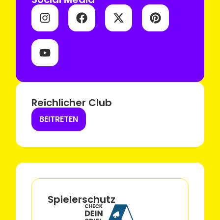
Reichlicher Club
BEITRETEN
Spielerschutz