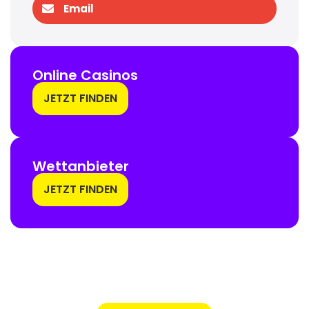
Email
Online Casinos
JETZT FINDEN
Wettanbieter
JETZT FINDEN