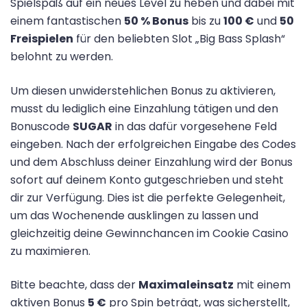
Spielspaß auf ein neues Level zu heben und dabei mit
einem fantastischen
50 % Bonus
bis zu
100 €
und
50
Freispielen
für den beliebten Slot „Big Bass Splash“
belohnt zu werden.
Um diesen unwiderstehlichen Bonus zu aktivieren,
musst du lediglich eine Einzahlung tätigen und den
Bonuscode
SUGAR
in das dafür vorgesehene Feld
eingeben. Nach der erfolgreichen Eingabe des Codes
und dem Abschluss deiner Einzahlung wird der Bonus
sofort auf deinem Konto gutgeschrieben und steht
dir zur Verfügung. Dies ist die perfekte Gelegenheit,
um das Wochenende ausklingen zu lassen und
gleichzeitig deine Gewinnchancen im Cookie Casino
zu maximieren.
Bitte beachte, dass der
Maximaleinsatz
mit einem
aktiven Bonus
5 €
pro Spin beträgt, was sicherstellt,