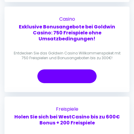
Casino
Exklusive Bonusangebote bei Goldwin
Casino: 750 Freispiele ohne
Umsatzbedingungen!
Entdecken Sie das Goldwin Casino Willkommenspaket mit
750 Freispielen und Bonusangeboten bis zu 300€!
Erhalte Bonus
Freispiele
Holen Sie sich bei WestCasino bis zu 600€
Bonus + 200 Freispiele