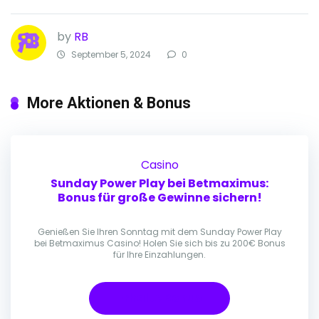
by
RB
September 5, 2024
0
More Aktionen & Bonus
Casino
Sunday Power Play bei Betmaximus:
Bonus für große Gewinne sichern!
Genießen Sie Ihren Sonntag mit dem Sunday Power Play
bei Betmaximus Casino! Holen Sie sich bis zu 200€ Bonus
für Ihre Einzahlungen.
Erhalte Bonus