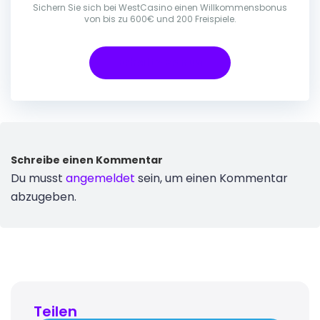
Sichern Sie sich bei WestCasino einen Willkommensbonus
von bis zu 600€ und 200 Freispiele.
Erhalte Bonus
Schreibe einen Kommentar
Du musst
angemeldet
sein, um einen Kommentar
abzugeben.
Teilen