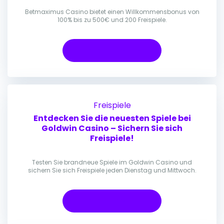
Betmaximus Casino bietet einen Willkommensbonus von
100% bis zu 500€ und 200 Freispiele.
Erhalte Bonus
Freispiele
Entdecken Sie die neuesten Spiele bei
Goldwin Casino – Sichern Sie sich
Freispiele!
Testen Sie brandneue Spiele im Goldwin Casino und
sichern Sie sich Freispiele jeden Dienstag und Mittwoch.
Erhalte Bonus