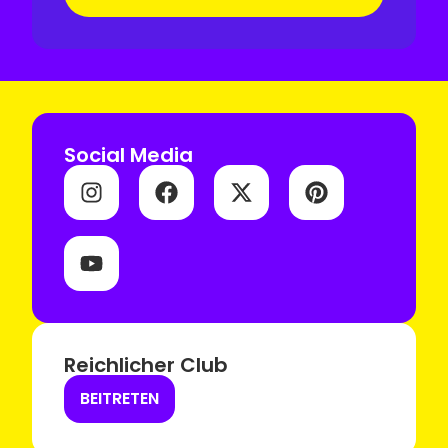
Social Media
Reichlicher Club
BEITRETEN