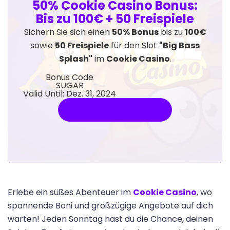
50% Cookie Casino Bonus:
Bis zu 100€ + 50 Freispiele
Sichern Sie sich einen
50% Bonus
bis zu
100€
sowie
50 Freispiele
für den Slot
"Big Bass
Splash"
im
Cookie Casino
.
Bonus Code
SUGAR
Valid Until:
Dez. 31, 2024
Erhalte Bonus
Erlebe ein süßes Abenteuer im
Cookie Casino
, wo
spannende Boni und großzügige Angebote auf dich
warten! Jeden Sonntag hast du die Chance, deinen