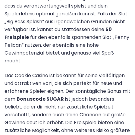
dass du verantwortungsvoll spielst und dein
Spielerlebnis optimal genießen kannst. Falls der Slot
„Big Bass Splash“ aus irgendwelchen Gründen nicht
verfügbar ist, kannst du stattdessen deine
50
Freispiele
für den ebenfalls spannenden Slot „Penny
Pelican“ nutzen, der ebenfalls eine hohe
Gewinnpotenzial bietet und genauso viel Spaß
macht.
Das Cookie Casino ist bekannt für seine vielfältigen
und attraktiven Boni, die sich perfekt für neue und
erfahrene Spieler eignen. Der sonntägliche Bonus mit
dem
Bonuscode SUGAR
ist jedoch besonders
beliebt, da er dir nicht nur zusätzliche Spielzeit
verschafft, sondern auch deine Chancen auf große
Gewinne deutlich erhöht. Die Freispiele bieten eine
zusätzliche Möglichkeit, ohne weiteres Risiko größere