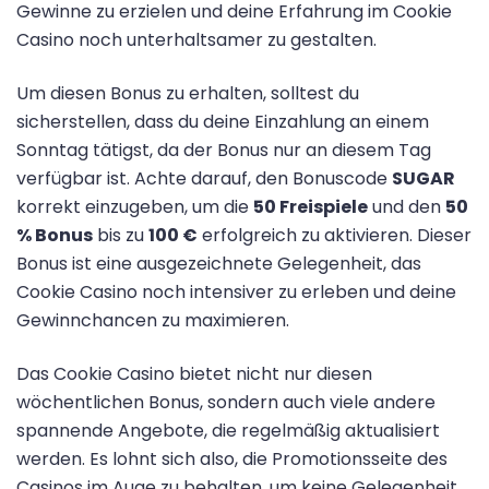
Gewinne zu erzielen und deine Erfahrung im Cookie
Casino noch unterhaltsamer zu gestalten.
Um diesen Bonus zu erhalten, solltest du
sicherstellen, dass du deine Einzahlung an einem
Sonntag tätigst, da der Bonus nur an diesem Tag
verfügbar ist. Achte darauf, den Bonuscode
SUGAR
korrekt einzugeben, um die
50 Freispiele
und den
50
% Bonus
bis zu
100 €
erfolgreich zu aktivieren. Dieser
Bonus ist eine ausgezeichnete Gelegenheit, das
Cookie Casino noch intensiver zu erleben und deine
Gewinnchancen zu maximieren.
Das Cookie Casino bietet nicht nur diesen
wöchentlichen Bonus, sondern auch viele andere
spannende Angebote, die regelmäßig aktualisiert
werden. Es lohnt sich also, die Promotionsseite des
Casinos im Auge zu behalten, um keine Gelegenheit