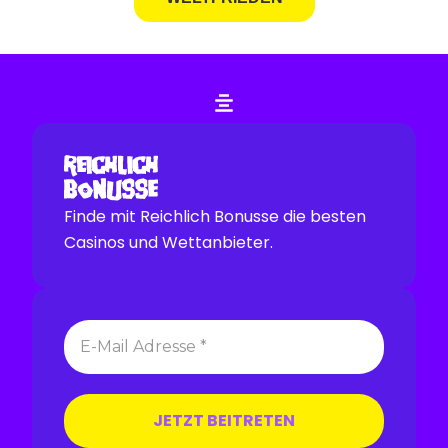
Finde mit Reichlich Bonusse die besten
Casinos und Wettanbieter.