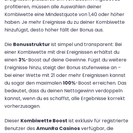
profitieren, müssen alle Auswahlen deiner
Kombiwette eine Mindestquote von 1,40 oder höher
haben. Je mehr Ereignisse du zu deiner Kombiwette
hinzufügst, desto höher fällt der Bonus aus.
Die
Bonusstruktur
ist simpel und transparent: Bei
einer Kombiwette mit drei Ereignissen erhältst du
einen
3%
-Boost auf deine Gewinne. Fügst du weitere
Ereignisse hinzu, steigt der Bonus stufenweise an –
bei einer Wette mit 21 oder mehr Ereignissen kannst
du sogar den maximalen
100%
-Boost erreichen. Das
bedeutet, dass du deinen Nettogewinn verdoppeln
kannst, wenn du es schaffst, alle Ergebnisse korrekt
vorherzusagen.
Dieser
Kombiwette Boost
ist exklusiv für registrierte
Benutzer des
AmunRa Casinos
verfügbar, die