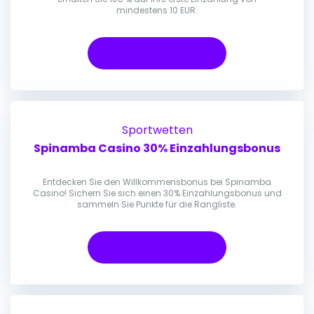
mindestens 10 EUR.
Erhalte Bonus
Sportwetten
Spinamba Casino 30% Einzahlungsbonus
Entdecken Sie den Willkommensbonus bei Spinamba
Casino! Sichern Sie sich einen 30% Einzahlungsbonus und
sammeln Sie Punkte für die Rangliste.
Erhalte Bonus