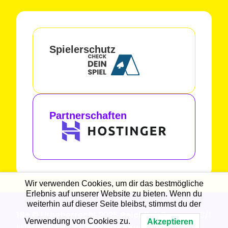
Spielerschutz
Partnerschaften
Wir verwenden Cookies, um dir das bestmögliche
Erlebnis auf unserer Website zu bieten. Wenn du
weiterhin auf dieser Seite bleibst, stimmst du der
18+
© Urheberrecht 2025
Reichlich Bonusse
3/1
Verwendung von Cookies zu.
Akzeptieren