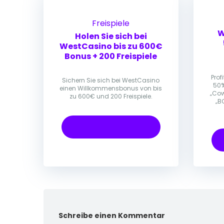
Freispiele
W
Holen Sie sich bei
WestCasino bis zu 600€
Bonus + 200 Freispiele
Prof
Sichern Sie sich bei WestCasino
50%
einen Willkommensbonus von bis
„Cow
zu 600€ und 200 Freispiele.
„B
Erhalte Bonus
Schreibe einen Kommentar