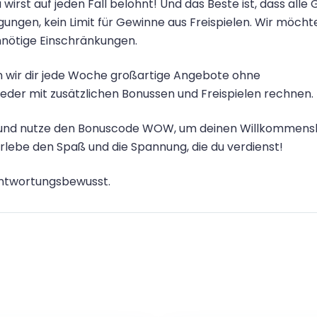
 wirst auf jeden Fall belohnt! Und das Beste ist, dass alle
ungen, kein Limit für Gewinne aus Freispielen. Wir möcht
nnötige Einschränkungen.
ten wir dir jede Woche großartige Angebote ohne
der mit zusätzlichen Bonussen und Freispielen rechnen.
 vor und nutze den Bonuscode WOW, um deinen Willkommen
rlebe den Spaß und die Spannung, die du verdienst!
antwortungsbewusst.