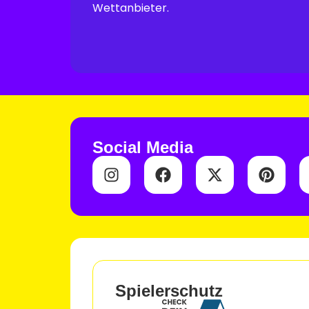
Wettanbieter.
Social Media
Spielerschutz