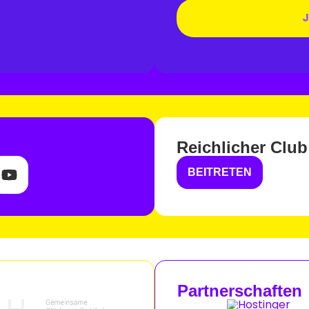
Reichlicher Club
BEITRETEN
Partnerschaften