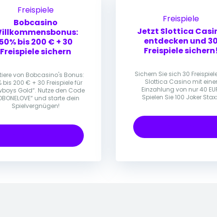
Freispiele
Freispiele
Bobcasino
Jetzt Slottica Casi
illkommensbonus:
entdecken und 3
50% bis 200 € + 30
Freispiele sichern
Freispiele sichern
Sichern Sie sich 30 Freispiel
itiere von Bobcasino's Bonus:
Slottica Casino mit eine
 bis 200 € + 30 Freispiele für
Einzahlung von nur 40 EU
boys Gold“. Nutze den Code
Spielen Sie 100 Joker Stax
OBONELOVE“ und starte dein
Spielvergnügen!
Erhalte Bonus
Erhalte Bonus