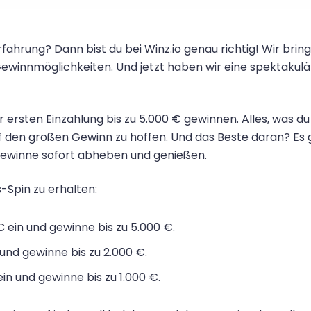
fahrung? Dann bist du bei Winz.io genau richtig! Wir bring
Gewinnmöglichkeiten. Und jetzt haben wir eine spektakulä
rsten Einzahlung bis zu 5.000 € gewinnen. Alles, was du
uf den großen Gewinn zu hoffen. Und das Beste daran? Es 
ewinne sofort abheben und genießen.
-Spin zu erhalten:
 ein und gewinne bis zu 5.000 €.
 und gewinne bis zu 2.000 €.
in und gewinne bis zu 1.000 €.