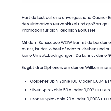
Hast du Lust auf eine unvergessliche Casino-Er
den ultimativen Nervenkitzel und großartige 
Promotion für dich: Reichlich Bonusse!
Mit dem Bonuscode WOW kannst du bei deiner e
musst, ist das Wheel of Winz zu drehen und a
keine Umsatzbedingungen! Du kannst deine G
Es gibt drei Optionen, um deinen Willkommens
Goldener Spin: Zahle 100 € oder 0,004 BTC
Silver Spin: Zahle 50 € oder 0,002 BTC ein
Bronze Spin: Zahle 20 € oder 0,0008 BTC e