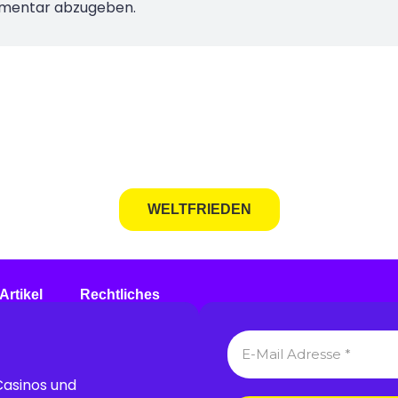
mmentar abzugeben.
WELTFRIEDEN
Artikel
Rechtliches
Casinos und