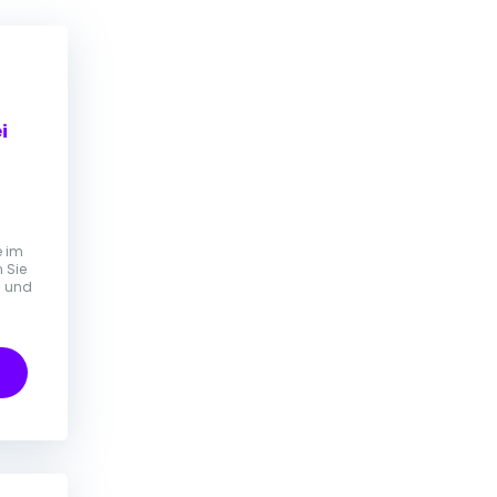
e
i
–
e im
 Sie
g und