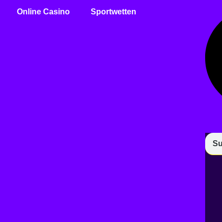
Online Casino
Sportwetten