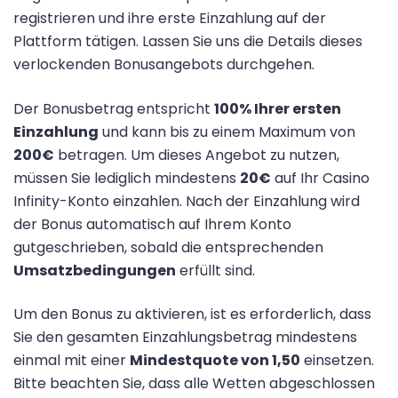
registrieren und ihre erste Einzahlung auf der
Plattform tätigen. Lassen Sie uns die Details dieses
verlockenden Bonusangebots durchgehen.
Der Bonusbetrag entspricht
100% Ihrer ersten
Einzahlung
und kann bis zu einem Maximum von
200€
betragen. Um dieses Angebot zu nutzen,
müssen Sie lediglich mindestens
20€
auf Ihr Casino
Infinity-Konto einzahlen. Nach der Einzahlung wird
der Bonus automatisch auf Ihrem Konto
gutgeschrieben, sobald die entsprechenden
Umsatzbedingungen
erfüllt sind.
Um den Bonus zu aktivieren, ist es erforderlich, dass
Sie den gesamten Einzahlungsbetrag mindestens
einmal mit einer
Mindestquote von 1,50
einsetzen.
Bitte beachten Sie, dass alle Wetten abgeschlossen