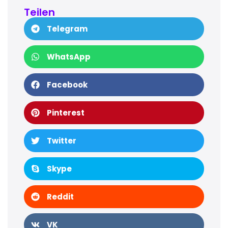
Teilen
Telegram
WhatsApp
Facebook
Pinterest
Twitter
Skype
Reddit
VK