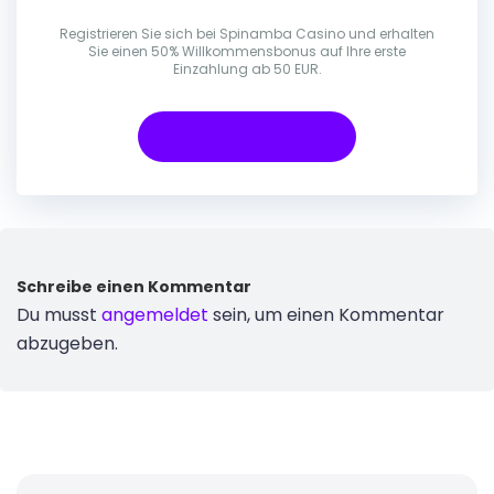
Registrieren Sie sich bei Spinamba Casino und erhalten
Sie einen 50% Willkommensbonus auf Ihre erste
Einzahlung ab 50 EUR.
Erhalte Bonus
Schreibe einen Kommentar
Du musst
angemeldet
sein, um einen Kommentar
abzugeben.