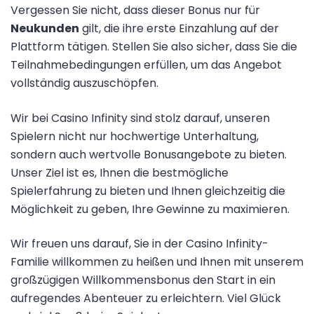
Vergessen Sie nicht, dass dieser Bonus nur für
Neukunden
gilt, die ihre erste Einzahlung auf der
Plattform tätigen. Stellen Sie also sicher, dass Sie die
Teilnahmebedingungen erfüllen, um das Angebot
vollständig auszuschöpfen.
Wir bei Casino Infinity sind stolz darauf, unseren
Spielern nicht nur hochwertige Unterhaltung,
sondern auch wertvolle Bonusangebote zu bieten.
Unser Ziel ist es, Ihnen die bestmögliche
Spielerfahrung zu bieten und Ihnen gleichzeitig die
Möglichkeit zu geben, Ihre Gewinne zu maximieren.
Wir freuen uns darauf, Sie in der Casino Infinity-
Familie willkommen zu heißen und Ihnen mit unserem
großzügigen Willkommensbonus den Start in ein
aufregendes Abenteuer zu erleichtern. Viel Glück