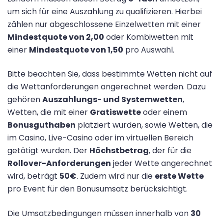
um sich für eine Auszahlung zu qualifizieren. Hierbei
zählen nur abgeschlossene Einzelwetten mit einer
Mindestquote von 2,00
oder Kombiwetten mit
einer
Mindestquote von 1,50
pro Auswahl.
Bitte beachten Sie, dass bestimmte Wetten nicht auf
die Wettanforderungen angerechnet werden. Dazu
gehören
Auszahlungs- und Systemwetten
,
Wetten, die mit einer
Gratiswette
oder einem
Bonusguthaben
platziert wurden, sowie Wetten, die
im Casino, Live-Casino oder im virtuellen Bereich
getätigt wurden. Der
Höchstbetrag
, der für die
Rollover-Anforderungen
jeder Wette angerechnet
wird, beträgt
50€
. Zudem wird nur die
erste Wette
pro Event für den Bonusumsatz berücksichtigt.
Die Umsatzbedingungen müssen innerhalb von
30