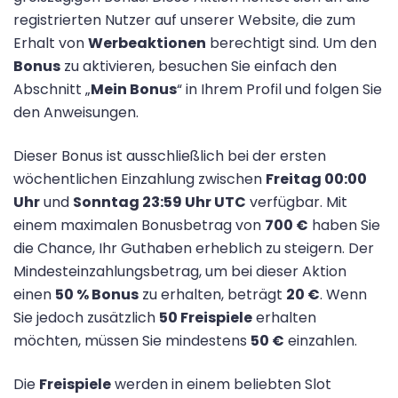
registrierten Nutzer auf unserer Website, die zum
Erhalt von
Werbeaktionen
berechtigt sind. Um den
Bonus
zu aktivieren, besuchen Sie einfach den
Abschnitt „
Mein Bonus
“ in Ihrem Profil und folgen Sie
den Anweisungen.
Dieser Bonus ist ausschließlich bei der ersten
wöchentlichen Einzahlung zwischen
Freitag 00:00
Uhr
und
Sonntag 23:59 Uhr UTC
verfügbar. Mit
einem maximalen Bonusbetrag von
700 €
haben Sie
die Chance, Ihr Guthaben erheblich zu steigern. Der
Mindesteinzahlungsbetrag, um bei dieser Aktion
einen
50 % Bonus
zu erhalten, beträgt
20 €
. Wenn
Sie jedoch zusätzlich
50 Freispiele
erhalten
möchten, müssen Sie mindestens
50 €
einzahlen.
Die
Freispiele
werden in einem beliebten Slot