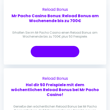
Reload Bonus
Mr Pacho Casino Bonus: Reload Bonus am
Wochenende bis zu 700€
Erhalten Sie im Mr Pacho Casino einen Reload Bonus am
Wochenende bis zu 700€ plus 50 Freispiele.
Erhalte Bonus
Reload Bonus
Hol dir 50 Freispiele mit dem
wöchentlichen Reload Bonus bei Mr Pacho
Casino!
Genieße den wöchentlichen Reload Bonus bei Mr Pacho