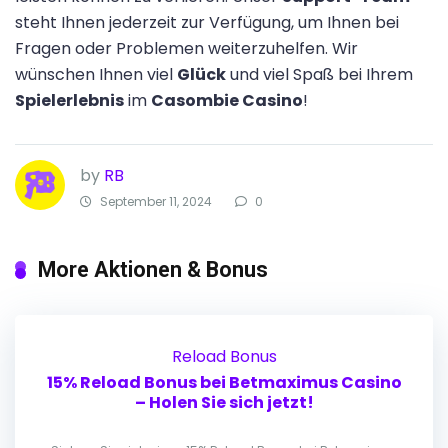
steht Ihnen jederzeit zur Verfügung, um Ihnen bei
Fragen oder Problemen weiterzuhelfen. Wir
wünschen Ihnen viel
Glück
und viel Spaß bei Ihrem
Spielerlebnis
im
Casombie Casino
!
by
RB
September 11, 2024
0
More Aktionen & Bonus
Reload Bonus
15% Reload Bonus bei Betmaximus Casino
– Holen Sie sich jetzt!