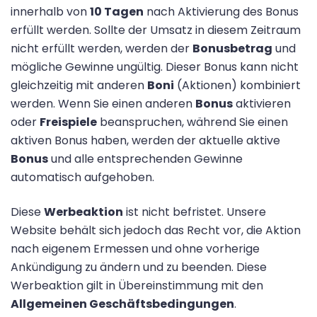
innerhalb von
10 Tagen
nach Aktivierung des Bonus
erfüllt werden. Sollte der Umsatz in diesem Zeitraum
nicht erfüllt werden, werden der
Bonusbetrag
und
mögliche Gewinne ungültig. Dieser Bonus kann nicht
gleichzeitig mit anderen
Boni
(Aktionen) kombiniert
werden. Wenn Sie einen anderen
Bonus
aktivieren
oder
Freispiele
beanspruchen, während Sie einen
aktiven Bonus haben, werden der aktuelle aktive
Bonus
und alle entsprechenden Gewinne
automatisch aufgehoben.
Diese
Werbeaktion
ist nicht befristet. Unsere
Website behält sich jedoch das Recht vor, die Aktion
nach eigenem Ermessen und ohne vorherige
Ankündigung zu ändern und zu beenden. Diese
Werbeaktion gilt in Übereinstimmung mit den
Allgemeinen Geschäftsbedingungen
.