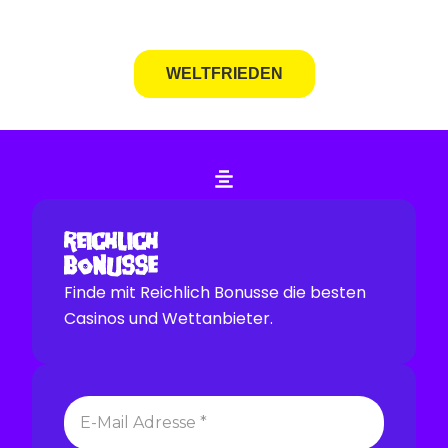
WELTFRIEDEN
Finde mit Reichlich Bonusse die besten
Casinos und Wettanbieter.