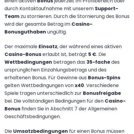
einen aktiven
Bonus
jederzeit im Profilbereich oder
durch Kontaktaufnahme mit unserem
Support-
Team
zu stornieren. Durch die Stornierung des Bonus
wird der gesamte Betrag im
Casino-
Bonusguthaben
ungültig.
Der maximale
Einsatz
, der während eines aktiven
Casino-Bonus
erlaubt ist, beträgt
5 €
. Die
Wettbedingungen
betragen das
35-fache
des
ursprünglichen Einzahlungsbetrags und des
erhaltenen Bonus. Für Gewinne aus
Bonus-Spins
gelten Wettbedingungen von
x40
. Verschiedene
Spiele tragen unterschiedlich zur
Bonusfreigabe
bei. Die vollständigen Bedingungen für den
Casino-
Bonus
finden Sie in Abschnitt 7 der Allgemeinen
Geschäftsbedingungen.
Die
Umsatzbedingungen
für einen Bonus müssen