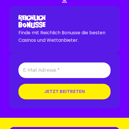
Finde mit Reichlich Bonusse die besten
Casinos und Wettanbieter.