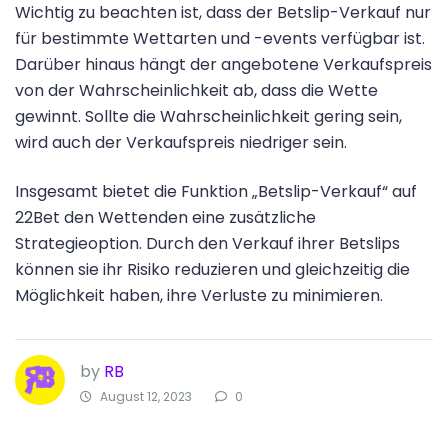
Wichtig zu beachten ist, dass der Betslip-Verkauf nur
für bestimmte Wettarten und -events verfügbar ist.
Darüber hinaus hängt der angebotene Verkaufspreis
von der Wahrscheinlichkeit ab, dass die Wette
gewinnt. Sollte die Wahrscheinlichkeit gering sein,
wird auch der Verkaufspreis niedriger sein.
Insgesamt bietet die Funktion „Betslip-Verkauf“ auf
22Bet den Wettenden eine zusätzliche
Strategieoption. Durch den Verkauf ihrer Betslips
können sie ihr Risiko reduzieren und gleichzeitig die
Möglichkeit haben, ihre Verluste zu minimieren.
by
RB
August 12, 2023
0