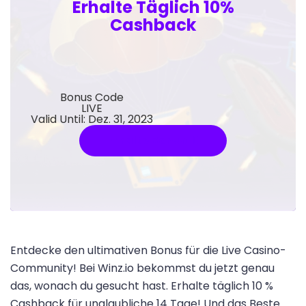
Erhalte Täglich 10%
Cashback
Bonus Code
LIVE
Valid Until:
Dez. 31, 2023
Erhalte Bonus
Entdecke den ultimativen Bonus für die Live Casino-
Community! Bei Winz.io bekommst du jetzt genau
das, wonach du gesucht hast. Erhalte täglich 10 %
Cashback für unglaubliche 14 Tage! Und das Beste