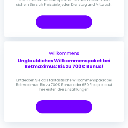
sichern Sie sich Freispiele jeden Dienstag und Mittwoch.
Erhalte Bonus
Willkommens
Unglaubliches Willkommenspaket bei
Betmaximus: Bis zu 700€ Bonus!
Entdecken Sie das fantastische Willkommenspaket bei
Betmaximus: Bis zu 700€ Bonus oder 650 Freispiele auf
Ihre ersten drei Einzahlungen!
Erhalte Bonus