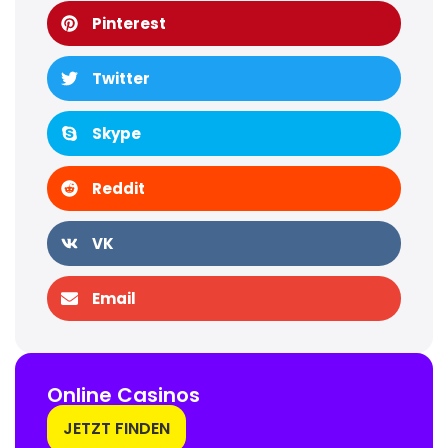
Pinterest
Twitter
Skype
Reddit
VK
Email
Online Casinos
JETZT FINDEN