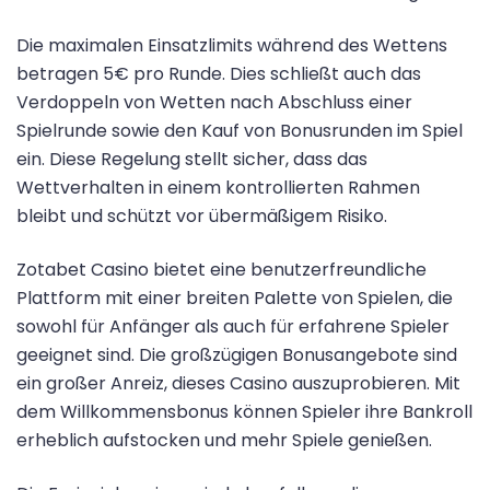
Die maximalen Einsatzlimits während des Wettens
betragen 5€ pro Runde. Dies schließt auch das
Verdoppeln von Wetten nach Abschluss einer
Spielrunde sowie den Kauf von Bonusrunden im Spiel
ein. Diese Regelung stellt sicher, dass das
Wettverhalten in einem kontrollierten Rahmen
bleibt und schützt vor übermäßigem Risiko.
Zotabet Casino bietet eine benutzerfreundliche
Plattform mit einer breiten Palette von Spielen, die
sowohl für Anfänger als auch für erfahrene Spieler
geeignet sind. Die großzügigen Bonusangebote sind
ein großer Anreiz, dieses Casino auszuprobieren. Mit
dem Willkommensbonus können Spieler ihre Bankroll
erheblich aufstocken und mehr Spiele genießen.