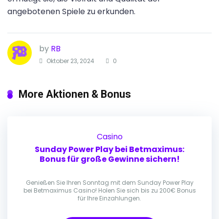
angebotenen Spiele zu erkunden.
by
RB
Oktober 23, 2024
0
More Aktionen & Bonus
Casino
Sunday Power Play bei Betmaximus:
Bonus für große Gewinne sichern!
Genießen Sie Ihren Sonntag mit dem Sunday Power Play
bei Betmaximus Casino! Holen Sie sich bis zu 200€ Bonus
für Ihre Einzahlungen.