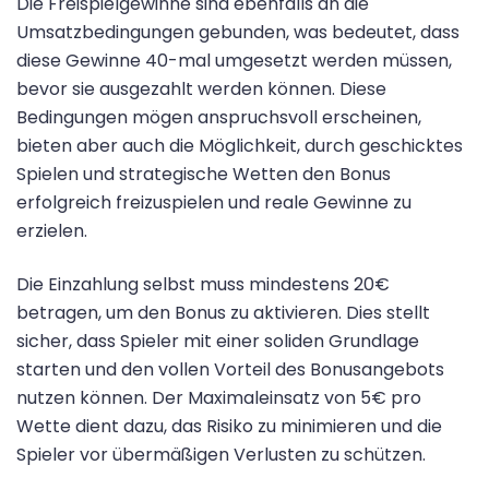
Die Freispielgewinne sind ebenfalls an die
Umsatzbedingungen gebunden, was bedeutet, dass
diese Gewinne 40-mal umgesetzt werden müssen,
bevor sie ausgezahlt werden können. Diese
Bedingungen mögen anspruchsvoll erscheinen,
bieten aber auch die Möglichkeit, durch geschicktes
Spielen und strategische Wetten den Bonus
erfolgreich freizuspielen und reale Gewinne zu
erzielen.
Die Einzahlung selbst muss mindestens 20€
betragen, um den Bonus zu aktivieren. Dies stellt
sicher, dass Spieler mit einer soliden Grundlage
starten und den vollen Vorteil des Bonusangebots
nutzen können. Der Maximaleinsatz von 5€ pro
Wette dient dazu, das Risiko zu minimieren und die
Spieler vor übermäßigen Verlusten zu schützen.