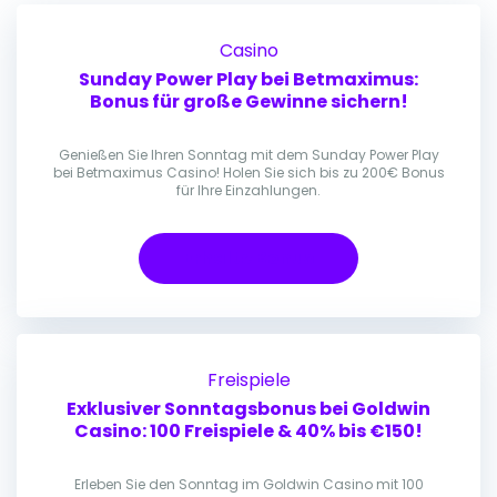
Casino
Sunday Power Play bei Betmaximus:
Bonus für große Gewinne sichern!
Genießen Sie Ihren Sonntag mit dem Sunday Power Play
bei Betmaximus Casino! Holen Sie sich bis zu 200€ Bonus
für Ihre Einzahlungen.
Erhalte Bonus
Freispiele
Exklusiver Sonntagsbonus bei Goldwin
Casino: 100 Freispiele & 40% bis €150!
Erleben Sie den Sonntag im Goldwin Casino mit 100