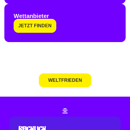
Wettanbieter
JETZT FINDEN
WELTFRIEDEN