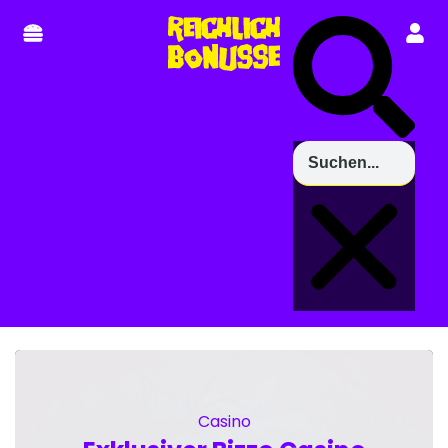
Casino