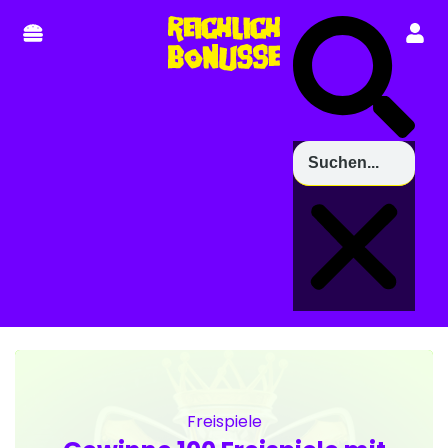
Freispiele