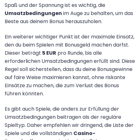
Spaß und der Spannung ist es wichtig, die
Umsatzbedingungen
im Auge zu behalten, um das
Beste aus deinem Bonus herauszuholen.
Ein weiterer wichtiger Punkt ist der maximale Einsatz,
den du beim Spielen mit Bonusgeld machen darfst.
Dieser beträgt
5 EUR
pro Runde, bis alle
erforderlichen Umsatzbedingungen erfüllt sind. Diese
Regel soll sicherstellen, dass du deine Bonusgewinne
auf faire Weise maximieren kannst, ohne riskante
Einsätze zu machen, die zum Verlust des Bonus
führen könnten.
Es gibt auch Spiele, die anders zur Erfüllung der
Umsatzbedingungen beitragen als der reguläre
Spieltyp. Daher empfehlen wir dringend, die Liste der
Spiele und die vollständigen
Casino-