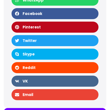
WhatsApp
Facebook
Pinterest
Twitter
Skype
Reddit
VK
Email