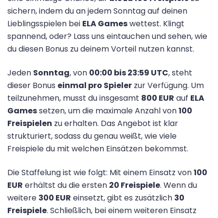
sichern, indem du an jedem Sonntag auf deinen
Lieblingsspielen bei
ELA Games
wettest. Klingt
spannend, oder? Lass uns eintauchen und sehen, wie
du diesen Bonus zu deinem Vorteil nutzen kannst.
Jeden
Sonntag
, von
00:00 bis 23:59 UTC
, steht
dieser Bonus
einmal pro Spieler
zur Verfügung. Um
teilzunehmen, musst du insgesamt
800 EUR
auf
ELA
Games
setzen, um die maximale Anzahl von
100
Freispielen
zu erhalten. Das Angebot ist klar
strukturiert, sodass du genau weißt, wie viele
Freispiele du mit welchen Einsätzen bekommst.
Die Staffelung ist wie folgt: Mit einem Einsatz von
100
EUR
erhältst du die ersten
20 Freispiele
. Wenn du
weitere
300 EUR
einsetzt, gibt es zusätzlich
30
Freispiele
. Schließlich, bei einem weiteren Einsatz