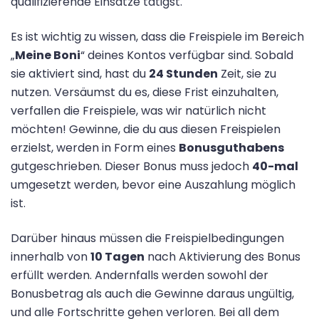
qualifizierende Einsätze tätigst.
Es ist wichtig zu wissen, dass die Freispiele im Bereich
„
Meine Boni
“ deines Kontos verfügbar sind. Sobald
sie aktiviert sind, hast du
24 Stunden
Zeit, sie zu
nutzen. Versäumst du es, diese Frist einzuhalten,
verfallen die Freispiele, was wir natürlich nicht
möchten! Gewinne, die du aus diesen Freispielen
erzielst, werden in Form eines
Bonusguthabens
gutgeschrieben. Dieser Bonus muss jedoch
40-mal
umgesetzt werden, bevor eine Auszahlung möglich
ist.
Darüber hinaus müssen die Freispielbedingungen
innerhalb von
10 Tagen
nach Aktivierung des Bonus
erfüllt werden. Andernfalls werden sowohl der
Bonusbetrag als auch die Gewinne daraus ungültig,
und alle Fortschritte gehen verloren. Bei all dem