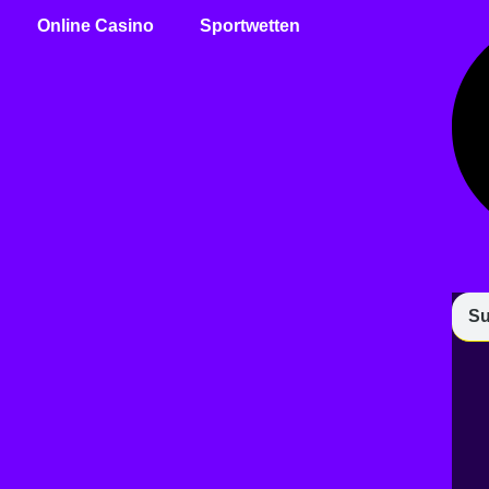
Online Casino
Sportwetten