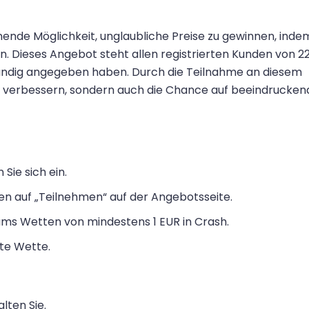
ende Möglichkeit, unglaubliche Preise zu gewinnen, indem
n. Dieses Angebot steht allen registrierten Kunden von 2
ständig angegeben haben. Durch die Teilnahme an diesem
is verbessern, sondern auch die Chance auf beeindrucken
 Sie sich ein.
ken auf „Teilnehmen“ auf der Angebotsseite.
ums Wetten von mindestens 1 EUR in Crash.
rte Wette.
lten Sie.