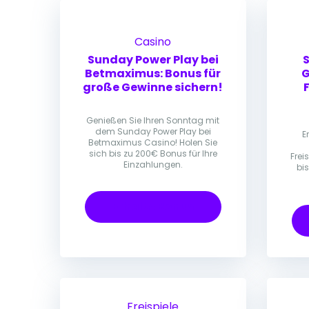
Casino
Sunday Power Play bei
Betmaximus: Bonus für
G
große Gewinne sichern!
Genießen Sie Ihren Sonntag mit
dem Sunday Power Play bei
E
Betmaximus Casino! Holen Sie
sich bis zu 200€ Bonus für Ihre
Frei
Einzahlungen.
bis
Erhalte Bonus
Freispiele