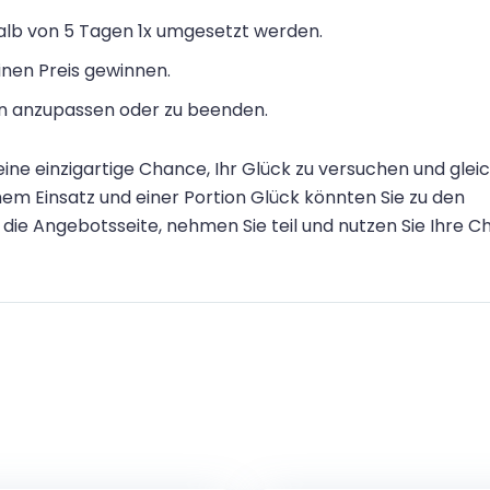
b von 5 Tagen 1x umgesetzt werden.
inen Preis gewinnen.
ion anzupassen oder zu beenden.
ine einzigartige Chance, Ihr Glück zu versuchen und gleic
chem Einsatz und einer Portion Glück könnten Sie zu den
die Angebotsseite, nehmen Sie teil und nutzen Sie Ihre 