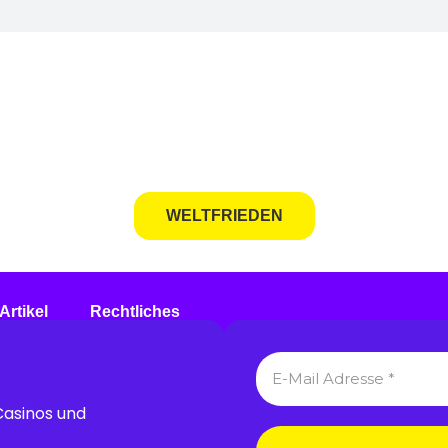
WELTFRIEDEN
Artikel
Rechtliches
Casinos und