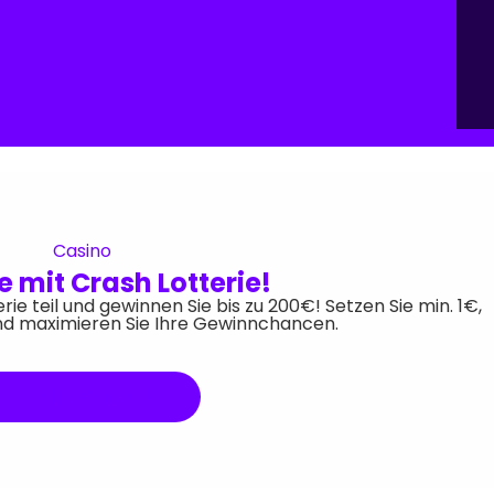
Casino
 mit Crash Lotterie!
e teil und gewinnen Sie bis zu 200€! Setzen Sie min. 1€,
nd maximieren Sie Ihre Gewinnchancen.
Erhalte Bonus