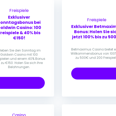
Freispiele
Exklusiver
Freispiele
Sonntagsbonus bei
Exklusiver Betmaxi
oldwin Casino: 100
Bonus: Holen Sie si
Freispiele & 40% bis
jetzt 100% bis zu 50
€150!
Betmaximus Casino bietet e
rleben Sie den Sonntag im
Willkommensbonus von 100%
Goldwin Casino mit 100
zu 500€ und 200 Freispiel
spielen und einem 40% Bonus
 zu €150. Holen Sie sich Ihre
Belohnungen.
Erhalte Bonus
Erhalte Bonus
Casino