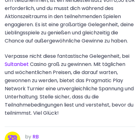
Um teilzunehmen, ist ein Mindesteinsatz von 0,50 EUR
erforderlich, und du musst dich während des
Aktionszeitraums in den teilnehmenden Spielen
engagieren. Es ist eine großartige Gelegenheit, deine
Lieblingsspiele zu genießen und gleichzeitig die
Chance auf außergewöhnliche Gewinne zu haben.
Verpasse nicht diese fantastische Gelegenheit, bei
Sultanbet
Casino groß zu gewinnen. Mit täglichen
und wöchentlichen Preisen, die darauf warten,
gewonnen zu werden, bietet das Pragmatic Play
Network Turnier eine unvergleichliche Spannung und
Unterhaltung. Stelle sicher, dass du die
Teilnahmebedingungen liest und verstehst, bevor du
teilnimmst. Viel Glück!
by
RB