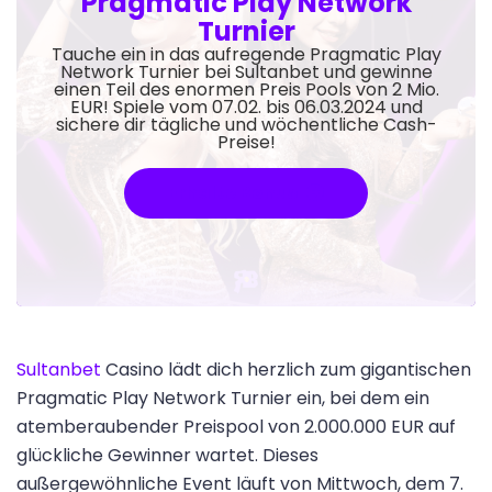
Pragmatic Play Network
Turnier
Tauche ein in das aufregende Pragmatic Play
Network Turnier bei Sultanbet und gewinne
einen Teil des enormen Preis Pools von 2 Mio.
EUR! Spiele vom 07.02. bis 06.03.2024 und
sichere dir tägliche und wöchentliche Cash-
Preise!
Erhalte Bonus
Sultanbet
Casino lädt dich herzlich zum gigantischen
Pragmatic Play Network Turnier ein, bei dem ein
atemberaubender Preispool von 2.000.000 EUR auf
glückliche Gewinner wartet. Dieses
außergewöhnliche Event läuft von Mittwoch, dem 7.