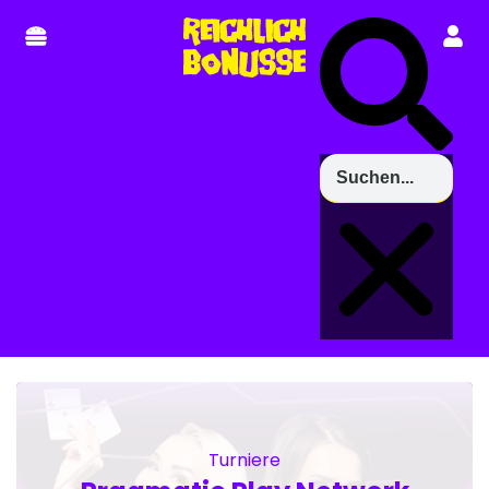
Turniere