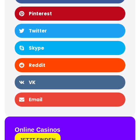
Pinterest
Twitter
Skype
Reddit
VK
Email
Online Casinos