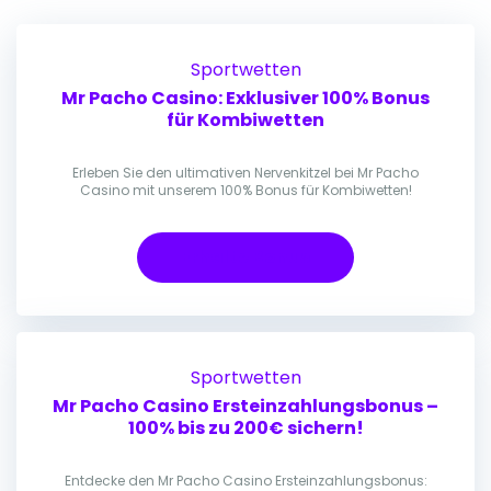
Sportwetten
Mr Pacho Casino: Exklusiver 100% Bonus
für Kombiwetten
Erleben Sie den ultimativen Nervenkitzel bei Mr Pacho
Casino mit unserem 100% Bonus für Kombiwetten!
Erhalte Bonus
Sportwetten
Mr Pacho Casino Ersteinzahlungsbonus –
100% bis zu 200€ sichern!
Entdecke den Mr Pacho Casino Ersteinzahlungsbonus: