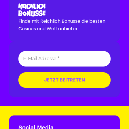
Finde mit Reichlich Bonusse die besten
Casinos und Wettanbieter.
Social Media