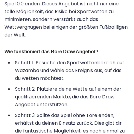
Spiel 0:0 enden. Dieses Angebot ist nicht nur eine
tolle Möglichkeit, das Risiko bei Sportwetten zu
minimieren, sondern verstärkt auch das
Wettvergnügen bei einigen der größten Fußballligen
der Welt.
Wie funktioniert das Bore Draw Angebot?
Schritt 1: Besuche den Sportwettenbereich auf
Wazamba und wähle das Ereignis aus, auf das
du wetten möchtest.
Schritt 2: Platziere deine Wette auf einem der
qualifizierenden Märkte, die das Bore Draw
Angebot unterstützen.
Schritt 3: Sollte das Spiel ohne Tore enden,
erhältst du deinen Einsatz zurück. Dies gibt dir
die fantastische Möglichkeit, es noch einmal zu