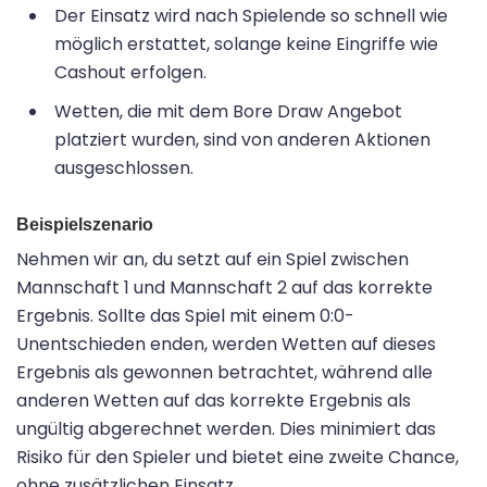
Der Einsatz wird nach Spielende so schnell wie
möglich erstattet, solange keine Eingriffe wie
Cashout erfolgen.
Wetten, die mit dem Bore Draw Angebot
platziert wurden, sind von anderen Aktionen
ausgeschlossen.
Beispielszenario
Nehmen wir an, du setzt auf ein Spiel zwischen
Mannschaft 1 und Mannschaft 2 auf das korrekte
Ergebnis. Sollte das Spiel mit einem 0:0-
Unentschieden enden, werden Wetten auf dieses
Ergebnis als gewonnen betrachtet, während alle
anderen Wetten auf das korrekte Ergebnis als
ungültig abgerechnet werden. Dies minimiert das
Risiko für den Spieler und bietet eine zweite Chance,
ohne zusätzlichen Einsatz.