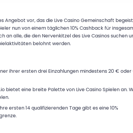
es Angebot vor, das die Live Casino Gemeinschaft begeis
eler nun von einem täglichen 10% Cashback für insgesam
h an alle, die den Nervenkitzel des Live Casinos suchen u
ielaktivitäten belohnt werden.
ner ihrer ersten drei Einzahlungen mindestens 20 € oder
z.io bietet eine breite Palette von Live Casino Spielen an.
elen.
hre ersten 14 qualifizierenden Tage gibt es eine 10%
grenze.