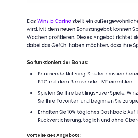
Das
Winz.io Casino
stellt ein außergewöhnlich
wird. Mit dem neuen Bonusangebot können Spi
Wochen profitieren. Dieses Angebot richtet sic
dabei das Gefühl haben möchten, dass ihre Sp
So funktioniert der Bonus:
Bonuscode Nutzung: Spieler müssen bei ei
BTC mit dem Bonuscode LIVE einzahlen.
Spielen Sie Ihre Lieblings-Live-Spiele: Win
Sie Ihre Favoriten und beginnen Sie zu spi
Erhalten Sie 10% tägliches Cashback: Auf I
Rückversicherung, täglich und ohne Ober
Vorteile des Angebots: