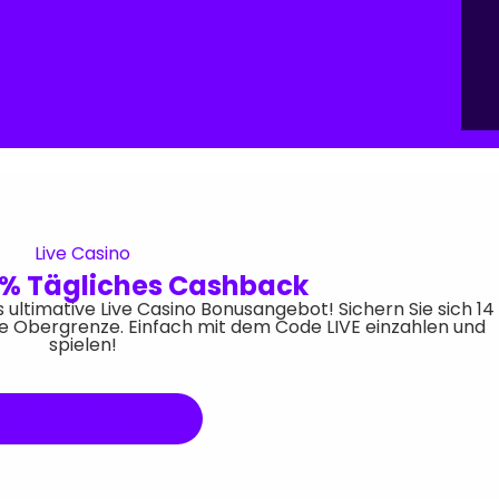
Live Casino
10% Tägliches Cashback
as ultimative Live Casino Bonusangebot! Sichern Sie sich 14
e Obergrenze. Einfach mit dem Code LIVE einzahlen und
spielen!
Erhalte Bonus