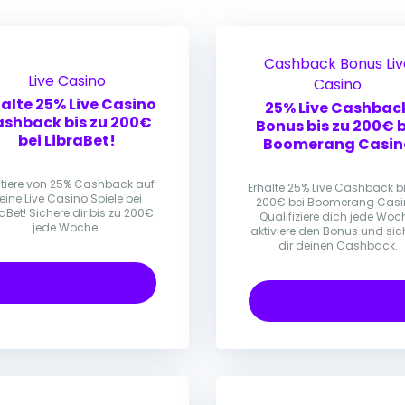
Cashback Bonus
Li
Live Casino
Casino
halte 25% Live Casino
25% Live Cashbac
shback bis zu 200€
Bonus bis zu 200€ b
bei LibraBet!
Boomerang Casin
fitiere von 25% Cashback auf
Erhalte 25% Live Cashback b
eine Live Casino Spiele bei
200€ bei Boomerang Casi
raBet! Sichere dir bis zu 200€
Qualifiziere dich jede Woc
jede Woche.
aktiviere den Bonus und sic
dir deinen Cashback.
Erhalte Bonus
Erhalte Bonus