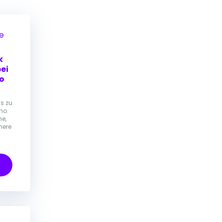
ve
k
ei
o
is zu
no.
he,
here