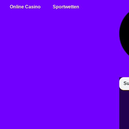
Online Casino
Sportwetten