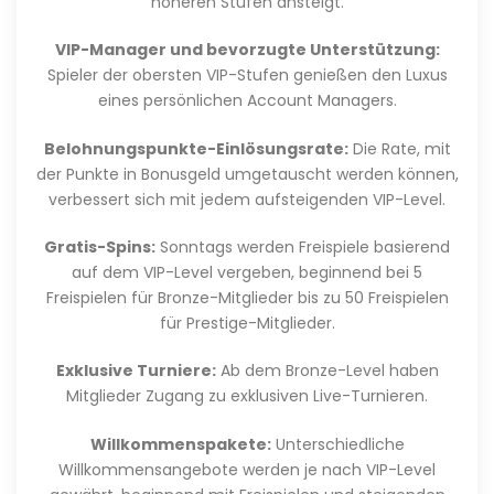
höheren Stufen ansteigt.
VIP-Manager und bevorzugte Unterstützung:
Spieler der obersten VIP-Stufen genießen den Luxus
eines persönlichen Account Managers.
Belohnungspunkte-Einlösungsrate:
Die Rate, mit
der Punkte in Bonusgeld umgetauscht werden können,
verbessert sich mit jedem aufsteigenden VIP-Level.
Gratis-Spins:
Sonntags werden Freispiele basierend
auf dem VIP-Level vergeben, beginnend bei 5
Freispielen für Bronze-Mitglieder bis zu 50 Freispielen
für Prestige-Mitglieder.
Exklusive Turniere:
Ab dem Bronze-Level haben
Mitglieder Zugang zu exklusiven Live-Turnieren.
Willkommenspakete:
Unterschiedliche
Willkommensangebote werden je nach VIP-Level