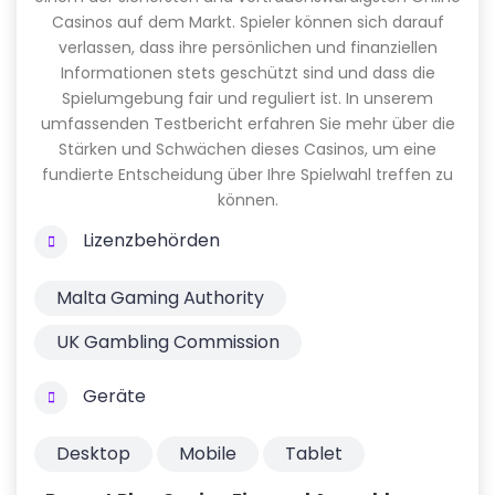
Casinos auf dem Markt. Spieler können sich darauf
verlassen, dass ihre persönlichen und finanziellen
Informationen stets geschützt sind und dass die
Spielumgebung fair und reguliert ist. In unserem
umfassenden Testbericht erfahren Sie mehr über die
Stärken und Schwächen dieses Casinos, um eine
fundierte Entscheidung über Ihre Spielwahl treffen zu
können.
Lizenzbehörden
Malta Gaming Authority
UK Gambling Commission
Geräte
Desktop
Mobile
Tablet