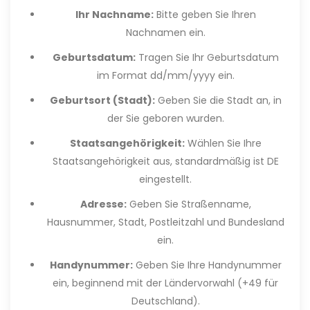
Ihr Nachname:
Bitte geben Sie Ihren
Nachnamen ein.
Geburtsdatum:
Tragen Sie Ihr Geburtsdatum
im Format dd/mm/yyyy ein.
Geburtsort (Stadt):
Geben Sie die Stadt an, in
der Sie geboren wurden.
Staatsangehörigkeit:
Wählen Sie Ihre
Staatsangehörigkeit aus, standardmäßig ist DE
eingestellt.
Adresse:
Geben Sie Straßenname,
Hausnummer, Stadt, Postleitzahl und Bundesland
ein.
Handynummer:
Geben Sie Ihre Handynummer
ein, beginnend mit der Ländervorwahl (+49 für
Deutschland).