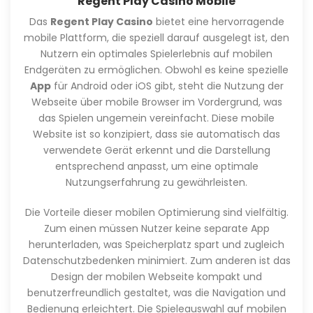
Regent Play Casino Mobile
Das
Regent Play Casino
bietet eine hervorragende
mobile Plattform, die speziell darauf ausgelegt ist, den
Nutzern ein optimales Spielerlebnis auf mobilen
Endgeräten zu ermöglichen. Obwohl es keine spezielle
App
für Android oder iOS gibt, steht die Nutzung der
Webseite über mobile Browser im Vordergrund, was
das Spielen ungemein vereinfacht. Diese mobile
Website ist so konzipiert, dass sie automatisch das
verwendete Gerät erkennt und die Darstellung
entsprechend anpasst, um eine optimale
Nutzungserfahrung zu gewährleisten.
Die Vorteile dieser mobilen Optimierung sind vielfältig.
Zum einen müssen Nutzer keine separate App
herunterladen, was Speicherplatz spart und zugleich
Datenschutzbedenken minimiert. Zum anderen ist das
Design der mobilen Webseite kompakt und
benutzerfreundlich gestaltet, was die Navigation und
Bedienung erleichtert. Die Spieleauswahl auf mobilen