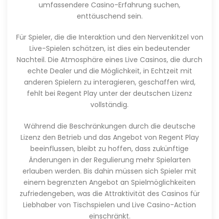
umfassendere Casino-Erfahrung suchen,
enttäuschend sein.
Für Spieler, die die Interaktion und den Nervenkitzel von
Live-Spielen schätzen, ist dies ein bedeutender
Nachteil. Die Atmosphäre eines Live Casinos, die durch
echte Dealer und die Möglichkeit, in Echtzeit mit
anderen Spielern zu interagieren, geschaffen wird,
fehlt bei Regent Play unter der deutschen Lizenz
vollständig.
Während die Beschränkungen durch die deutsche
Lizenz den Betrieb und das Angebot von Regent Play
beeinflussen, bleibt zu hoffen, dass zukünftige
Änderungen in der Regulierung mehr Spielarten
erlauben werden. Bis dahin müssen sich Spieler mit
einem begrenzten Angebot an Spielmöglichkeiten
zufriedengeben, was die Attraktivität des Casinos für
Liebhaber von Tischspielen und Live Casino-Action
einschränkt.