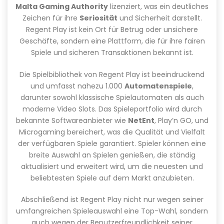
Malta Gaming Authority
lizenziert, was ein deutliches
Zeichen für ihre
Seriosität
und Sicherheit darstellt.
Regent Play ist kein Ort für Betrug oder unsichere
Geschäfte, sondern eine Plattform, die für ihre fairen
Spiele und sicheren Transaktionen bekannt ist.
Die Spielbibliothek von Regent Play ist beeindruckend
und umfasst nahezu 1.000
Automatenspiele
,
darunter sowohl klassische Spielautomaten als auch
moderne Video Slots. Das Spieleportfolio wird durch
bekannte Softwareanbieter wie
NetEnt
, Play’n GO, und
Microgaming bereichert, was die Qualität und Vielfalt
der verfügbaren Spiele garantiert. Spieler können eine
breite Auswahl an Spielen genießen, die ständig
aktualisiert und erweitert wird, um die neuesten und
beliebtesten Spiele auf dem Markt anzubieten.
Abschließend ist Regent Play nicht nur wegen seiner
umfangreichen Spieleauswahl eine Top-Wahl, sondern
auch wegen der Benutzerfreundlichkeit seiner