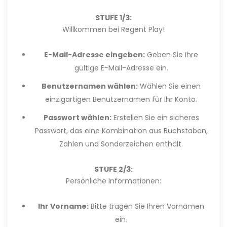
STUFE 1/3:
Willkommen bei Regent Play!
E-Mail-Adresse eingeben:
Geben Sie Ihre
gültige E-Mail-Adresse ein.
Benutzernamen wählen:
Wählen Sie einen
einzigartigen Benutzernamen für Ihr Konto.
Passwort wählen:
Erstellen Sie ein sicheres
Passwort, das eine Kombination aus Buchstaben,
Zahlen und Sonderzeichen enthält.
STUFE 2/3:
Persönliche Informationen:
Ihr Vorname:
Bitte tragen Sie Ihren Vornamen
ein.