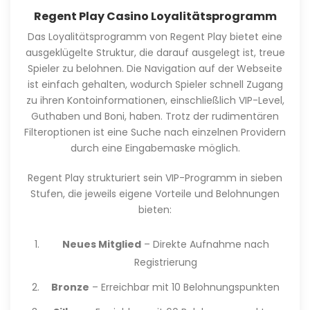
Regent Play Casino Loyalitätsprogramm
Das Loyalitätsprogramm von Regent Play bietet eine
ausgeklügelte Struktur, die darauf ausgelegt ist, treue
Spieler zu belohnen. Die Navigation auf der Webseite
ist einfach gehalten, wodurch Spieler schnell Zugang
zu ihren Kontoinformationen, einschließlich VIP-Level,
Guthaben und Boni, haben. Trotz der rudimentären
Filteroptionen ist eine Suche nach einzelnen Providern
durch eine Eingabemaske möglich.
Regent Play strukturiert sein VIP-Programm in sieben
Stufen, die jeweils eigene Vorteile und Belohnungen
bieten:
Neues Mitglied
– Direkte Aufnahme nach
Registrierung
Bronze
– Erreichbar mit 10 Belohnungspunkten