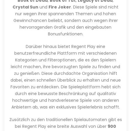
Book of Dead
,
Book of Tut
,
Legacy of Dead
,
Crystal Sun
und
Fire Joker
. Diese Spiele sind nicht
nur wegen ihrer spannenden Themen und hohen
Gewinnchancen beliebt, sondern auch wegen ihrer
hervorragenden Grafik und den eingebauten
Bonusfunktionen.
Darüber hinaus bietet Regent Play eine
benutzerfreundliche Plattform mit verschiedenen
Kategorien und Filteroptionen, die es den Spielern
leicht machen, ihre bevorzugten Spiele zu finden und
zu genießen. Diese durchdachte Organisation hilft
dabei, einen schnellen Überblick zu erhalten und neue
Favoriten zu entdecken. Die Spieleplattform hebt sich
durch eine bewusste Beschränkung auf qualitativ
hochwertige und handverlesene Spiele von anderen
Anbietern ab, was ein exklusives Spielerlebnis schafft.
Zusätzlich zu den traditionellen Spielautomaten gibt es
bei Regent Play eine breite Auswahl von über
900