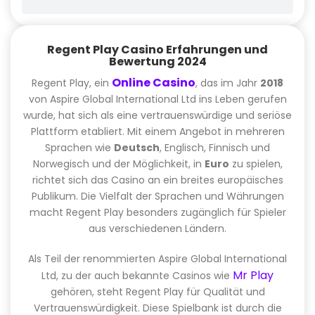
Regent Play Casino Erfahrungen und
Bewertung 2024
Online Casino
Regent Play, ein
, das im Jahr
2018
von Aspire Global International Ltd ins Leben gerufen
wurde, hat sich als eine vertrauenswürdige und seriöse
Plattform etabliert. Mit einem Angebot in mehreren
Sprachen wie
Deutsch
, Englisch, Finnisch und
Norwegisch und der Möglichkeit, in
Euro
zu spielen,
richtet sich das Casino an ein breites europäisches
Publikum. Die Vielfalt der Sprachen und Währungen
macht Regent Play besonders zugänglich für Spieler
aus verschiedenen Ländern.
Als Teil der renommierten Aspire Global International
Mr Play
Ltd, zu der auch bekannte Casinos wie
gehören, steht Regent Play für Qualität und
Vertrauenswürdigkeit. Diese Spielbank ist durch die