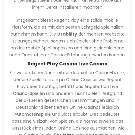
unterwegs spielen oder einfach keine Software auf
ihrem Gerät installieren möchten.
Insgesamt bietet Regent Play eine solide mobile
Plattform, die es mit den besten Echtgeld Spielhallen
aufnehmen kann. Die
Usability
der mobilen Webseite
ist ausgezeichnet, sodass sich Spieler ohne Probleme
an das mobile Spiel anpassen und eine gleichbleibend
hohe Qualität ihrer Casino-Erfahrung erwarten können.
Regent Play Casino Live Casino
Ein wesentlicher Nachteil der deutschen Casino-Lizenz,
der die Spielerfahrung in Online Casinos wie Regent
Play beeinträchtigt, betrifft das Angebot an Live
Casino-Spielen und anderen Tischspielen. Aufgrund
der aktuellen gesetzlichen Bestimmungen sind in
Deutschland lizenzierten Online Casinos lediglich
Automatenspiele und Slots erlaubt. Dies bedeutet,
dass eine Vielzahl von Spielen, die normalerweise das
Herzstück eines jeden Online Casinos ausmachen, wie