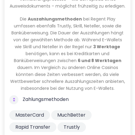
Ausweisdokuments – möglichst frühzeitig zu erledigen.
Die
Auszahlungsmethoden
bei Regent Play
umfassen ebenfalls Trustly, Skrill, Neteller, sowie die
Banküberweisung. Die Dauer der Auszahlungen hängt
von der gewählten Methode ab. Während E-Wallets
wie Skrill und Neteller in der Regel nur
3 Werktage
benötigen, kann es bei Kreditkarten und
Banküberweisungen zwischen
6 und 8 Werktagen
dauern. Im Vergleich zu anderen Online Casinos
könnten diese Zeiten verbessert werden, da viele
Wettbewerber schnellere Auszahlungszeiten anbieten,
insbesondere bei der Nutzung von E-Wallets.
Zahlungsmethoden
MasterCard
MuchBetter
Rapid Transfer
Trustly