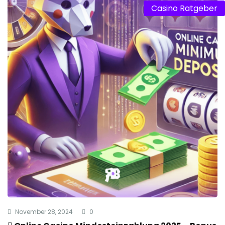
Casino Ratgeber
November 28, 2024
0