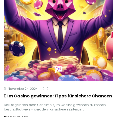
November 24, 2024
0
Im Casino gewinnen: Tipps für sichere Chancen
Die Frage nach dem Geheimnis, im Casino gewinnen zu können,
beschäftigt viele – gerade in unsicheren Zeiten, in ...