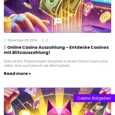
November 26, 2024
0
Online Casino Auszahlung – Entdecke Casinos
mit Blitzauszahlung!
Eines ist klar: Probleme beim Einzahlen in einem Online Casino sind
selten. Was euch jedoch viel öfter frustriert, ...
Read more »
Casino Ratgeber