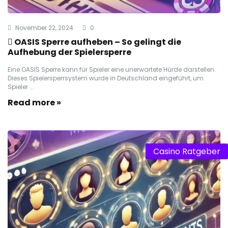
November 22, 2024
0
OASIS Sperre aufheben – So gelingt die
Aufhebung der Spielersperre
Eine OASIS Sperre kann für Spieler eine unerwartete Hürde darstellen.
Dieses Spielersperrsystem wurde in Deutschland eingeführt, um
Spieler ...
Read more »
Casino Ratgeber