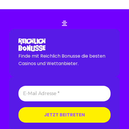
Finde mit Reichlich Bonusse die besten
Casinos und Wettanbieter.