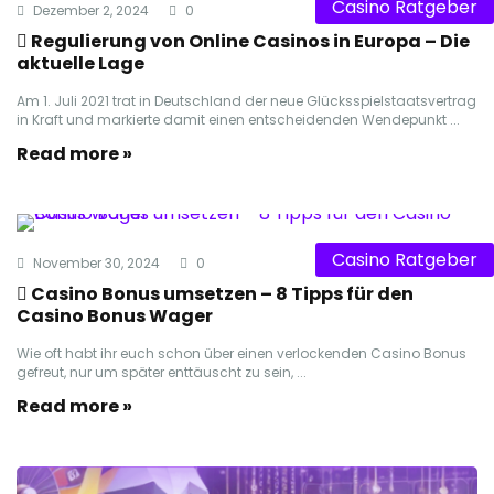
Casino Ratgeber
Dezember 2, 2024
0
Regulierung von Online Casinos in Europa – Die
aktuelle Lage
Am 1. Juli 2021 trat in Deutschland der neue Glücksspielstaatsvertrag
in Kraft und markierte damit einen entscheidenden Wendepunkt ...
Read more »
Casino Ratgeber
November 30, 2024
0
Casino Bonus umsetzen – 8 Tipps für den
Casino Bonus Wager
Wie oft habt ihr euch schon über einen verlockenden Casino Bonus
gefreut, nur um später enttäuscht zu sein, ...
Read more »