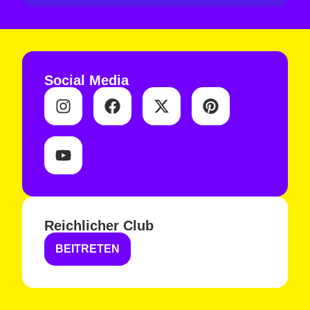
Social Media
Reichlicher Club
BEITRETEN