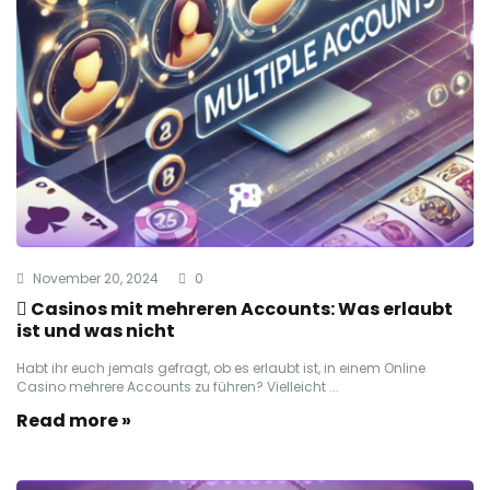
November 20, 2024
0
Casinos mit mehreren Accounts: Was erlaubt
ist und was nicht
Habt ihr euch jemals gefragt, ob es erlaubt ist, in einem Online
Casino mehrere Accounts zu führen? Vielleicht ...
Read more »