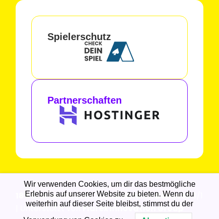
Spielerschutz
Partnerschaften
Wir verwenden Cookies, um dir das bestmögliche
Erlebnis auf unserer Website zu bieten. Wenn du
18+
© Urheberrecht 2025
Reichlich Bonusse
3/1
weiterhin auf dieser Seite bleibst, stimmst du der
| Unterstützt von
Flarex Innovation Group