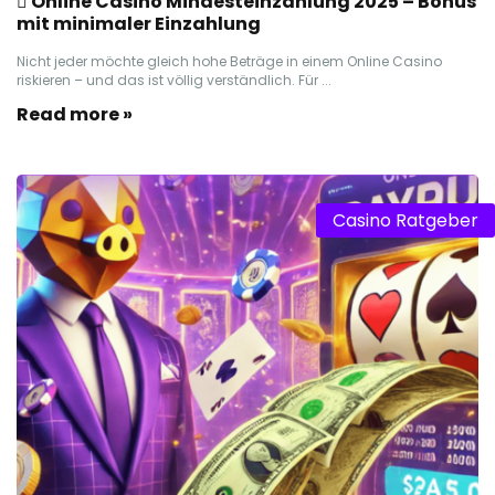
Online Casino Mindesteinzahlung 2025 – Bonus
mit minimaler Einzahlung
Nicht jeder möchte gleich hohe Beträge in einem Online Casino
riskieren – und das ist völlig verständlich. Für ...
Read more »
Casino Ratgeber