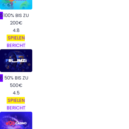
5
100% BIS ZU
200€
4.8
SPIELEN
BERICHT
6
50% BIS ZU
500€
4.5
SPIELEN
BERICHT