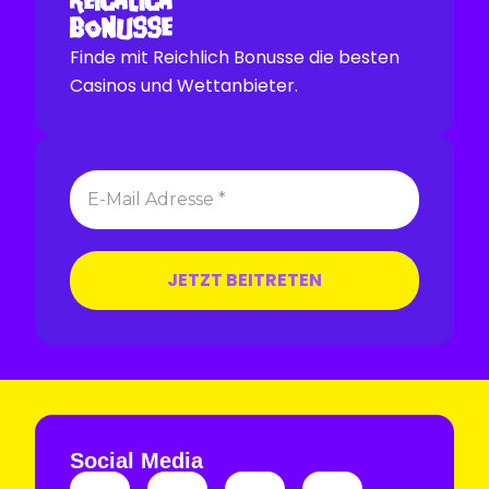
Finde mit Reichlich Bonusse die besten
Casinos und Wettanbieter.
Social Media