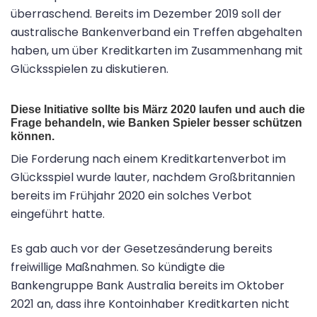
überraschend. Bereits im Dezember 2019 soll der
australische Bankenverband ein Treffen abgehalten
haben, um über Kreditkarten im Zusammenhang mit
Glücksspielen zu diskutieren.
Diese Initiative sollte bis März 2020 laufen und auch die
Frage behandeln, wie Banken Spieler besser schützen
können.
Die Forderung nach einem Kreditkartenverbot im
Glücksspiel wurde lauter, nachdem Großbritannien
bereits im Frühjahr 2020 ein solches Verbot
eingeführt hatte.
Es gab auch vor der Gesetzesänderung bereits
freiwillige Maßnahmen. So kündigte die
Bankengruppe Bank Australia bereits im Oktober
2021 an, dass ihre Kontoinhaber Kreditkarten nicht