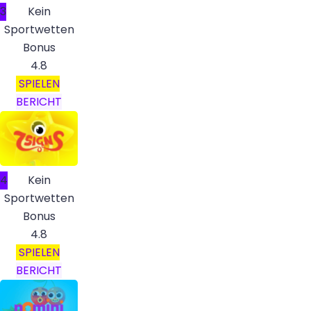
3
Kein
Sportwetten
Bonus
4.8
SPIELEN
BERICHT
4
Kein
Sportwetten
Bonus
4.8
SPIELEN
BERICHT