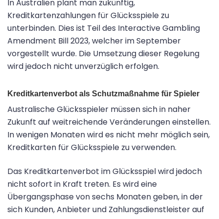
In Australien plant man zukünftig,
Kreditkartenzahlungen für Glücksspiele zu
unterbinden. Dies ist Teil des Interactive Gambling
Amendment Bill 2023, welcher im September
vorgestellt wurde. Die Umsetzung dieser Regelung
wird jedoch nicht unverzüglich erfolgen.
Kreditkartenverbot als Schutzmaßnahme für Spieler
Australische Glücksspieler müssen sich in naher
Zukunft auf weitreichende Veränderungen einstellen.
In wenigen Monaten wird es nicht mehr möglich sein,
Kreditkarten für Glücksspiele zu verwenden.
Das Kreditkartenverbot im Glücksspiel wird jedoch
nicht sofort in Kraft treten. Es wird eine
Übergangsphase von sechs Monaten geben, in der
sich Kunden, Anbieter und Zahlungsdienstleister auf