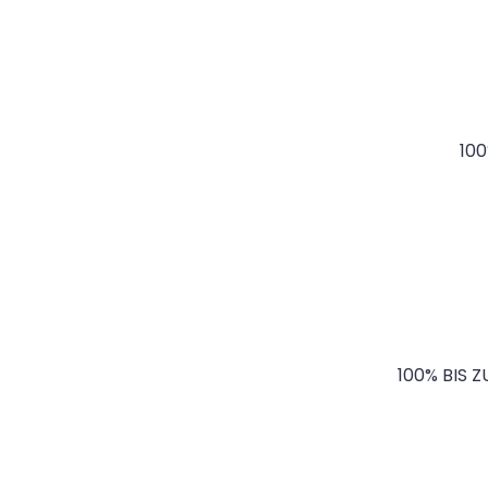
100
100% BIS Z