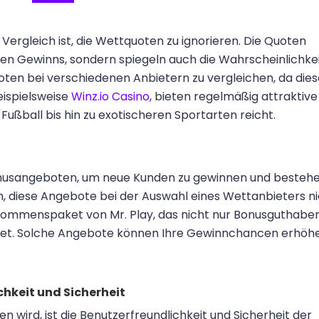
Vergleich ist, die Wettquoten zu ignorieren. Die Quoten
len Gewinns, sondern spiegeln auch die Wahrscheinlichkei
oten bei verschiedenen Anbietern zu vergleichen, da dies
eispielsweise
Winz.io Casino
, bieten regelmäßig attraktiv
ußball bis hin zu exotischeren Sportarten reicht.
Bonusangeboten, um neue Kunden zu gewinnen und besteh
ch, diese Angebote bei der Auswahl eines Wettanbieters ni
illkommenspaket von Mr. Play, das nicht nur Bonusguthaben
ietet. Solche Angebote können Ihre Gewinnchancen erhöh
hkeit und Sicherheit
en wird, ist die Benutzerfreundlichkeit und Sicherheit der