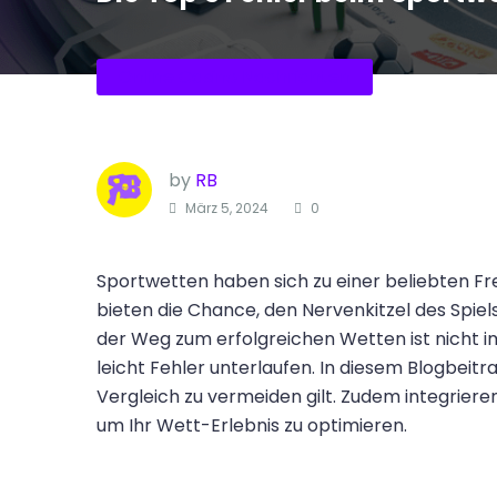
Online Casino Nachrichten
by
RB
März 5, 2024
0
Sportwetten haben sich zu einer beliebten Fre
bieten die Chance, den Nervenkitzel des Spiels
der Weg zum erfolgreichen Wetten ist nicht
leicht Fehler unterlaufen. In diesem Blogbeit
Vergleich zu vermeiden gilt. Zudem integrie
um Ihr Wett-Erlebnis zu optimieren.