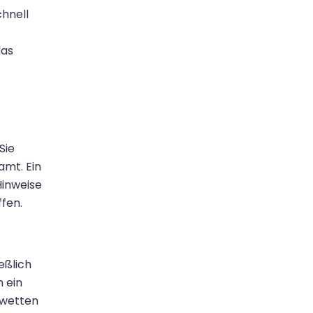
chnell
das
Sie
amt. Ein
Hinweise
fen.
ießlich
n ein
twetten