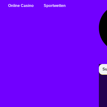
Online Casino
Sportwetten