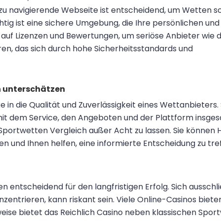
 zu navigierende Webseite ist entscheidend, um Wetten s
htig ist eine sichere Umgebung, die Ihre persönlichen und
e auf Lizenzen und Bewertungen, um seriöse Anbieter wie 
eren, das sich durch hohe Sicherheitsstandards und
 unterschätzen
in die Qualität und Zuverlässigkeit eines Wettanbieters. 
mit dem Service, den Angeboten und der Plattform insges
Sportwetten Vergleich außer Acht zu lassen. Sie können 
 und Ihnen helfen, eine informierte Entscheidung zu tref
ten entscheidend für den langfristigen Erfolg. Sich ausschl
zentrieren, kann riskant sein. Viele Online-Casinos biete
eise bietet das Reichlich Casino neben klassischen Spor