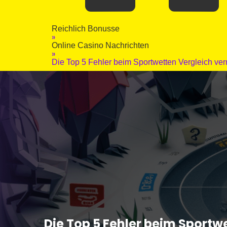
Reichlich Bonusse
»
Online Casino Nachrichten
»
Die Top 5 Fehler beim Sportwetten Vergleich ve
Die Top 5 Fehler beim Sport