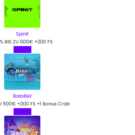
Spinit
% BIS ZU 500€ +200 FS
SPIELEN
BassBet
U 500€ +200 FS +1 Bonus Crab
SPIELEN