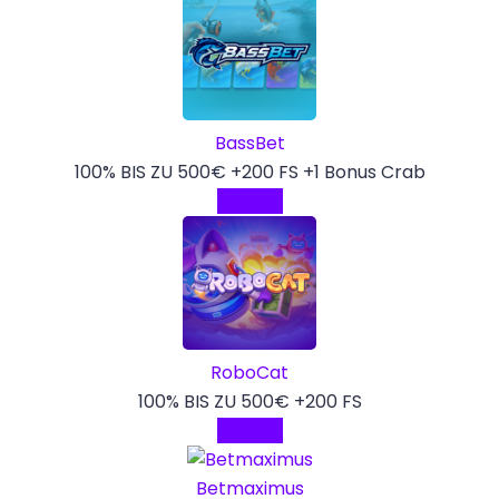
BassBet
100% BIS ZU 500€ +200 FS +1 Bonus Crab
SPIELEN
RoboCat
100% BIS ZU 500€ +200 FS
SPIELEN
Betmaximus