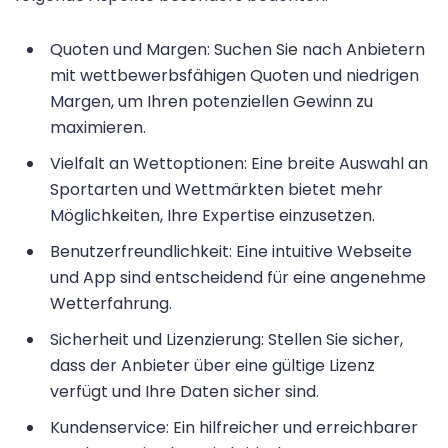
Quoten und Margen: Suchen Sie nach Anbietern
mit wettbewerbsfähigen Quoten und niedrigen
Margen, um Ihren potenziellen Gewinn zu
maximieren.
Vielfalt an Wettoptionen: Eine breite Auswahl an
Sportarten und Wettmärkten bietet mehr
Möglichkeiten, Ihre Expertise einzusetzen.
Benutzerfreundlichkeit: Eine intuitive Webseite
und App sind entscheidend für eine angenehme
Wetterfahrung.
Sicherheit und Lizenzierung: Stellen Sie sicher,
dass der Anbieter über eine gültige Lizenz
verfügt und Ihre Daten sicher sind.
Kundenservice: Ein hilfreicher und erreichbarer