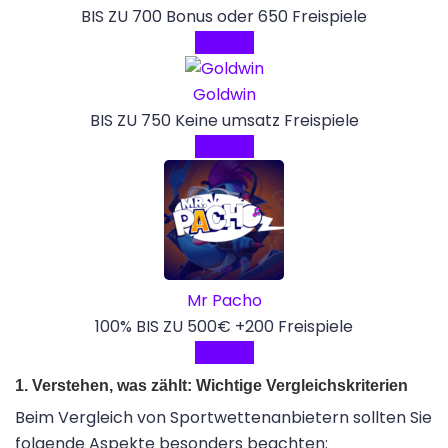
BIS ZU 700 Bonus oder 650 Freispiele
SPIELEN
Goldwin
BIS ZU 750 Keine umsatz Freispiele
SPIELEN
Mr Pacho
100% BIS ZU 500€ +200 Freispiele
SPIELEN
1. Verstehen, was zählt: Wichtige Vergleichskriterien
Beim Vergleich von Sportwettenanbietern sollten Sie
folgende Aspekte besonders beachten: