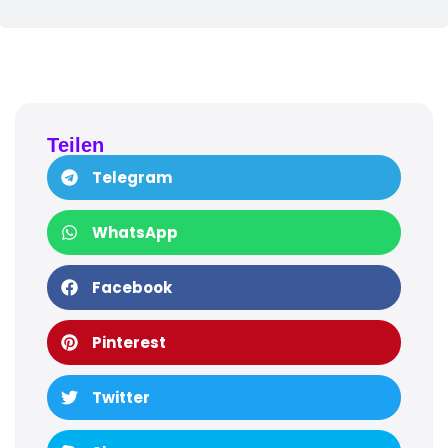
Teilen
Telegram
WhatsApp
Facebook
Pinterest
Twitter