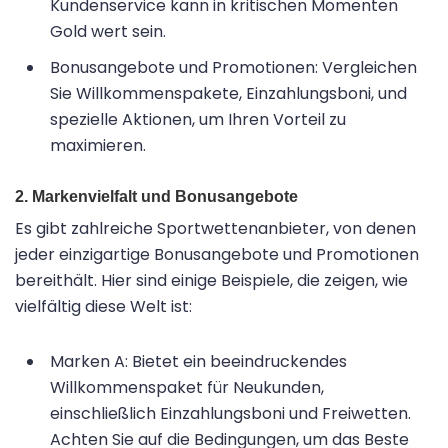
Kundenservice kann in kritischen Momenten
Gold wert sein.
Bonusangebote und Promotionen: Vergleichen
Sie Willkommenspakete, Einzahlungsboni, und
spezielle Aktionen, um Ihren Vorteil zu
maximieren.
2. Markenvielfalt und Bonusangebote
Es gibt zahlreiche Sportwettenanbieter, von denen
jeder einzigartige Bonusangebote und Promotionen
bereithält. Hier sind einige Beispiele, die zeigen, wie
vielfältig diese Welt ist:
Marken A: Bietet ein beeindruckendes
Willkommenspaket für Neukunden,
einschließlich Einzahlungsboni und Freiwetten.
Achten Sie auf die Bedingungen, um das Beste