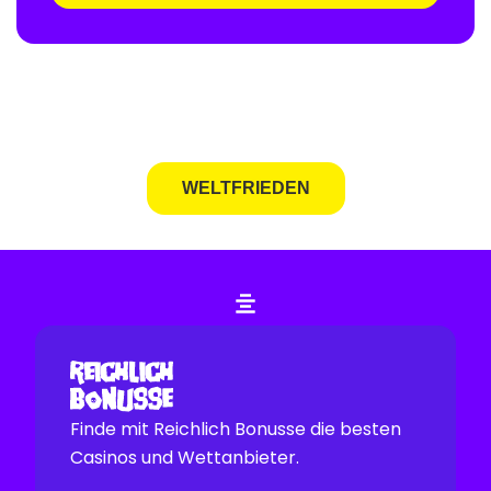
WELTFRIEDEN
Finde mit Reichlich Bonusse die besten
Casinos und Wettanbieter.