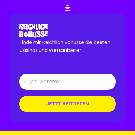
Finde mit Reichlich Bonusse die besten
Casinos und Wettanbieter.