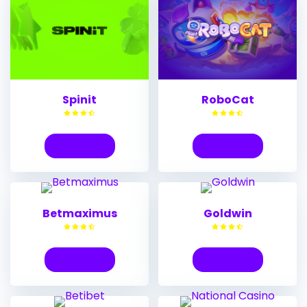
Spinit
RoboCat
SPIELEN
SPIELEN
Betmaximus
Goldwin
SPIELEN
SPIELEN