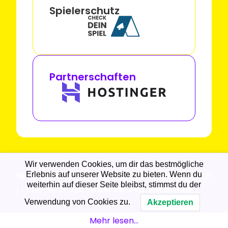
Spielerschutz
Partnerschaften
Wir verwenden Cookies, um dir das bestmögliche
Erlebnis auf unserer Website zu bieten. Wenn du
18+
© Urheberrecht 2025
Reichlich Bonusse
3/1
weiterhin auf dieser Seite bleibst, stimmst du der
| Unterstützt von
Flarex Innovation Group
Verwendung von Cookies zu.
Akzeptieren
Mehr lesen…