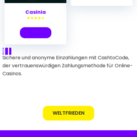
Casinia
SPIELEN
1
2
»
Sichere und anonyme Einzahlungen mit CashtoCode,
der vertrauenswürdigen Zahlungsmethode für Online-
Casinos.
WELTFRIEDEN