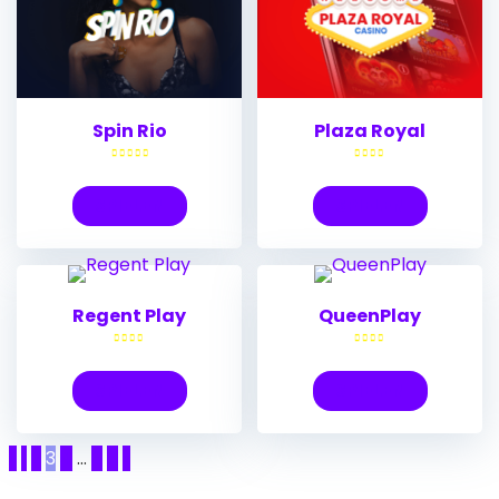
Spin Rio
Plaza Royal
SPIELEN
SPIELEN
Regent Play
QueenPlay
SPIELEN
SPIELEN
«
1
2
3
4
…
6
7
»