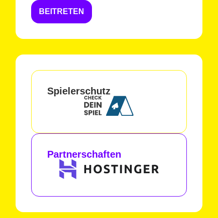
BEITRETEN
Spielerschutz
Partnerschaften