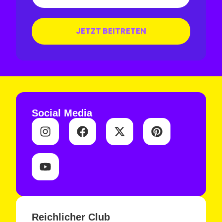
Social Media
Reichlicher Club