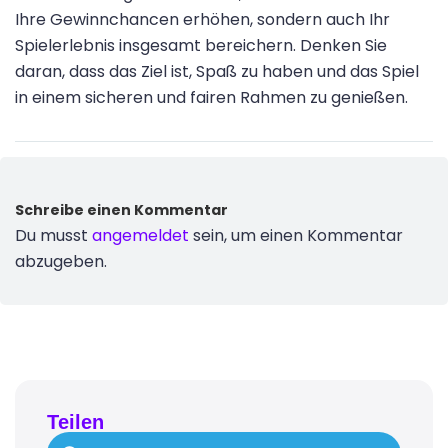
Ihre Gewinnchancen erhöhen, sondern auch Ihr
Spielerlebnis insgesamt bereichern. Denken Sie
daran, dass das Ziel ist, Spaß zu haben und das Spiel
in einem sicheren und fairen Rahmen zu genießen.
Schreibe einen Kommentar
Du musst
angemeldet
sein, um einen Kommentar
abzugeben.
Teilen