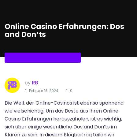
Online Casino Erfahrungen: Dos
and Don’ts
Online Casino Nachrichten
by
RB
Februar 16, 2024
0
Die Welt der Online-Casinos ist ebenso spannend
wie vielschichtig. Um das Beste aus Ihren Online
Casino Erfahrungen herauszuholen, ist es wichtig,
sich über einige wesentliche Dos and Don’ts im
Klaren zu sein. In diesem Blogbeitrag teilen wir