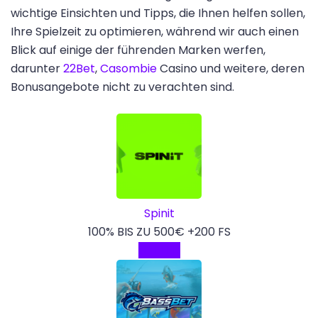
wichtige Einsichten und Tipps, die Ihnen helfen sollen,
Ihre Spielzeit zu optimieren, während wir auch einen
Blick auf einige der führenden Marken werfen,
darunter
22Bet
,
Casombie
Casino und weitere, deren
Bonusangebote nicht zu verachten sind.
Spinit
100% BIS ZU 500€ +200 FS
SPIELEN