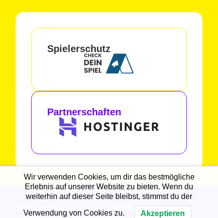
Spielerschutz
Partnerschaften
Wir verwenden Cookies, um dir das bestmögliche
Erlebnis auf unserer Website zu bieten. Wenn du
weiterhin auf dieser Seite bleibst, stimmst du der
18+
© Urheberrecht 2025
Reichlich Bonusse
3/1
Verwendung von Cookies zu.
Akzeptieren