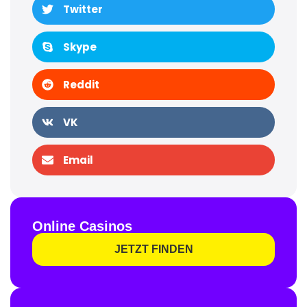
Twitter
Skype
Reddit
VK
Email
Online Casinos
JETZT FINDEN