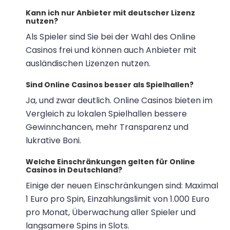
Kann ich nur Anbieter mit deutscher Lizenz
nutzen?
Als Spieler sind Sie bei der Wahl des Online
Casinos frei und können auch Anbieter mit
ausländischen Lizenzen nutzen.
Sind Online Casinos besser als Spielhallen?
Ja, und zwar deutlich. Online Casinos bieten im
Vergleich zu lokalen Spielhallen bessere
Gewinnchancen, mehr Transparenz und
lukrative Boni.
Welche Einschränkungen gelten für Online
Casinos in Deutschland?
Einige der neuen Einschränkungen sind: Maximal
1 Euro pro Spin, Einzahlungslimit von 1.000 Euro
pro Monat, Überwachung aller Spieler und
langsamere Spins in Slots.