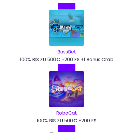
SPIELEN
BassBet
100% BIS ZU 500€ +200 FS +1 Bonus Crab
SPIELEN
RoboCat
100% BIS ZU 500€ +200 FS
SPIELEN