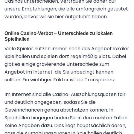
Casinos unterscheiden. Vertrauen Sie daher auf
unsere Empfehlungen, die alle umfangreich getestet
wurden, bevor wir sie hier aufgeführt haben.
Online Casino-Verbot – Unterschiede zu lokalen
Spielhallen
Viele Spieler nutzen immer noch das Angebot lokaler
Spielhallen und spielen dort regelmäßig Slots. Dabei
gibt es einige gravierende Unterschiede zum
Angebot im Internet, die Sie unbedingt kennen
sollten. Ein wichtiger Faktor ist die Transparenz.
Im Internet sind alle Casino-Auszahlungsquoten fair
und deutlich angegeben, sodass Sie die
Gewinnchancen genau abschätzen können. In
Spielhallen hingegen finden Sie in den meisten Fällen
keine Angaben dazu. Dies liegt hauptsächlich daran,
dass die Auszahlungsquoten in Spielhallen deutlich