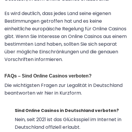
Es wird deutlich, dass jedes Land seine eigenen
Bestimmungen getroffen hat und es keine
einheitliche europäische Regelung für Online Casinos
gibt. Wenn Sie Interesse an Online Casinos aus einem
bestimmten Land haben, sollten Sie sich separat
über mögliche Einschränkungen und die genauen
Vorschriften informieren.
FAQs – Sind Online Casinos verboten?
Die wichtigsten Fragen zur Legalität in Deutschland
beantworten wir hier in Kurzform.
Sind Online Casinos in Deutschland verboten?
Nein, seit 2021 ist das Glücksspiel im Internet in
Deutschland offiziell erlaubt.