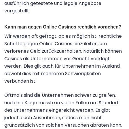
ausführlich getestete und legale Angebote
vorgestellt.
Kann man gegen Online Casinos rechtlich vorgehen?
Wir werden oft gefragt, ob es möglich ist, rechtliche
Schritte gegen Online Casinos einzuleiten, um
verlorenes Geld zurückzuerhalten. Natürlich können
Casinos als Unternehmen vor Gericht verklagt
werden. Dies gilt auch für Unternehmen im Ausland,
obwohl dies mit mehreren Schwierigkeiten
verbunden ist.
Oftmals sind die Unternehmen schwer zu greifen,
und eine Klage müsste in vielen Fällen am Standort
des Unternehmens eingereicht werden. Es gibt
jedoch auch Ausnahmen, sodass man nicht
grundsätzlich von solchen Versuchen abraten kann.