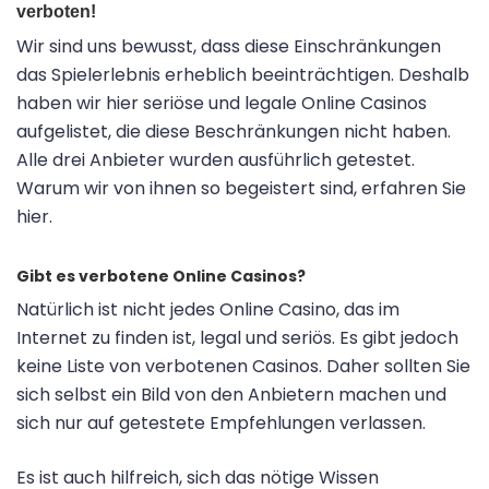
verboten!
Wir sind uns bewusst, dass diese Einschränkungen
das Spielerlebnis erheblich beeinträchtigen. Deshalb
haben wir hier seriöse und legale Online Casinos
aufgelistet, die diese Beschränkungen nicht haben.
Alle drei Anbieter wurden ausführlich getestet.
Warum wir von ihnen so begeistert sind, erfahren Sie
hier.
Gibt es verbotene Online Casinos?
Natürlich ist nicht jedes Online Casino, das im
Internet zu finden ist, legal und seriös. Es gibt jedoch
keine Liste von verbotenen Casinos. Daher sollten Sie
sich selbst ein Bild von den Anbietern machen und
sich nur auf getestete Empfehlungen verlassen.
Es ist auch hilfreich, sich das nötige Wissen