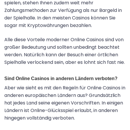
spielen, stehen Ihnen zudem weit mehr
Zahlungsmethoden zur Verfügung als nur Bargeld in
der Spielhalle. In den meisten Casinos können Sie
sogar mit Kryptowährungen bezahlen.
Alle diese Vorteile moderner Online Casinos sind von
großer Bedeutung und sollten unbedingt beachtet
werden. Natürlich kann der Besuch einer örtlichen
Spielhalle verlockend sein, aber es lohnt sich fast nie.
Sind Online Casinos in anderen Ländern verboten?
Aber wie sieht es mit den Regeln für Online Casinos in
anderen europäischen Ländern aus? Grundsätzlich
hat jedes Land seine eigenen Vorschriften. In einigen
Ländern ist Online-Glücksspiel erlaubt, in anderen
hingegen vollständig verboten.