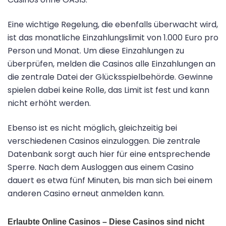
Eine wichtige Regelung, die ebenfalls überwacht wird,
ist das monatliche Einzahlungslimit von 1.000 Euro pro
Person und Monat. Um diese Einzahlungen zu
überprüfen, melden die Casinos alle Einzahlungen an
die zentrale Datei der Glücksspielbehörde. Gewinne
spielen dabei keine Rolle, das Limit ist fest und kann
nicht erhöht werden.
Ebenso ist es nicht möglich, gleichzeitig bei
verschiedenen Casinos einzuloggen. Die zentrale
Datenbank sorgt auch hier für eine entsprechende
Sperre. Nach dem Ausloggen aus einem Casino
dauert es etwa fünf Minuten, bis man sich bei einem
anderen Casino erneut anmelden kann.
Erlaubte Online Casinos – Diese Casinos sind nicht