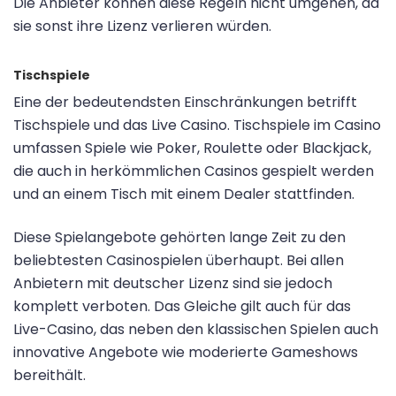
Die Anbieter können diese Regeln nicht umgehen, da
sie sonst ihre Lizenz verlieren würden.
Tischspiele
Eine der bedeutendsten Einschränkungen betrifft
Tischspiele und das Live Casino. Tischspiele im Casino
umfassen Spiele wie Poker, Roulette oder Blackjack,
die auch in herkömmlichen Casinos gespielt werden
und an einem Tisch mit einem Dealer stattfinden.
Diese Spielangebote gehörten lange Zeit zu den
beliebtesten Casinospielen überhaupt. Bei allen
Anbietern mit deutscher Lizenz sind sie jedoch
komplett verboten. Das Gleiche gilt auch für das
Live-Casino, das neben den klassischen Spielen auch
innovative Angebote wie moderierte Gameshows
bereithält.