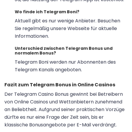
Wo finde ich Telegram Boni?
Aktuell gibt es nur wenige Anbieter. Besuchen
Sie regelmäßig unsere Webseite für aktuelle
Informationen.
Unterschied zwischen Telegram Bonus und
normalem Bonus?
Telegram Boni werden nur Abonnenten des
Telegram Kanals angeboten.
Fazit zum Telegram Bonus in Online Casinos
Der Telegram Casino Bonus gewinnt bei Betreibern
von Online Casinos und Wettanbietern zunehmend
an Beliebtheit. Aufgrund seiner praktischen Vorzüge
dürfte es nur eine Frage der Zeit sein, bis er
klassische Bonusangebote per E-Mail verdrängt.