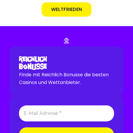
WELTFRIEDEN
Finde mit Reichlich Bonusse die besten
Casinos und Wettanbieter.