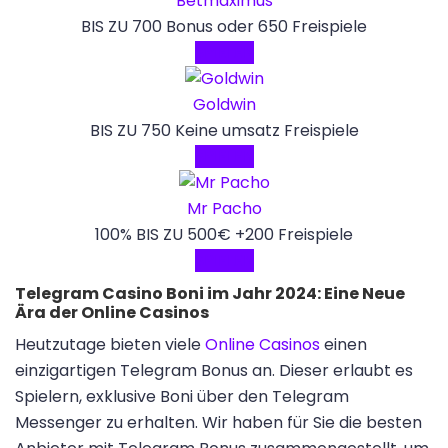
Betmaximus
BIS ZU 700 Bonus oder 650 Freispiele
SPIELEN
Goldwin
BIS ZU 750 Keine umsatz Freispiele
SPIELEN
Mr Pacho
100% BIS ZU 500€ +200 Freispiele
SPIELEN
Telegram Casino Boni im Jahr 2024: Eine Neue
Ära der Online Casinos
Heutzutage bieten viele
Online Casinos
einen
einzigartigen Telegram Bonus an. Dieser erlaubt es
Spielern, exklusive Boni über den Telegram
Messenger zu erhalten. Wir haben für Sie die besten