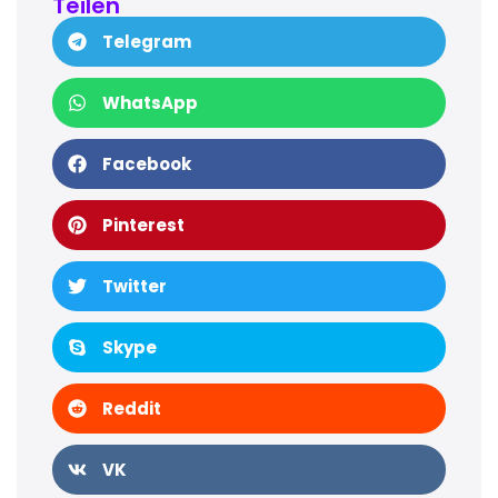
Teilen
Telegram
WhatsApp
Facebook
Pinterest
Twitter
Skype
Reddit
VK