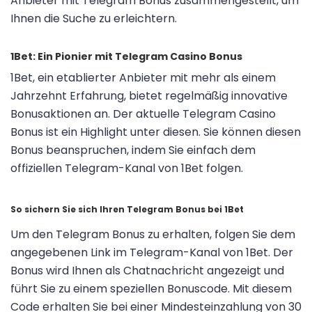
Anbieter mit Telegram Bonus zusammengestellt, um
Ihnen die Suche zu erleichtern.
1Bet: Ein Pionier mit Telegram Casino Bonus
1Bet, ein etablierter Anbieter mit mehr als einem
Jahrzehnt Erfahrung, bietet regelmäßig innovative
Bonusaktionen an. Der aktuelle Telegram Casino
Bonus ist ein Highlight unter diesen. Sie können diesen
Bonus beanspruchen, indem Sie einfach dem
offiziellen Telegram-Kanal von 1Bet folgen.
So sichern Sie sich Ihren Telegram Bonus bei 1Bet
Um den Telegram Bonus zu erhalten, folgen Sie dem
angegebenen Link im Telegram-Kanal von 1Bet. Der
Bonus wird Ihnen als Chatnachricht angezeigt und
führt Sie zu einem speziellen Bonuscode. Mit diesem
Code erhalten Sie bei einer Mindesteinzahlung von 30