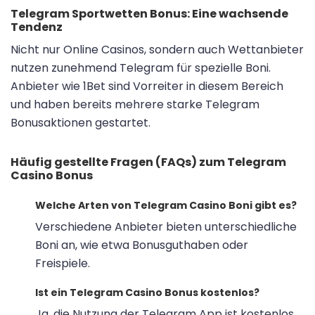
Telegram Sportwetten Bonus: Eine wachsende
Tendenz
Nicht nur Online Casinos, sondern auch Wettanbieter
nutzen zunehmend Telegram für spezielle Boni.
Anbieter wie 1Bet sind Vorreiter in diesem Bereich
und haben bereits mehrere starke Telegram
Bonusaktionen gestartet.
Häufig gestellte Fragen (FAQs) zum Telegram
Casino Bonus
Welche Arten von Telegram Casino Boni gibt es?
Verschiedene Anbieter bieten unterschiedliche
Boni an, wie etwa Bonusguthaben oder
Freispiele.
Ist ein Telegram Casino Bonus kostenlos?
Ja, die Nutzung der Telegram App ist kostenlos.