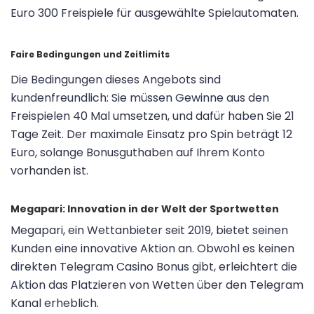
Euro 300 Freispiele für ausgewählte Spielautomaten.
Faire Bedingungen und Zeitlimits
Die Bedingungen dieses Angebots sind
kundenfreundlich: Sie müssen Gewinne aus den
Freispielen 40 Mal umsetzen, und dafür haben Sie 21
Tage Zeit. Der maximale Einsatz pro Spin beträgt 12
Euro, solange Bonusguthaben auf Ihrem Konto
vorhanden ist.
Megapari: Innovation in der Welt der Sportwetten
Megapari, ein Wettanbieter seit 2019, bietet seinen
Kunden eine innovative Aktion an. Obwohl es keinen
direkten Telegram Casino Bonus gibt, erleichtert die
Aktion das Platzieren von Wetten über den Telegram
Kanal erheblich.