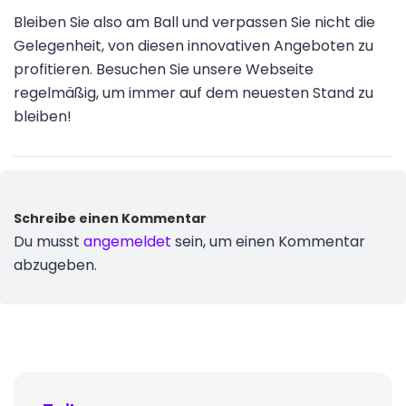
Bleiben Sie also am Ball und verpassen Sie nicht die
Gelegenheit, von diesen innovativen Angeboten zu
profitieren. Besuchen Sie unsere Webseite
regelmäßig, um immer auf dem neuesten Stand zu
bleiben!
Schreibe einen Kommentar
Du musst
angemeldet
sein, um einen Kommentar
abzugeben.