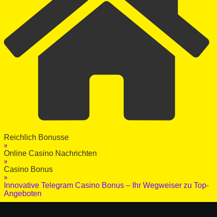
Reichlich Bonusse
»
Online Casino Nachrichten
»
Casino Bonus
»
Innovative Telegram Casino Bonus – Ihr Wegweiser zu Top-
Angeboten