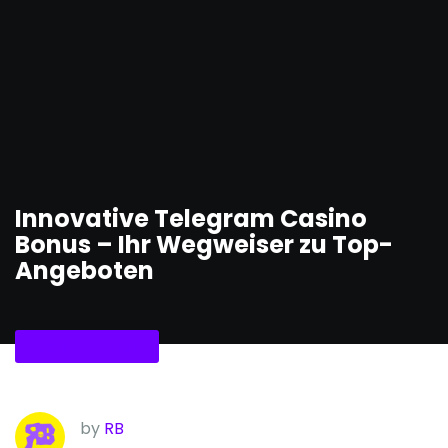
Innovative Telegram Casino
Bonus – Ihr Wegweiser zu Top-
Angeboten
Casino Bonus
by
RB