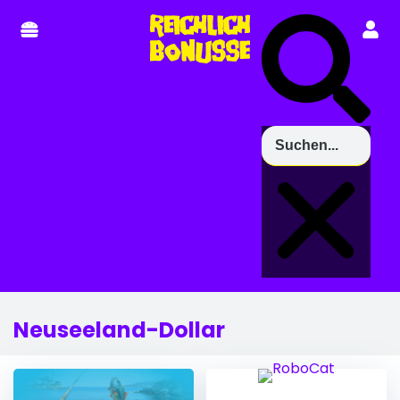
Neuseeland-Dollar