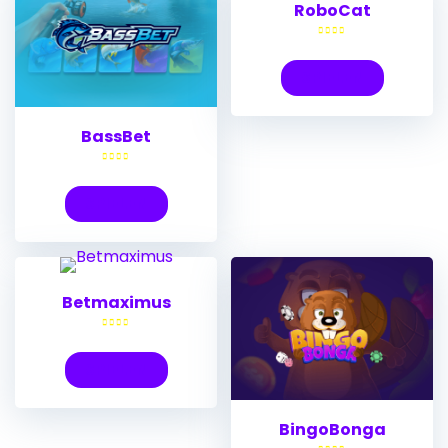
RoboCat
SPIELEN
BassBet
SPIELEN
Betmaximus
SPIELEN
BingoBonga