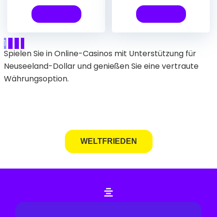
SPIELEN
SPIELEN
1
2
3
»
Spielen Sie in Online-Casinos mit Unterstützung für
Neuseeland-Dollar und genießen Sie eine vertraute
Währungsoption.
WELTFRIEDEN