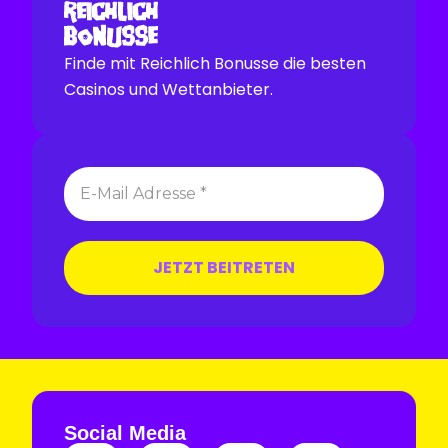
Finde mit Reichlich Bonusse die besten
Casinos und Wettanbieter.
Social Media