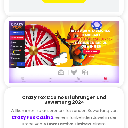
Crazy Fox Casino Erfahrungen und
Bewertung 2024
Willkommen zu unserer umfassenden Bewertung von
Crazy Fox Casino
, einem funkelnden Juwel in der
Krone von
N1 Interactive Limited
, einem