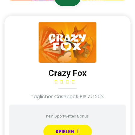
Crazy Fox
Täglicher Cashback BIS ZU 20%
Kein Sportwetten Bonus
SPIELEN