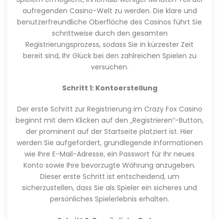
aufregenden Casino-Welt zu werden. Die klare und
benutzerfreundliche Oberfläche des Casinos führt Sie
schrittweise durch den gesamten
Registrierungsprozess, sodass Sie in kürzester Zeit
bereit sind, Ihr Glück bei den zahlreichen Spielen zu
versuchen.
Schritt 1: Kontoerstellung
Der erste Schritt zur Registrierung im Crazy Fox Casino
beginnt mit dem Klicken auf den „Registrieren“-Button,
der prominent auf der Startseite platziert ist. Hier
werden Sie aufgefordert, grundlegende Informationen
wie Ihre E-Mail-Adresse, ein Passwort für Ihr neues
Konto sowie Ihre bevorzugte Währung anzugeben.
Dieser erste Schritt ist entscheidend, um
sicherzustellen, dass Sie als Spieler ein sicheres und
persönliches Spielerlebnis erhalten.