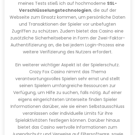
meines Tests stieß ich auf hochmoderne
SSL-
Verschlüsselungstechnologien
, die auf der
Webseite zum Einsatz kommen, um persönliche Daten
und Transaktionen der Spieler vor unbefugten
Zugriffen zu schützen. Zudem bietet das Casino eine
zusätzliche Sicherheitsebene in Form der Zwei-Faktor-
Authentifizierung an, die bei jedem Login-Prozess eine
weitere Verifizierung des Nutzers erfordert.
Ein weiterer wichtiger Aspekt ist der Spielerschutz.
Crazy Fox Casino nimmt das Thema
verantwortungsvolles Spielen sehr ernst und stellt
seinen Spielern umfangreiche Ressourcen zur
Verfügung, um Hilfe zu suchen, falls nötig. Auf einer
eigens eingerichteten Unterseite finden Spieler
Informationen darüber, wie sie einen Selbstausschluss
veranlassen oder individuelle Limits für ihre
Spielaktivitäten festlegen können. Darüber hinaus
bietet das Casino wertvolle Informationen zum
Jugendschutz und Verweise auf Filtersoftware, sowie