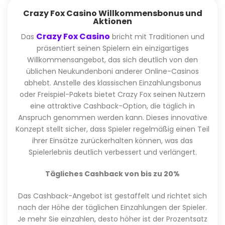
Crazy Fox Casino Willkommensbonus und
Aktionen
Crazy Fox Casino
Das
bricht mit Traditionen und
präsentiert seinen Spielern ein einzigartiges
Willkommensangebot, das sich deutlich von den
üblichen Neukundenboni anderer Online-Casinos
abhebt. Anstelle des klassischen Einzahlungsbonus
oder Freispiel-Pakets bietet Crazy Fox seinen Nutzern
eine attraktive Cashback-Option, die täglich in
Anspruch genommen werden kann. Dieses innovative
Konzept stellt sicher, dass Spieler regelmäßig einen Teil
ihrer Einsätze zurückerhalten können, was das
Spielerlebnis deutlich verbessert und verlängert.
Tägliches Cashback von bis zu 20%
Das Cashback-Angebot ist gestaffelt und richtet sich
nach der Höhe der täglichen Einzahlungen der Spieler.
Je mehr Sie einzahlen, desto höher ist der Prozentsatz