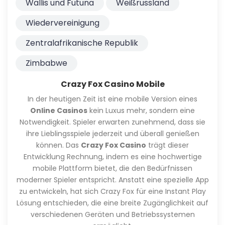
Wallis und Futuna
Weißrussland
Wiedervereinigung
Zentralafrikanische Republik
Zimbabwe
Crazy Fox Casino Mobile
In der heutigen Zeit ist eine mobile Version eines
Online Casinos
kein Luxus mehr, sondern eine
Notwendigkeit. Spieler erwarten zunehmend, dass sie
ihre Lieblingsspiele jederzeit und überall genießen
können. Das
Crazy Fox Casino
trägt dieser
Entwicklung Rechnung, indem es eine hochwertige
mobile Plattform bietet, die den Bedürfnissen
moderner Spieler entspricht. Anstatt eine spezielle App
zu entwickeln, hat sich Crazy Fox für eine Instant Play
Lösung entschieden, die eine breite Zugänglichkeit auf
verschiedenen Geräten und Betriebssystemen