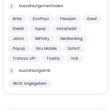
Auszahlungsmethoden
Brite
EcoPayz
Flexepin
iDeal
iDebit
Inpay
instaDebit
Jeton
MiFinity
NetBanking
Payop
Siru Mobile
Sofort
Tranzzo UPI
Trustly
Volt
Auszahlungslimit
Nicht Angegeben