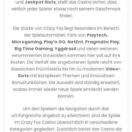
und
Jackpot Slots
, stellt das Casino sicher, dass
wirklich jeder Spieler etwas nach seinem Geschmack
findet.
Die Stärke von Crazy Fox liegt besonders im Bereich
der Spielautomaten. Fans von
Playtech
,
Microgaming
,
Play’n GO
,
NetEnt
,
Pragmatic Play
,
Big Time Gaming
,
Yggdrasil
und vielen weiteren
renommierten Entwicklern kommen hier voll auf ihre
Kosten. Die Vielfalt der angebotenen Spiele reicht von
klassischen Früchteslots bis hin zu modernen
Video-
Slots
mit komplexen Themen und innovativen
Bonusfunktionen. Die Auswahl wird ständig erweitert,
sodass immer wieder neue Spiele entdeckt werden
können.
Um den Spielern die Navigation durch das
umfangreiche Angebot zu erleichtern, sind die Spiele
im Crazy Fox Casino übersichtlich in verschiedene
Kategorien gegliedert. Zusätzlich bietet das Casino die