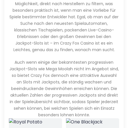
Möglichkeit, direkt nach Herstellern zu filtern, was
besonders praktisch ist, wenn man eine Vorliebe für
Spiele bestimmter Entwickler hat. Egal, ob man auf der
Suche nach den neuesten Spielautomaten,
klassischen Tischspielen, packenden Live-Casino-
Erlebnissen oder den großen Gewinnen bei den
Jackpot-Slots ist – im Crazy Fox Casino ist es ein
Leichtes, genau das zu finden, wonach man sucht.
Auch wenn einige der bekanntesten progressiven
Jackpot-Slots wie Mega Moolah nicht im Angebot sind,
so bietet Crazy Fox dennoch eine attraktive Auswahl
an Slots mit Jackpots, die ständig wachsen und
beeindruckende Gewinnhöhen erreichen können. Die
aktuellen Zahlen der progressiven Jackpots sind direkt
in der Spieleübersicht sichtbar, sodass Spieler jederzeit
sehen können, bei welchen Spielen sich ein Einsatz
besonders lohnen könnte.