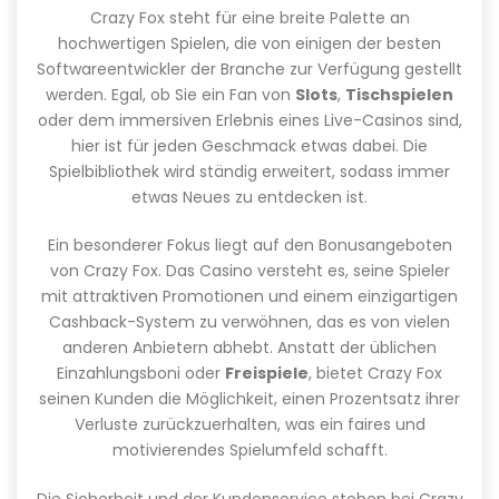
Crazy Fox steht für eine breite Palette an
hochwertigen Spielen, die von einigen der besten
Softwareentwickler der Branche zur Verfügung gestellt
werden. Egal, ob Sie ein Fan von
Slots
,
Tischspielen
oder dem immersiven Erlebnis eines Live-Casinos sind,
hier ist für jeden Geschmack etwas dabei. Die
Spielbibliothek wird ständig erweitert, sodass immer
etwas Neues zu entdecken ist.
Ein besonderer Fokus liegt auf den Bonusangeboten
von Crazy Fox. Das Casino versteht es, seine Spieler
mit attraktiven Promotionen und einem einzigartigen
Cashback-System zu verwöhnen, das es von vielen
anderen Anbietern abhebt. Anstatt der üblichen
Einzahlungsboni oder
Freispiele
, bietet Crazy Fox
seinen Kunden die Möglichkeit, einen Prozentsatz ihrer
Verluste zurückzuerhalten, was ein faires und
motivierendes Spielumfeld schafft.
Die Sicherheit und der Kundenservice stehen bei Crazy