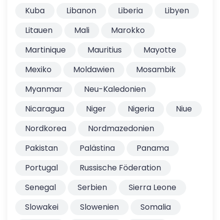
Kuba
Libanon
Liberia
Libyen
Litauen
Mali
Marokko
Martinique
Mauritius
Mayotte
Mexiko
Moldawien
Mosambik
Myanmar
Neu-Kaledonien
Nicaragua
Niger
Nigeria
Niue
Nordkorea
Nordmazedonien
Pakistan
Palästina
Panama
Portugal
Russische Föderation
Senegal
Serbien
Sierra Leone
Slowakei
Slowenien
Somalia