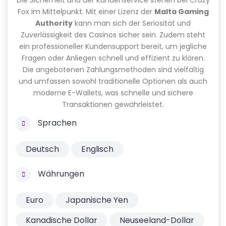
Fox im Mittelpunkt. Mit einer Lizenz der
Malta Gaming
Authority
kann man sich der Seriosität und
Zuverlässigkeit des Casinos sicher sein. Zudem steht
ein professioneller Kundensupport bereit, um jegliche
Fragen oder Anliegen schnell und effizient zu klären.
Die angebotenen Zahlungsmethoden sind vielfältig
und umfassen sowohl traditionelle Optionen als auch
moderne E-Wallets, was schnelle und sichere
Transaktionen gewährleistet.
Sprachen
Deutsch
Englisch
Währungen
Euro
Japanische Yen
Kanadische Dollar
Neuseeland-Dollar