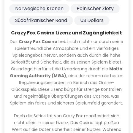
Norwegische Kronen
Polnischer Zloty
Südafrikanischer Rand
US Dollars
Crazy Fox Casino Lizenz und Zugänglichkeit
Das
Crazy Fox Casino
hebt sich nicht nur durch seine
spielerfreundliche Atmosphäre und ein vielfältiges
Spieleangebot hervor, sondern auch durch die hohe
Seriosität und Sicherheit, die es seinen Spielern bietet.
Grundlage hierfür ist die Lizenzierung durch die
Malta
Gaming Authority (MGA)
, eine der renommiertesten
Regulierungsbehörden im Bereich des Online-
Glücksspiels. Diese Lizenz bürgt für strenge Kontrollen
und regelmäßige Überprüfungen des Casinos, was
Spielern ein faires und sicheres Spielumfeld garantiert.
Doch die Seriosität von Crazy Fox manifestiert sich
nicht allein in seiner Lizenz. Das Casino legt großen
Wert auf die Datensicherheit seiner Nutzer. Während