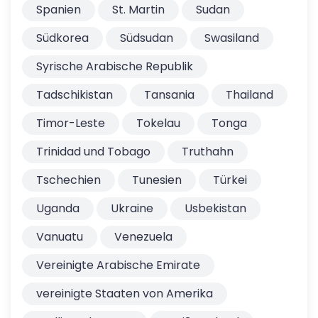
Spanien
St. Martin
Sudan
Südkorea
Südsudan
Swasiland
Syrische Arabische Republik
Tadschikistan
Tansania
Thailand
Timor-Leste
Tokelau
Tonga
Trinidad und Tobago
Truthahn
Tschechien
Tunesien
Türkei
Uganda
Ukraine
Usbekistan
Vanuatu
Venezuela
Vereinigte Arabische Emirate
vereinigte Staaten von Amerika