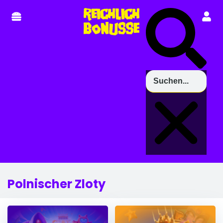
Polnischer Zloty