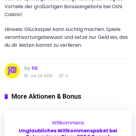
Vorteile der großartigen Bonusangebote bei Oshi
Casino!
Hinweis: Glücksspiel kann süchtig machen. Spiele
verantwortungsbewusst und setze nur Geld ein, das
du dir leisten kannst zu verlieren.
by
RB
Juli 24, 2023
0
More Aktionen & Bonus
Willkommens
Unglaubliches Willkommenspaket bei