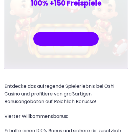
100% +150 Freispiele
Erhalte Bonus
Entdecke das aufregende Spielerlebnis bei Oshi
Casino und profitiere von großartigen
Bonusangeboten auf Reichlich Bonusse!
Vierter Willkommensbonus:
Erhalte einen 100% Bonus und sichere dir zusätzlich