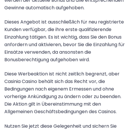
werden der aktuelle Bonus und alle entsprechenden
Gewinne automatisch aufgehoben.
Dieses Angebot ist ausschließlich für neu registrierte
Kunden verfügbar, die ihre erste qualifizierende
Einzahlung tätigen. Es ist wichtig, dass Sie den Bonus
anfordern und aktivieren, bevor Sie die Einzahlung für
Einsätze verwenden, da ansonsten die
Bonusberechtigung aufgehoben wird.
Diese Werbeaktion ist nicht zeitlich begrenzt, aber
Casinia Casino behält sich das Recht vor, die
Bedingungen nach eigenem Ermessen und ohne
vorherige Ankündigung zu ändern oder zu beenden.
Die Aktion gilt in Übereinstimmung mit den
Allgemeinen Geschäftsbedingungen des Casinos.
Nutzen Sie jetzt diese Gelegenheit und sichern Sie