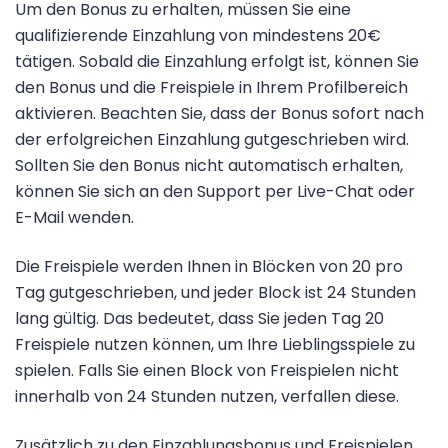
Um den Bonus zu erhalten, müssen Sie eine
qualifizierende Einzahlung von mindestens 20€
tätigen. Sobald die Einzahlung erfolgt ist, können Sie
den Bonus und die Freispiele in Ihrem Profilbereich
aktivieren. Beachten Sie, dass der Bonus sofort nach
der erfolgreichen Einzahlung gutgeschrieben wird.
Sollten Sie den Bonus nicht automatisch erhalten,
können Sie sich an den Support per Live-Chat oder
E-Mail wenden.
Die Freispiele werden Ihnen in Blöcken von 20 pro
Tag gutgeschrieben, und jeder Block ist 24 Stunden
lang gültig. Das bedeutet, dass Sie jeden Tag 20
Freispiele nutzen können, um Ihre Lieblingsspiele zu
spielen. Falls Sie einen Block von Freispielen nicht
innerhalb von 24 Stunden nutzen, verfallen diese.
Zusätzlich zu den Einzahlungsbonus und Freispielen