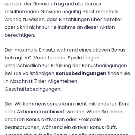
werden der Bonusbetrag und alle daraus
resultierenden Gewinne ungültig. Es ist ebenfalls
wichtig zu wissen, dass Einzahlungen über Neteller
oder Skrill nicht zur Teilnahme an dieser Aktion
berechtigen.
Der maximale Einsatz während eines aktiven Bonus
beträgt 5€. Verschiedene Spiele tragen
unterschiedlich zur Erfüllung der Bonusbedingungen
bei. Die vollständigen
Bonusbedingungen
finden Sie
in Abschnitt 7 der Allgemeinen
Geschäftsbedingungen.
Der Willkommensbonus kann nicht mit anderen Boni
oder Aktionen kombiniert werden. Wenn Sie einen
anderen Bonus aktivieren oder Freispiele
beanspruchen, während ein aktiver Bonus läuft,