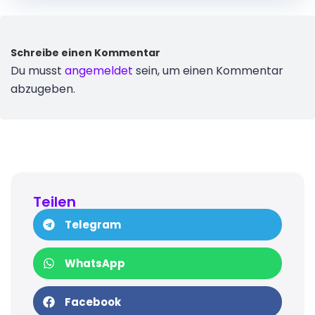
Schreibe einen Kommentar
Du musst
angemeldet
sein, um einen Kommentar
abzugeben.
Teilen
Telegram
WhatsApp
Facebook