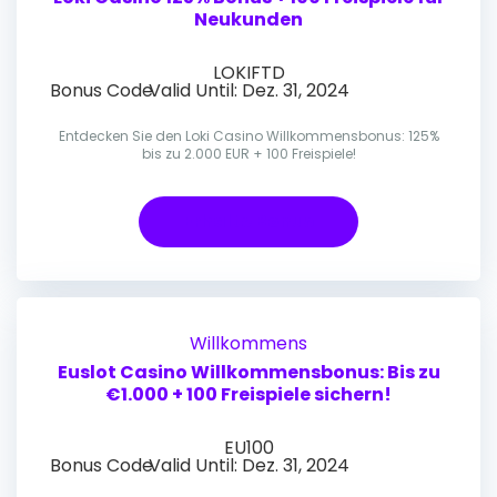
Neukunden
LOKIFTD
Bonus Code
Valid Until:
Dez. 31, 2024
Entdecken Sie den Loki Casino Willkommensbonus: 125%
bis zu 2.000 EUR + 100 Freispiele!
Erhalte Bonus
Willkommens
Euslot Casino Willkommensbonus: Bis zu
€1.000 + 100 Freispiele sichern!
EU100
Bonus Code
Valid Until:
Dez. 31, 2024