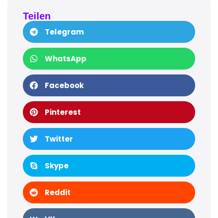
Teilen
Telegram
WhatsApp
Facebook
Pinterest
Twitter
Skype
Reddit