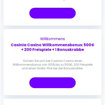
Erhalte Bonus
Willkommens
Casinia Casino Willkommensbonus: 500€
+ 200 Freispiele + 1 Bonuskrabbe
Sichern Sie sich bei Casinia Casino einen
Willkommensbonus von 100% bis zu 500€, 200 Freispiele
und einen Gratis-Pick bei der Bonuskrabbe.
Erhalte Bonus