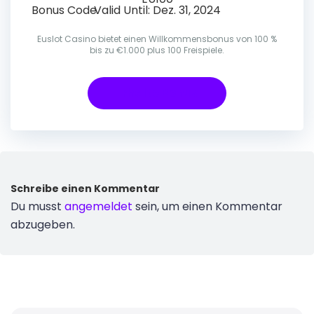
Bonus Code
Valid Until:
Dez. 31, 2024
Euslot Casino bietet einen Willkommensbonus von 100 %
bis zu €1.000 plus 100 Freispiele.
Erhalte Bonus
Schreibe einen Kommentar
Du musst
angemeldet
sein, um einen Kommentar
abzugeben.