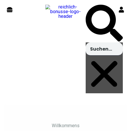
Willkommens