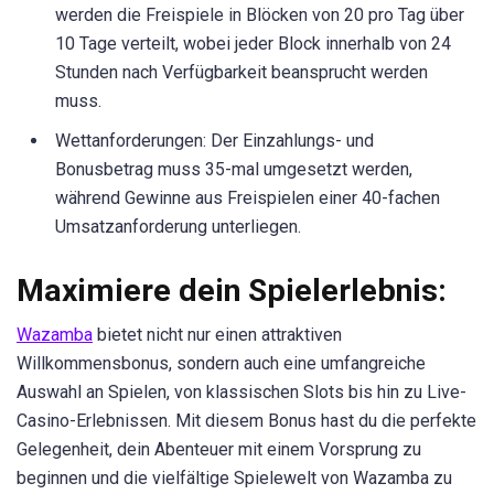
werden die Freispiele in Blöcken von 20 pro Tag über
10 Tage verteilt, wobei jeder Block innerhalb von 24
Stunden nach Verfügbarkeit beansprucht werden
muss.
Wettanforderungen: Der Einzahlungs- und
Bonusbetrag muss 35-mal umgesetzt werden,
während Gewinne aus Freispielen einer 40-fachen
Umsatzanforderung unterliegen.
Maximiere dein Spielerlebnis:
Wazamba
bietet nicht nur einen attraktiven
Willkommensbonus, sondern auch eine umfangreiche
Auswahl an Spielen, von klassischen Slots bis hin zu Live-
Casino-Erlebnissen. Mit diesem Bonus hast du die perfekte
Gelegenheit, dein Abenteuer mit einem Vorsprung zu
beginnen und die vielfältige Spielewelt von Wazamba zu