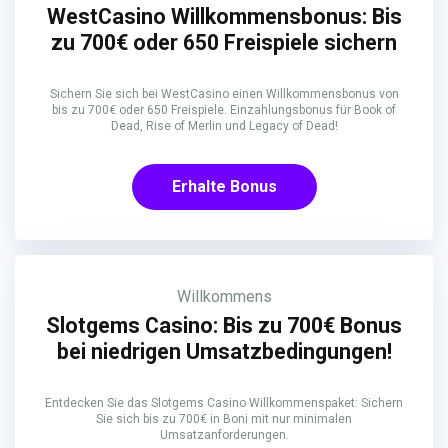
WestCasino Willkommensbonus: Bis
zu 700€ oder 650 Freispiele sichern
Sichern Sie sich bei WestCasino einen Willkommensbonus von
bis zu 700€ oder 650 Freispiele. Einzahlungsbonus für Book of
Dead, Rise of Merlin und Legacy of Dead!
Erhalte Bonus
Willkommens
Slotgems Casino: Bis zu 700€ Bonus
bei niedrigen Umsatzbedingungen!
Entdecken Sie das Slotgems Casino Willkommenspaket: Sichern
Sie sich bis zu 700€ in Boni mit nur minimalen
Umsatzanforderungen.