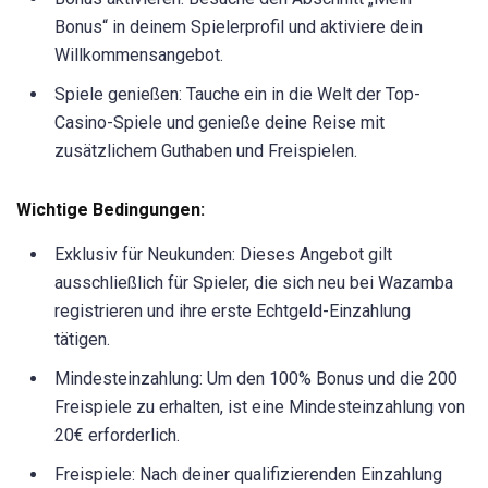
Bonus“ in deinem Spielerprofil und aktiviere dein
Willkommensangebot.
Spiele genießen: Tauche ein in die Welt der Top-
Casino-Spiele und genieße deine Reise mit
zusätzlichem Guthaben und Freispielen.
Wichtige Bedingungen:
Exklusiv für Neukunden: Dieses Angebot gilt
ausschließlich für Spieler, die sich neu bei Wazamba
registrieren und ihre erste Echtgeld-Einzahlung
tätigen.
Mindesteinzahlung: Um den 100% Bonus und die 200
Freispiele zu erhalten, ist eine Mindesteinzahlung von
20€ erforderlich.
Freispiele: Nach deiner qualifizierenden Einzahlung