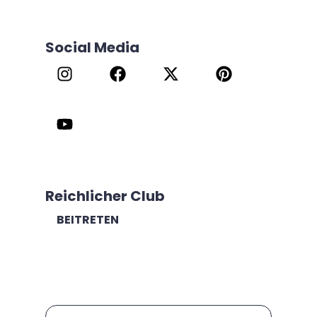
Social Media
Reichlicher Club
BEITRETEN